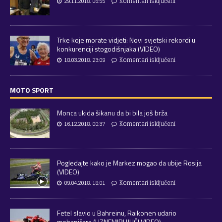
29.11.2018. 06:55
Komentari isključeni
Trke koje morate vidjeti: Novi svjetski rekordi u
konkurenciji stogodišnjaka (VIDEO)
18.03.2018. 23:09
Komentari isključeni
MOTO SPORT
Monca ukida šikanu da bi bila još brža
16.12.2018. 00:37
Komentari isključeni
Pogledajte kako je Markez mogao da ubije Rosija
(VIDEO)
09.04.2018. 18:01
Komentari isključeni
Fetel slavio u Bahreinu, Raikonen udario
mehaničara (UZNEMIRUJUĆI VIDEO)