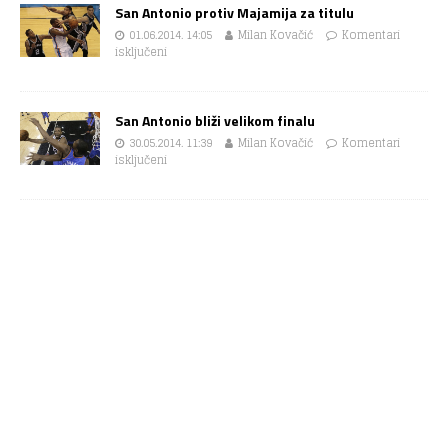
San Antonio protiv Majamija za titulu
01.06.2014. 14:05
Milan Kovačić
Komentari
isključeni
San Antonio bliži velikom finalu
30.05.2014. 11:39
Milan Kovačić
Komentari
isključeni