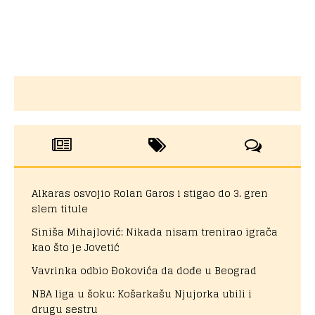
Alkaras osvojio Rolan Garos i stigao do 3. gren
slem titule
Siniša Mihajlović: Nikada nisam trenirao igrača
kao što je Jovetić
Vavrinka odbio Đokovića da dođe u Beograd
NBA liga u šoku: Košarkašu Njujorka ubili i
drugu sestru