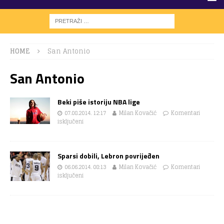
HOME
San Antonio
San Antonio
Beki piše istoriju NBA lige
07.08.2014. 12:17
Milan Kovačić
Komentari
isključeni
Sparsi dobili, Lebron povrijeđen
06.06.2014. 08:13
Milan Kovačić
Komentari
isključeni