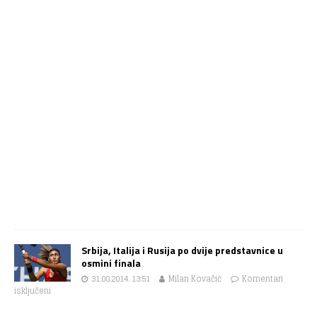
Srbija, Italija i Rusija po dvije predstavnice u
osmini finala
31.08.2014. 13:51
Milan Kovačić
Komentari
isključeni