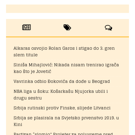
Alkaras osvojio Rolan Garos i stigao do 3. gren
slem titule
Siniša Mihajlović: Nikada nisam trenirao igrača
kao što je Jovetić
Vavrinka odbio Đokovića da dođe u Beograd
NBA liga u šoku: Košarkašu Njujorka ubili i
drugu sestru
Srbija rutinski protiv Finske, slijede Litvanci
Srbija se plasirala na Svjetsko prvenstvo 2019. u
Kini
Partizan “slomio” Proleter za poluvreme pred