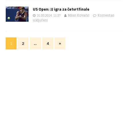
US Open: JJ igra za četvrtfinale
31.08.2014. 11:37
Milan Kovačić
Komentari
isključeni
1
2
…
4
»