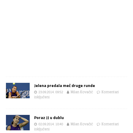
Jelena predala meč druge runde
23.09.2014. 09:52
Milan Kovačić
Komentari
isključeni
Poraz JJ u dublu
02.09.2014. 10:40
Milan Kovačić
Komentari
isključeni