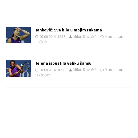
Janković: Sve bilo u mojim rukama
01.09.2014. 12:13
Milan Kovačić
Komentari
isključeni
Jelena ispustila veliku šansu
01.09.2014. 10:05
Milan Kovačić
Komentari
isključeni