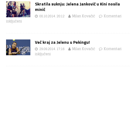
Skratila suknju: Jelena Janković u Kini nosila
minić
08.10.2014. 20:12
Milan Kovačić
Komentari
isključeni
Već kraj za Jelenu u Pekingu!
29.09.2014. 17:16
Milan Kovačić
Komentari
isključeni