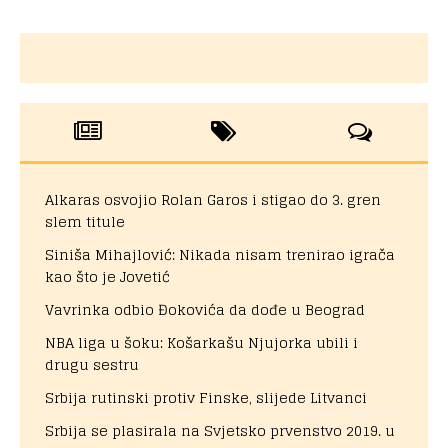
Alkaras osvojio Rolan Garos i stigao do 3. gren
slem titule
Siniša Mihajlović: Nikada nisam trenirao igrača
kao što je Jovetić
Vavrinka odbio Đokovića da dođe u Beograd
NBA liga u šoku: Košarkašu Njujorka ubili i
drugu sestru
Srbija rutinski protiv Finske, slijede Litvanci
Srbija se plasirala na Svjetsko prvenstvo 2019. u