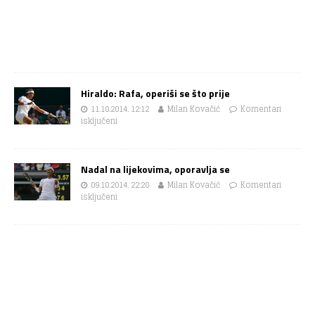
Hiraldo: Rafa, operiši se što prije
11.10.2014. 12:12
Milan Kovačić
Komentari
isključeni
Nadal na lijekovima, oporavlja se
09.10.2014. 22:20
Milan Kovačić
Komentari
isključeni