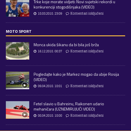
Trke koje morate vidjeti: Novi svjetski rekordi u
konkurenciji stogodišnjaka (VIDEO)
18.03.2018. 23:09
Komentari isključeni
MOTO SPORT
Monca ukida šikanu da bi bila još brža
16.12.2018. 00:37
Komentari isključeni
Pogledajte kako je Markez mogao da ubije Rosija
(VIDEO)
09.04.2018. 18:01
Komentari isključeni
Fetel slavio u Bahreinu, Raikonen udario
mehaničara (UZNEMIRUJUĆI VIDEO)
08.04.2018. 18:08
Komentari isključeni