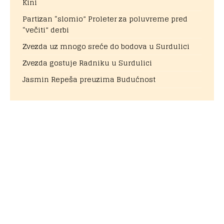
Kini
Partizan “slomio” Proleter za poluvreme pred
“večiti” derbi
Zvezda uz mnogo sreće do bodova u Surdulici
Zvezda gostuje Radniku u Surdulici
Jasmin Repeša preuzima Budućnost