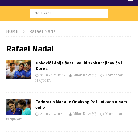
HOME
Rafael Nadal
Rafael Nadal
Ðoković i dalje šesti, veliki skok Krajinovića i
Ðerea
09.10.2017. 19:32
Milan Kovačić
Komentari
isključeni
Federer o Nadalu: Onakvog Rafu nikada nisam
vidio
27.10.2014. 10:50
Milan Kovačić
Komentari
isključeni