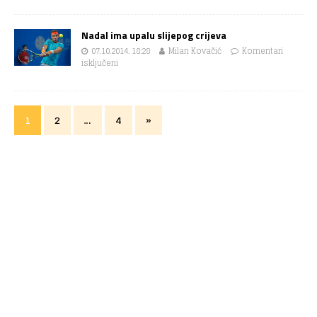
Nadal ima upalu slijepog crijeva
07.10.2014. 18:28
Milan Kovačić
Komentari
isključeni
1
2
…
4
»