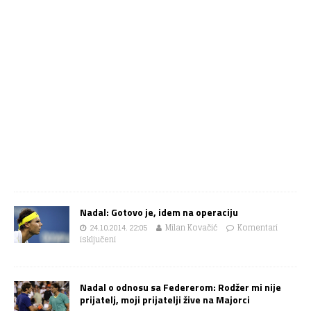
Nadal: Gotovo je, idem na operaciju
24.10.2014. 22:05
Milan Kovačić
Komentari
isključeni
Nadal o odnosu sa Federerom: Rodžer mi nije
prijatelj, moji prijatelji žive na Majorci