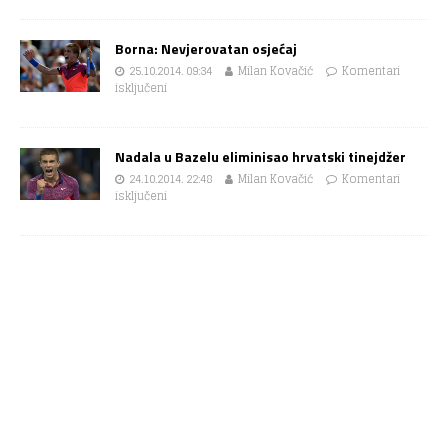
Borna: Nevjerovatan osjećaj
25.10.2014. 09:34
Milan Kovačić
Komentari
isključeni
Nadala u Bazelu eliminisao hrvatski tinejdžer
24.10.2014. 22:48
Milan Kovačić
Komentari
isključeni