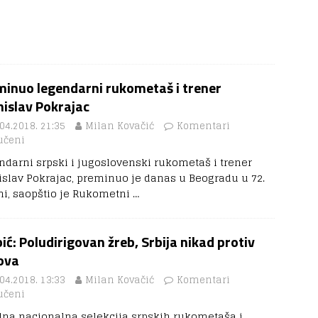
minuo legendarni rukometaš i trener
islav Pokrajac
04.2018. 21:35
Milan Kovačić
Komentari
učeni
ndarni srpski i jugoslovenski rukometaš i trener
islav Pokrajac, preminuo je danas u Beogradu u 72.
ni, saopštio je Rukometni
…
ić: Poludirigovan žreb, Srbija nikad protiv
ova
04.2018. 13:33
Milan Kovačić
Komentari
učeni
dna nacionalna selekcija srpskih rukometaša i