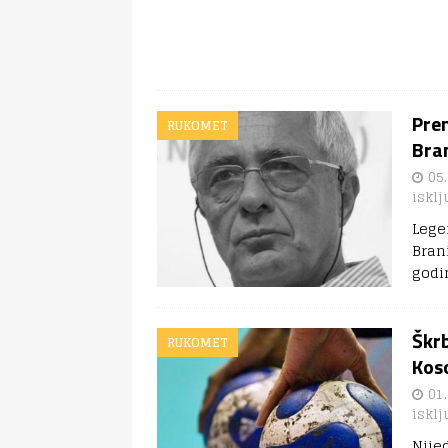
Pre
RUKOMET
Bran
05.
isklj
Lege
Bran
godi
Škrb
RUKOMET
Kos
01.
isklj
Nije