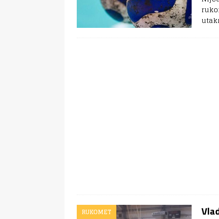
rukom
utak
Vlad
RUKOMET