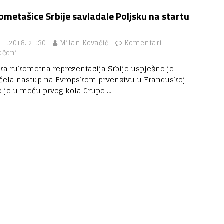
metašice Srbije savladale Poljsku na startu
11.2018. 21:30
Milan Kovačić
Komentari
učeni
ka rukometna reprezentacija Srbije uspješno je
čela nastup na Evropskom prvenstvu u Francuskoj,
o je u meču prvog kola Grupe
…