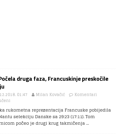
Počela druga faza, Francuskinje preskočile
ju
12.2018. 01:47
Milan Kovačić
Komentari
učeni
ka rukometna reprezentacija Francuske pobijedila
 Nantu selekciju Danske sa 29:23 (17:11). Tom
micom počeo je drugi krug takmičenja
…