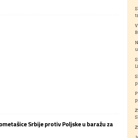
S
t
V
B
N
u
S
L
S
p
P
p
Z
S
metašice Srbije protiv Poljske u baražu za
Z
J