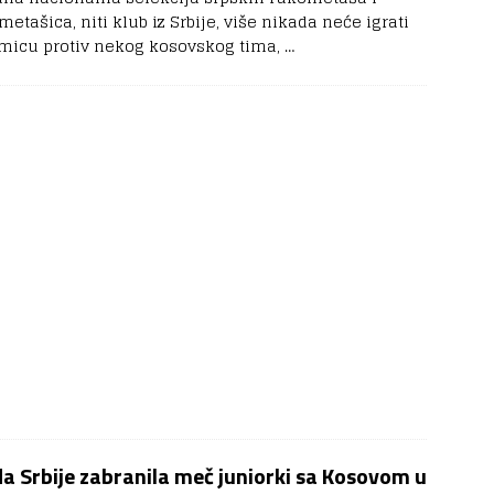
etašica, niti klub iz Srbije, više nikada neće igrati
micu protiv nekog kosovskog tima,
…
a Srbije zabranila meč juniorki sa Kosovom u