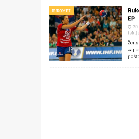
Ruko
RUKOMET
EP
30.
isklj
Žens
zapo
pošt