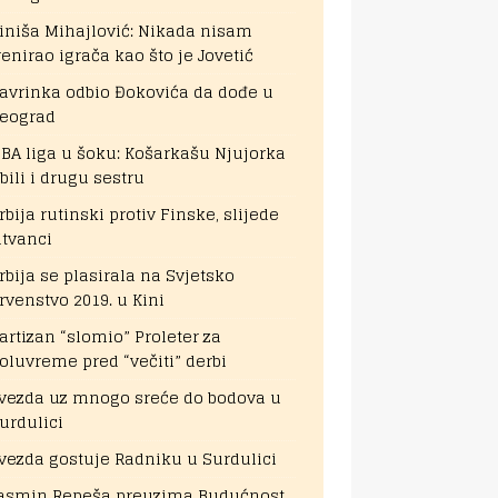
iniša Mihajlović: Nikada nisam
renirao igrača kao što je Jovetić
avrinka odbio Đokovića da dođe u
eograd
BA liga u šoku: Košarkašu Njujorka
bili i drugu sestru
rbija rutinski protiv Finske, slijede
itvanci
rbija se plasirala na Svjetsko
rvenstvo 2019. u Kini
artizan “slomio” Proleter za
oluvreme pred “večiti” derbi
vezda uz mnogo sreće do bodova u
urdulici
vezda gostuje Radniku u Surdulici
asmin Repeša preuzima Budućnost