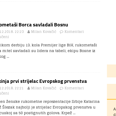
ometaši Borca savladali Bosnu
12.2018. 22:23
Milan Kovačić
Komentari
učeni
likom derbiju 13. kola Premijer lige BiH, rukometaši
 m:tel savladali su lidera na tabeli, ekipu Bosne iz
kog
…
inja prvi strijelac Evropskog prvenstva
12.2018. 22:21
Milan Kovačić
Komentari
učeni
ten ženske rukometne reprezentacije Srbije Katarina
ž Šlezak najbolji je strijelac Evropskog prvenstva u
A
cuskoj sa 50 postignutih golova. Krpež
…
d