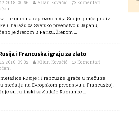
12.2018. 00:56
Milan Kovačić
Komentari
učeni
ka rukometna reprezentacija Srbije igraće protiv
ske u baražu za Svetsko prvenstvo u Japanu,
čeno je žrebom u Parizu. Žrebom
…
Rusija i Francuska igraju za zlato
12.2018. 09:02
Milan Kovačić
Komentari
učeni
metašice Rusije i Francuske igraće u meču za
nu medalju na Evropskom prvenstvu u Francuskoj.
inje su rutinski savladale Rumunke
…