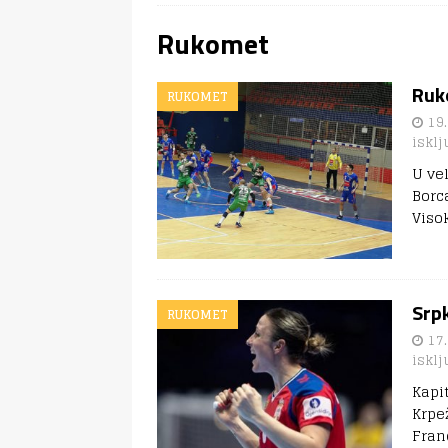
Rukomet
Ruk
RUKOMET
19.
isklj
U ve
Borca
Viso
Srpk
RUKOMET
17.
isklj
Kapi
Krpe
Fran