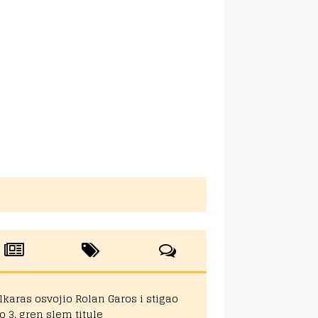
lkaras osvojio Rolan Garos i stigao
o 3. gren slem titule