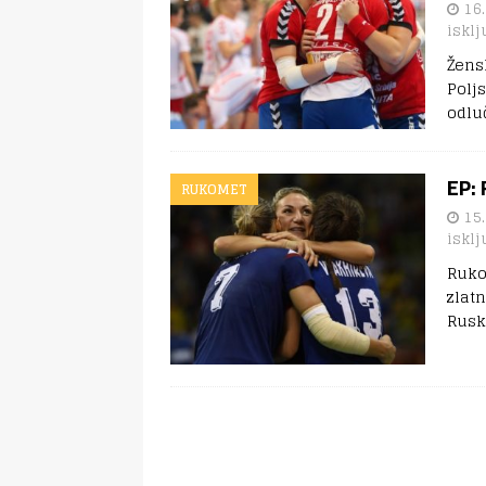
16.
isklj
Žens
Polj
odlu
EP: 
RUKOMET
15.
isklj
Ruko
zlat
Rusk