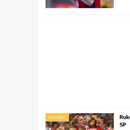
Ruko
RUKOMET
SP