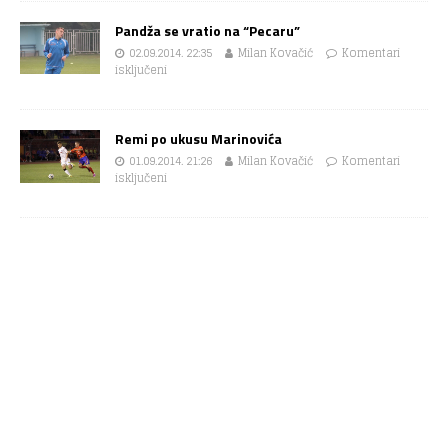
Pandža se vratio na “Pecaru”
02.09.2014. 22:35
Milan Kovačić
Komentari
isključeni
Remi po ukusu Marinovića
01.09.2014. 21:26
Milan Kovačić
Komentari
isključeni