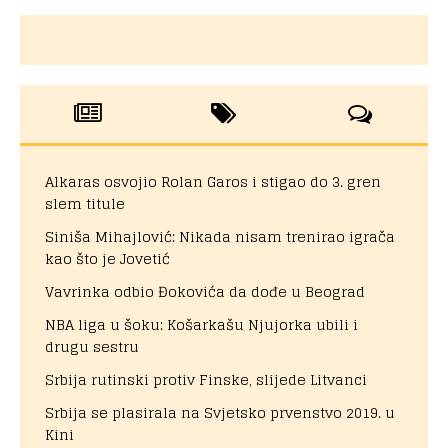
Alkaras osvojio Rolan Garos i stigao do 3. gren
slem titule
Siniša Mihajlović: Nikada nisam trenirao igrača
kao što je Jovetić
Vavrinka odbio Đokovića da dođe u Beograd
NBA liga u šoku: Košarkašu Njujorka ubili i
drugu sestru
Srbija rutinski protiv Finske, slijede Litvanci
Srbija se plasirala na Svjetsko prvenstvo 2019. u
Kini