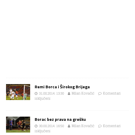
Remi Borca i Širokog Brijega
31.08.2014. 13:30
Milan Kovačić
Komentari
isključeni
Borac bez prava na grešku
30.08.2014. 16:50
Milan Kovačić
Komentari
isključeni