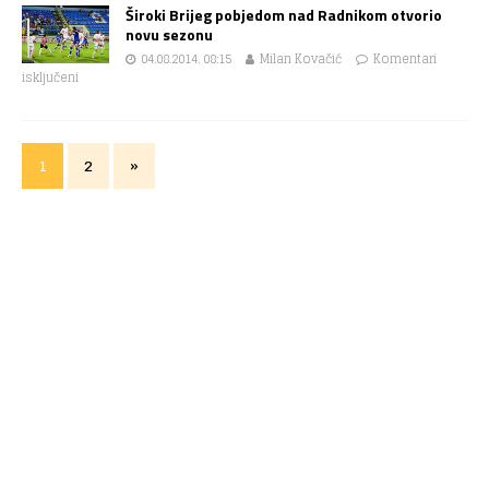
Široki Brijeg pobjedom nad Radnikom otvorio
novu sezonu
04.08.2014. 08:15
Milan Kovačić
Komentari
isključeni
1
2
»