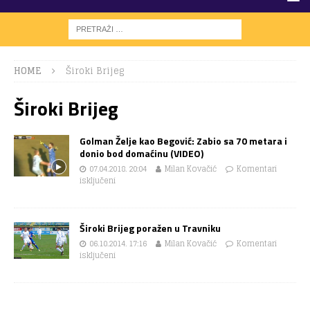
HOME
Široki Brijeg
Široki Brijeg
Golman Želje kao Begović: Zabio sa 70 metara i
donio bod domaćinu (VIDEO)
07.04.2018. 20:04
Milan Kovačić
Komentari
isključeni
Široki Brijeg poražen u Travniku
06.10.2014. 17:16
Milan Kovačić
Komentari
isključeni