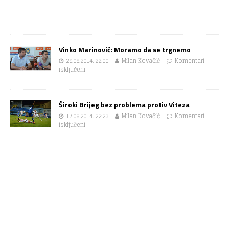
Vinko Marinović: Moramo da se trgnemo
29.08.2014. 22:00
Milan Kovačić
Komentari
isključeni
Široki Brijeg bez problema protiv Viteza
17.08.2014. 22:23
Milan Kovačić
Komentari
isključeni