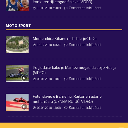
konkurenciji stogodišnjaka (VIDEO)
18.03.2018. 23:09
Komentari isključeni
MOTO SPORT
Monca ukida šikanu da bi bila još brža
16.12.2018. 00:37
Komentari isključeni
Pogledajte kako je Markez mogao da ubije Rosija
(VIDEO)
09.04.2018. 18:01
Komentari isključeni
Fetel slavio u Bahreinu, Raikonen udario
mehaničara (UZNEMIRUJUĆI VIDEO)
08.04.2018. 18:08
Komentari isključeni