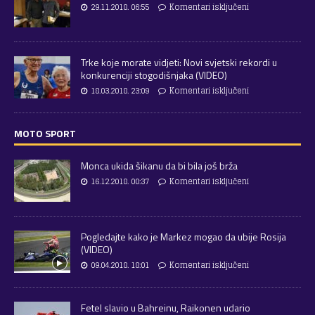
29.11.2018. 06:55
Komentari isključeni
Trke koje morate vidjeti: Novi svjetski rekordi u
konkurenciji stogodišnjaka (VIDEO)
18.03.2018. 23:09
Komentari isključeni
MOTO SPORT
Monca ukida šikanu da bi bila još brža
16.12.2018. 00:37
Komentari isključeni
Pogledajte kako je Markez mogao da ubije Rosija
(VIDEO)
09.04.2018. 18:01
Komentari isključeni
Fetel slavio u Bahreinu, Raikonen udario