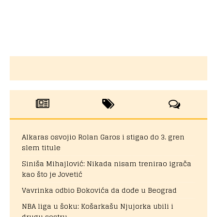
Alkaras osvojio Rolan Garos i stigao do 3. gren
slem titule
Siniša Mihajlović: Nikada nisam trenirao igrača
kao što je Jovetić
Vavrinka odbio Đokovića da dođe u Beograd
NBA liga u šoku: Košarkašu Njujorka ubili i
drugu sestru