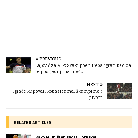
PREVIOUS
Lajović za ATP: Svaki poen treba igrati kao da
je posljednji na meču
NEXT
Igrače kupovali kobasicama, škampima i
pivom
RELATED ARTICLES
Kako je uništen sport u Srpskoj