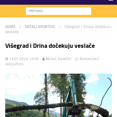
HOME
OSTALI SPORTOVI
Višegrad i Drina dočekuju
veslače
Višegrad i Drina dočekuju veslače
24.07.2014. 10:45
Milan Kovačić
Komentari
isključeni