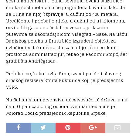
šest takmičarskih i jedna povratna. Svaka staza biće
široka šest metara i biće pregrađena bovama, tako da
se Drina na njoj ‘ispravlja’ u dužini od 400 metara.
Uredićemo i priobalje rijeke u dužini od tri kilometra,
osvijetliti ga, a ono će biti povezano prilaznim
putevima sa saobraćajnicom Višegrad – Sase. Na ušću
Banjskog potoka u Drinu biće izgrađeni objekti za
svlačionice takmičara, dio za sudije i čamce, kao i
prostor za administraciju”, rekao je Radomir Stojić, šef
gradilišta Andrićgrada.
Projekat se, kako javlja Srna, izvodi po ideji slavnog
srpskog režisera Emira Kusturice koji je predsjednik
VSRS.
Na Balkanskom prvenstvu učestvovaće 10 država, a na
čelu Organizacionog odbora ove manifestacije je
Milorad Dodik, predsjednik Republike Srpske.