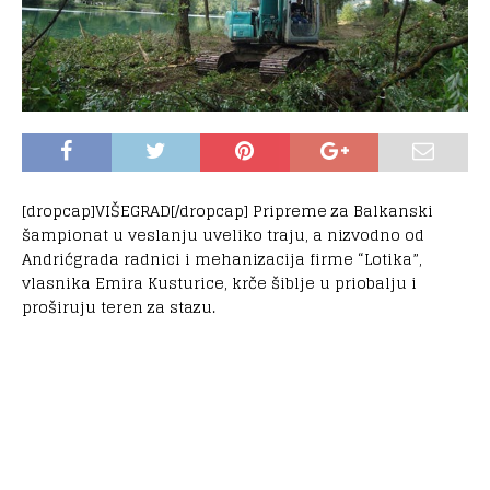
[dropcap]VIŠEGRAD[/dropcap] Pripreme za Balkanski
šampionat u veslanju uveliko traju, a nizvodno od
Andrićgrada radnici i mehanizacija firme “Lotika”,
vlasnika Emira Kusturice, krče šiblje u priobalju i
proširuju teren za stazu.