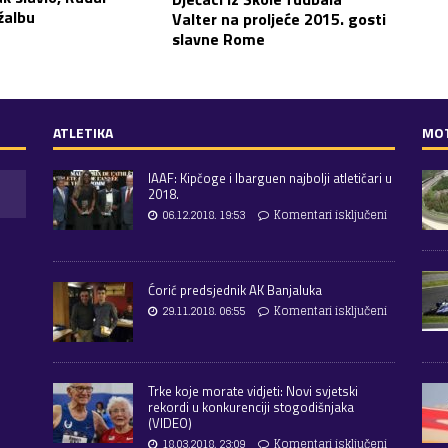
žalbu
Valter na proljeće 2015. gosti
slavne Rome
ATLETIKA
MO
IAAF: Kipčoge i Ibarguen najbolji atletičari u
2018.
06.12.2018. 19:53
Komentari isključeni
Ćorić predsjednik AK Banjaluka
29.11.2018. 06:55
Komentari isključeni
Trke koje morate vidjeti: Novi svjetski
rekordi u konkurenciji stogodišnjaka
(VIDEO)
18.03.2018. 23:09
Komentari isključeni