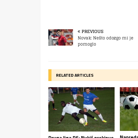
PREVIOUS
Novak: Nešto odozgo mi je
pomoglo
RELATED ARTICLES
Napreda
Druga liga RS: Nukić prekinuo