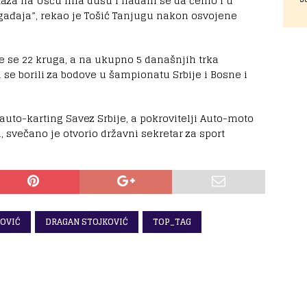
taza na Ušću ima dušu i nadam se da ćemo i u
gađaja”, rekao je Tošić Tanjugu nakon osvojene
e se 22 kruga, a na ukupno 5 današnjih trka
u se borili za bodove u šampionatu Srbije i Bosne i
 auto-karting Savez Srbije, a pokrovitelji Auto-moto
, svečano je otvorio državni sekretar za sport
LOVIĆ
DRAGAN STOJKOVIĆ
TOP_TAG