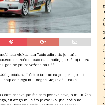
S
t
V
B
N
u
S
L
obilista Aleksandar Tošić odbranio je titulu
S
zauzeo tek treće mjesto na današnjoj kružnoj trci za
p
je 6 godine pauze vožena na Ušću.
P
000 gledalaca, Tošić je krenuo sa pol pozicije, ali
p
su bolji od njega bili Dragan Stojković i Darko
Z
S
ak sam zadovoljan što sam ponovo osvojio titulu. Žao
Z
a, ali drago mi je što je ovoliko ljudi došlo na
J