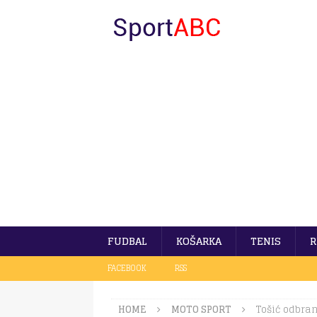
FUDBAL
KOŠARKA
TENIS
R
FACEBOOK
RSS
HOME
MOTO SPORT
Tošić odbran