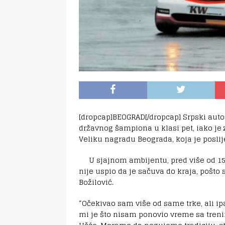
[dropcap]BEOGRAD[/dropcap] Srpski autom
državnog šampiona u klasi pet, iako je 
Veliku nagradu Beograda, koja je posli
U sjajnom ambijentu, pred više od 15.
nije uspio da je sačuva do kraja, pošto 
Božilović.
“Očekivao sam više od same trke, ali ip
mi je što nisam ponovio vreme sa trening