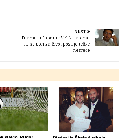
NEXT
Drama u Japanu: Veliki talenat
F1 se bori za život poslije teške
nesreće
k slavio, Rudar
Dječaci iz Škole fudbala