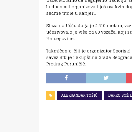
Ušće. Moramo da negujemo tradiciju, s
buducnosti organizovati još ovakvih do
sedme titule u karijeri.
Staza na Ušću duga je 2.310 metara, voz
učestvovalo je više od 80 vozača, koji s
Hercegovine.
Takmičenje, čiji je organizator Sportski
savez Srbije i Skupština Grada Beograda
Predrag Peruničić.
ALEKSANDAR TOŠIĆ
DARKO BOŽI