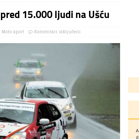
 pred 15.000 ljudi na Ušću
Moto sport
Komentari isključeni
A
d