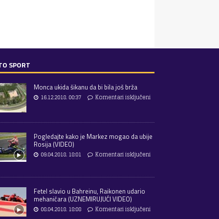
TO SPORT
Monca ukida šikanu da bi bila još brža
16.12.2018. 00:37
Komentari isključeni
Pogledajte kako je Markez mogao da ubije
Rosija (VIDEO)
09.04.2018. 18:01
Komentari isključeni
Fetel slavio u Bahreinu, Raikonen udario
mehaničara (UZNEMIRUJUĆI VIDEO)
08.04.2018. 18:08
Komentari isključeni