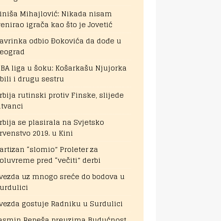
iniša Mihajlović: Nikada nisam
renirao igrača kao što je Jovetić
avrinka odbio Đokovića da dođe u
eograd
BA liga u šoku: Košarkašu Njujorka
bili i drugu sestru
rbija rutinski protiv Finske, slijede
itvanci
rbija se plasirala na Svjetsko
rvenstvo 2019. u Kini
artizan “slomio” Proleter za
oluvreme pred “večiti” derbi
vezda uz mnogo sreće do bodova u
urdulici
vezda gostuje Radniku u Surdulici
asmin Repeša preuzima Budućnost