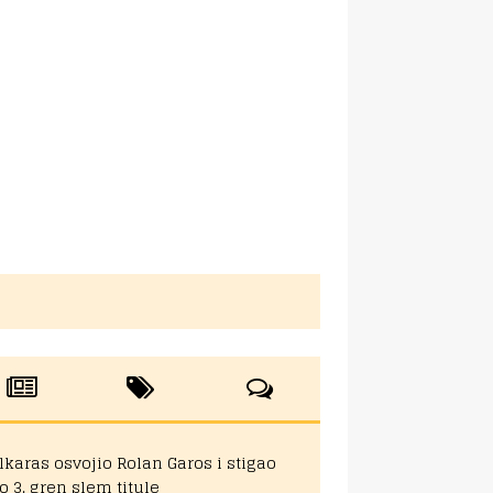
lkaras osvojio Rolan Garos i stigao
o 3. gren slem titule