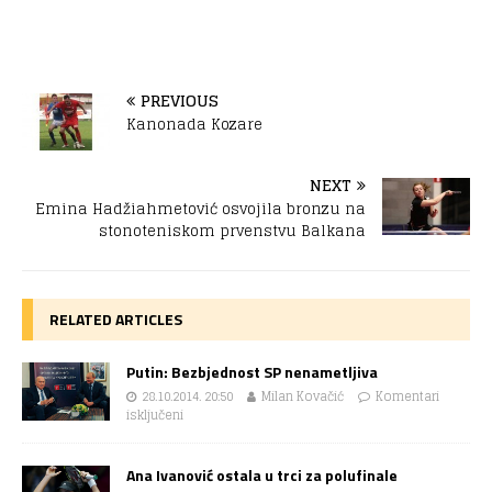
PREVIOUS
Kanonada Kozare
NEXT
Emina Hadžiahmetović osvojila bronzu na
stonoteniskom prvenstvu Balkana
RELATED ARTICLES
Putin: Bezbjednost SP nenametljiva
28.10.2014. 20:50
Milan Kovačić
Komentari
isključeni
Ana Ivanović ostala u trci za polufinale