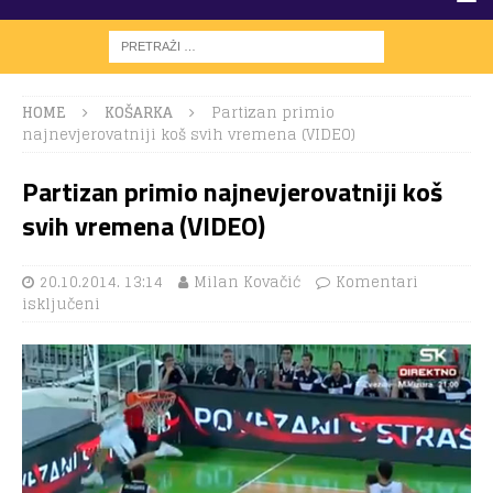
HOME
KOŠARKA
Partizan primio
najnevjerovatniji koš svih vremena (VIDEO)
Partizan primio najnevjerovatniji koš
svih vremena (VIDEO)
20.10.2014. 13:14
Milan Kovačić
Komentari
isključeni