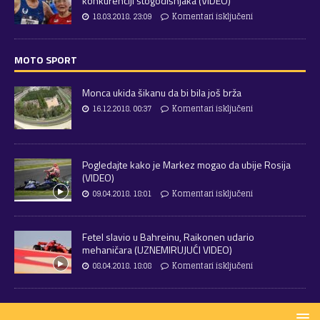
konkurenciji stogodišnjaka (VIDEO)
18.03.2018. 23:09
Komentari isključeni
MOTO SPORT
Monca ukida šikanu da bi bila još brža
16.12.2018. 00:37
Komentari isključeni
Pogledajte kako je Markez mogao da ubije Rosija
(VIDEO)
09.04.2018. 18:01
Komentari isključeni
Fetel slavio u Bahreinu, Raikonen udario
mehaničara (UZNEMIRUJUĆI VIDEO)
08.04.2018. 18:08
Komentari isključeni