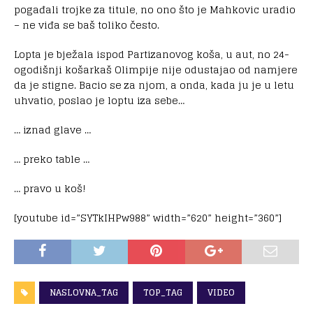
pogađali trojke za titule, no ono što je Mahkovic uradio
– ne viđa se baš toliko često.
Lopta je bježala ispod Partizanovog koša, u aut, no 24-
ogodišnji košarkaš Olimpije nije odustajao od namjere
da je stigne. Bacio se za njom, a onda, kada ju je u letu
uhvatio, poslao je loptu iza sebe…
… iznad glave …
… preko table …
… pravo u koš!
[youtube id=”SYTkIHPw988” width=”620” height=”360”]
NASLOVNA_TAG
TOP_TAG
VIDEO