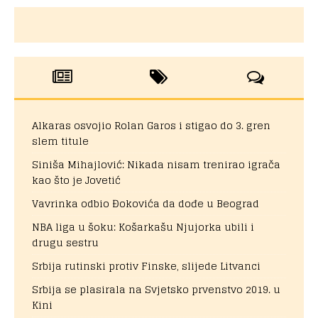
Alkaras osvojio Rolan Garos i stigao do 3. gren
slem titule
Siniša Mihajlović: Nikada nisam trenirao igrača
kao što je Jovetić
Vavrinka odbio Đokovića da dođe u Beograd
NBA liga u šoku: Košarkašu Njujorka ubili i
drugu sestru
Srbija rutinski protiv Finske, slijede Litvanci
Srbija se plasirala na Svjetsko prvenstvo 2019. u
Kini