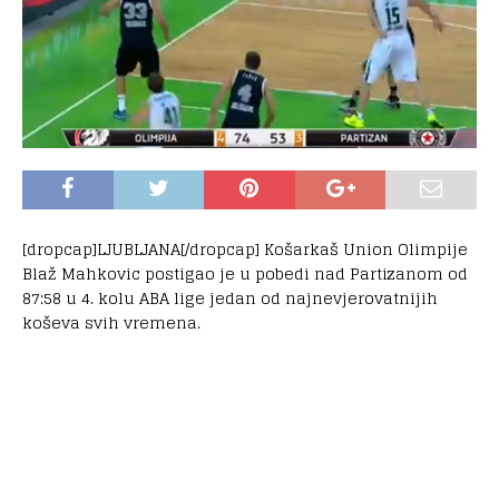
[dropcap]LJUBLJANA[/dropcap] Košarkaš Union Olimpije
Blaž Mahkovic postigao je u pobedi nad Partizanom od
87:58 u 4. kolu ABA lige jedan od najnevjerovatnijih
koševa svih vremena.