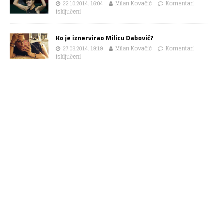
22.10.2014. 16:04
Milan Kovačić
Komentari
isključeni
Ko je iznervirao Milicu Dabović?
27.08.2014. 19:19
Milan Kovačić
Komentari
isključeni