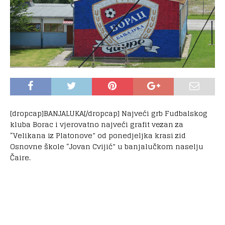
[dropcap]BANJALUKA[/dropcap] Najveći grb Fudbalskog
kluba Borac i vjerovatno najveći grafit vezan za
“Velikana iz Platonove” od ponedjeljka krasi zid
Osnovne škole “Jovan Cvijić” u banjalučkom naselju
Čaire.