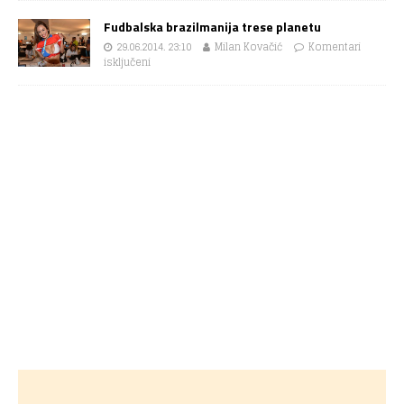
Fudbalska brazilmanija trese planetu
29.06.2014. 23:10
Milan Kovačić
Komentari
isključeni