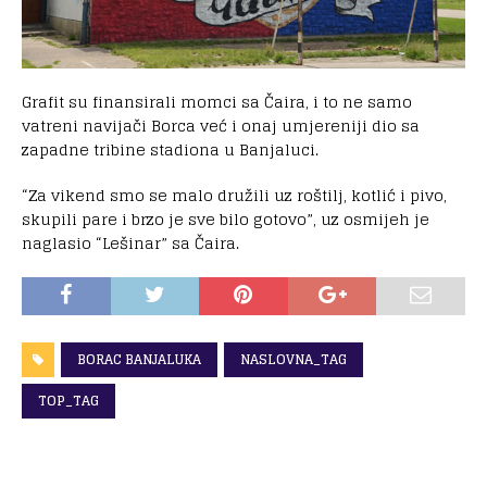
Grafit su finansirali momci sa Čaira, i to ne samo
vatreni navijači Borca već i onaj umjereniji dio sa
zapadne tribine stadiona u Banjaluci.
“Za vikend smo se malo družili uz roštilj, kotlić i pivo,
skupili pare i brzo je sve bilo gotovo”, uz osmijeh je
naglasio “Lešinar” sa Čaira.
BORAC BANJALUKA
NASLOVNA_TAG
TOP_TAG