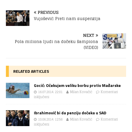
PREVIOUS
Vujošević: Preti nam suspenzija
NEXT
Pola miliona ljudi na dočeku šampiona
(VIDEO)
RELATED ARTICLES
Gocić: Očekujem veliku borbu protiv Mađarske
16.07.2014. 22:01
Milan Kovačić
Komentari
isključeni
Ibrahimović bi da penziju dočeka u SAD
10.06.2014. 12:56
Milan Kovačić
Komentari
isključeni