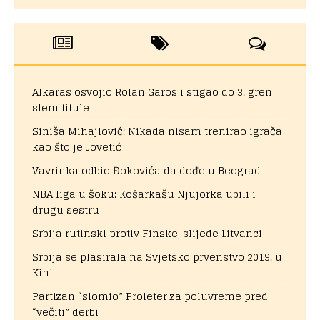
Alkaras osvojio Rolan Garos i stigao do 3. gren
slem titule
Siniša Mihajlović: Nikada nisam trenirao igrača
kao što je Jovetić
Vavrinka odbio Đokovića da dođe u Beograd
NBA liga u šoku: Košarkašu Njujorka ubili i
drugu sestru
Srbija rutinski protiv Finske, slijede Litvanci
Srbija se plasirala na Svjetsko prvenstvo 2019. u
Kini
Partizan “slomio” Proleter za poluvreme pred
“večiti” derbi