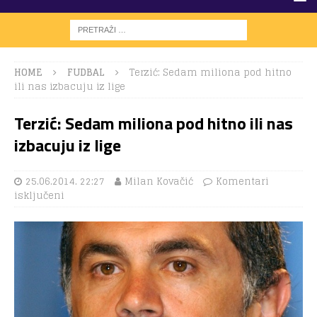
HOME
FUDBAL
Terzić: Sedam miliona pod hitno
ili nas izbacuju iz lige
Terzić: Sedam miliona pod hitno ili nas
izbacuju iz lige
25.06.2014. 22:27
Milan Kovačić
Komentari
isključeni