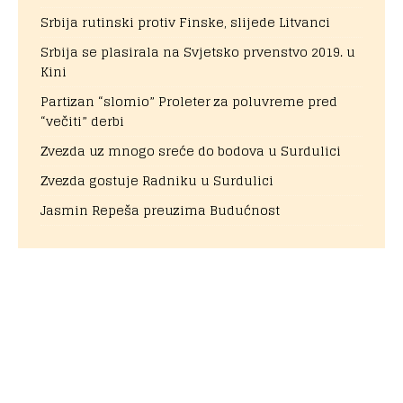
Srbija rutinski protiv Finske, slijede Litvanci
Srbija se plasirala na Svjetsko prvenstvo 2019. u
Kini
Partizan “slomio” Proleter za poluvreme pred
“večiti” derbi
Zvezda uz mnogo sreće do bodova u Surdulici
Zvezda gostuje Radniku u Surdulici
Jasmin Repeša preuzima Budućnost