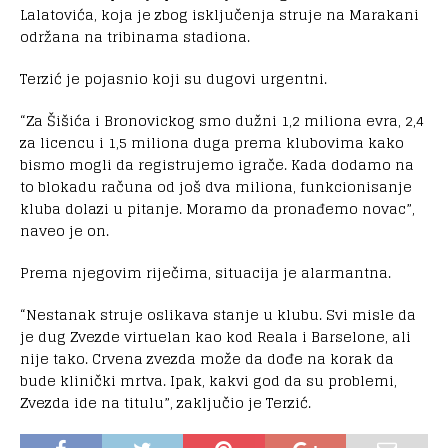
Lalatovića, koja je zbog isključenja struje na Marakani
održana na tribinama stadiona.
Terzić je pojasnio koji su dugovi urgentni.
“Za Šišića i Bronovickog smo dužni 1,2 miliona evra, 2,4
za licencu i 1,5 miliona duga prema klubovima kako
bismo mogli da registrujemo igrače. Kada dodamo na
to blokadu računa od još dva miliona, funkcionisanje
kluba dolazi u pitanje. Moramo da pronađemo novac”,
naveo je on.
Prema njegovim riječima, situacija je alarmantna.
“Nestanak struje oslikava stanje u klubu. Svi misle da
je dug Zvezde virtuelan kao kod Reala i Barselone, ali
nije tako. Crvena zvezda može da dođe na korak da
bude klinički mrtva. Ipak, kakvi god da su problemi,
Zvezda ide na titulu”, zaključio je Terzić.