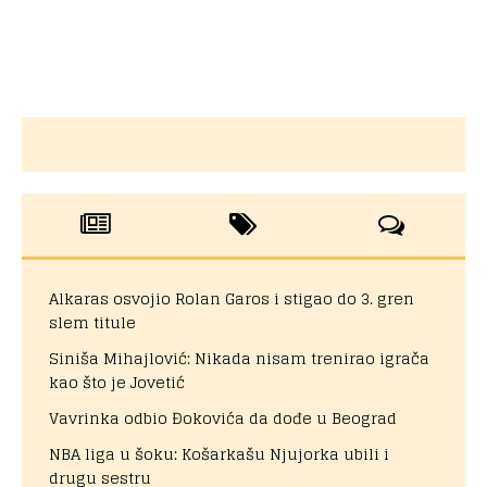
Alkaras osvojio Rolan Garos i stigao do 3. gren
slem titule
Siniša Mihajlović: Nikada nisam trenirao igrača
kao što je Jovetić
Vavrinka odbio Đokovića da dođe u Beograd
NBA liga u šoku: Košarkašu Njujorka ubili i
drugu sestru