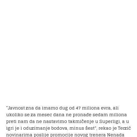
“Javnost zna da imamo dug od 47 miliona evra, ali
ukoliko se za mesec dana ne pronađe sedam miliona
preti nam da ne nastavimo takmičenje u Superligi, a u
igri je i oduzimanje bodova, minus šest”, rekao je Terzić
novinarima poslije promocije novog trenera Nenada