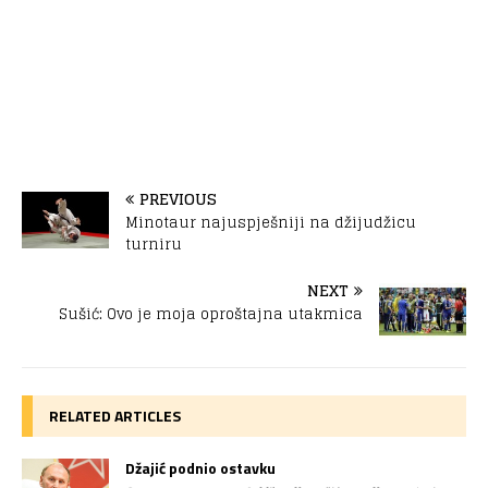
PREVIOUS
Minotaur najuspješniji na džijudžicu
turniru
NEXT
Sušić: Ovo je moja oproštajna utakmica
RELATED ARTICLES
Džajić podnio ostavku