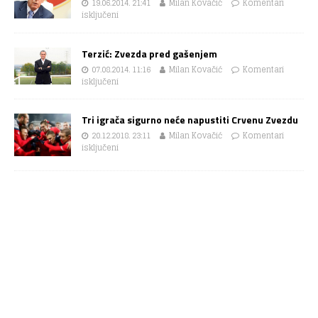
19.06.2014. 21:41
Milan Kovačić
Komentari
isključeni
Terzić: Zvezda pred gašenjem
07.08.2014. 11:16
Milan Kovačić
Komentari
isključeni
Tri igrača sigurno neće napustiti Crvenu Zvezdu
20.12.2018. 23:11
Milan Kovačić
Komentari
isključeni