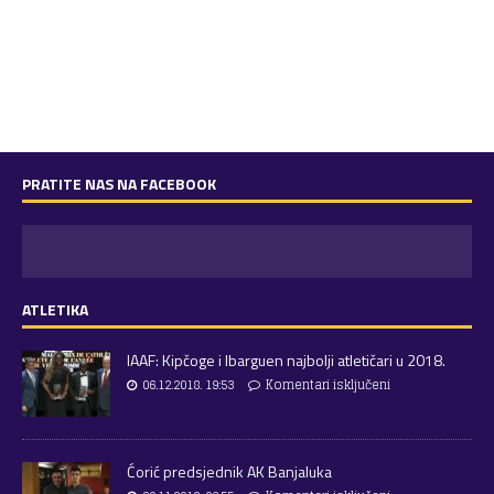
PRATITE NAS NA FACEBOOK
ATLETIKA
IAAF: Kipčoge i Ibarguen najbolji atletičari u 2018.
06.12.2018. 19:53
Komentari isključeni
Ćorić predsjednik AK Banjaluka