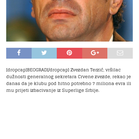
[dropcap]BEOGRAD[/dropcap] Zvezdan Terzić, vršilac
dužnosti generalnog sekretara Crvene zvezde, rekao je
danas da je klubu pod hitno potrebno 7 miliona evra ili
mu prijeti izbacivanje iz Superlige Srbije.