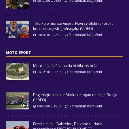
29.11.2018. 06:55
Komentari isključeni
Trke koje morate vidjeti: Novi svjetski rekordi u
konkurenciji stogodišnjaka (VIDEO)
18.03.2018. 23:09
Komentari isključeni
MOTO SPORT
Monca ukida šikanu da bi bila još brža
16.12.2018. 00:37
Komentari isključeni
Pogledajte kako je Markez mogao da ubije Rosija
(VIDEO)
09.04.2018. 18:01
Komentari isključeni
Fetel slavio u Bahreinu, Raikonen udario
mehaničara (UZNEMIRUJUĆI VIDEO)