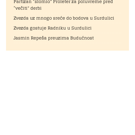
Partizan “slomio” Proleter za poluvreme pred
“večiti” derbi
Zvezda uz mnogo sreće do bodova u Surdulici
Zvezda gostuje Radniku u Surdulici
Jasmin Repeša preuzima Budućnost