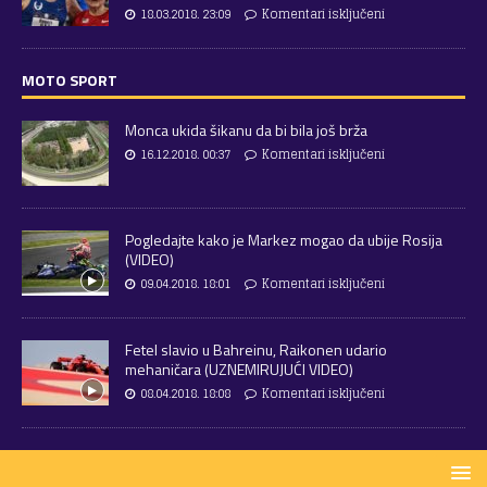
18.03.2018. 23:09
Komentari isključeni
MOTO SPORT
Monca ukida šikanu da bi bila još brža
16.12.2018. 00:37
Komentari isključeni
Pogledajte kako je Markez mogao da ubije Rosija
(VIDEO)
09.04.2018. 18:01
Komentari isključeni
Fetel slavio u Bahreinu, Raikonen udario
mehaničara (UZNEMIRUJUĆI VIDEO)
08.04.2018. 18:08
Komentari isključeni