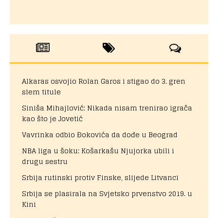
Alkaras osvojio Rolan Garos i stigao do 3. gren
slem titule
Siniša Mihajlović: Nikada nisam trenirao igrača
kao što je Jovetić
Vavrinka odbio Đokovića da dođe u Beograd
NBA liga u šoku: Košarkašu Njujorka ubili i
drugu sestru
Srbija rutinski protiv Finske, slijede Litvanci
Srbija se plasirala na Svjetsko prvenstvo 2019. u
Kini