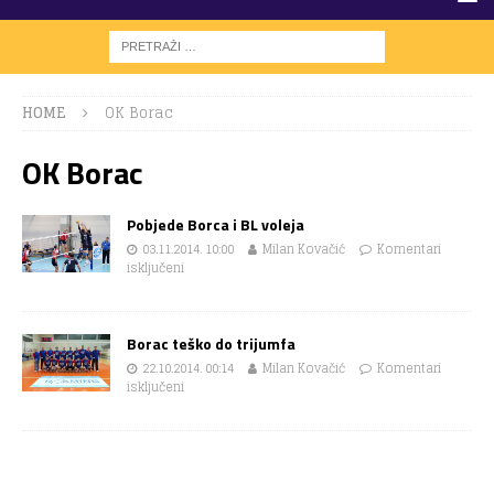
HOME
OK Borac
OK Borac
Pobjede Borca i BL voleja
03.11.2014. 10:00
Milan Kovačić
Komentari
isključeni
Borac teško do trijumfa
22.10.2014. 00:14
Milan Kovačić
Komentari
isključeni