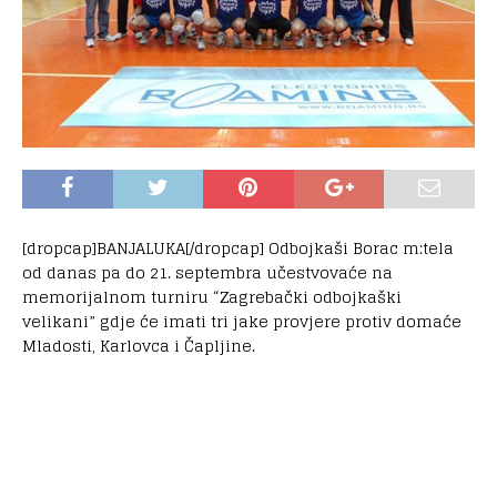
[dropcap]BANJALUKA[/dropcap] Odbojkaši Borac m:tela
od danas pa do 21. septembra učestvovaće na
memorijalnom turniru “Zagrebački odbojkaški
velikani” gdje će imati tri jake provjere protiv domaće
Mladosti, Karlovca i Čapljine.