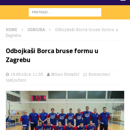
HOME
ODBOJKA
Odbojkaši Borca bruse formu u
Zagrebu
Odbojkaši Borca bruse formu u
Zagrebu
19.09.2014. 11:33
Milan Kovačić
Komentari
isključeni