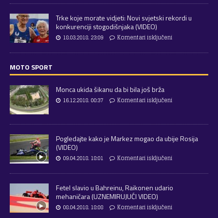
Trke koje morate vidjeti: Novi svjetski rekordi u
konkurenciji stogodišnjaka (VIDEO)
18.03.2018. 23:09
Komentari isključeni
MOTO SPORT
Monca ukida šikanu da bi bila još brža
16.12.2018. 00:37
Komentari isključeni
Pogledajte kako je Markez mogao da ubije Rosija
(VIDEO)
09.04.2018. 18:01
Komentari isključeni
Fetel slavio u Bahreinu, Raikonen udario
mehaničara (UZNEMIRUJUĆI VIDEO)
08.04.2018. 18:08
Komentari isključeni