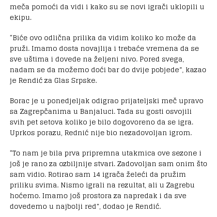
meča pomoći da vidi i kako su se novi igrači uklopili u
ekipu.
“Biće ovo odlična prilika da vidim koliko ko može da
pruži. Imamo dosta novajlija i trebaće vremena da se
sve uštima i dovede na željeni nivo. Pored svega,
nadam se da možemo doći bar do dvije pobjede”, kazao
je Rendić za Glas Srpske.
Borac je u ponedjeljak odigrao prijateljski meč upravo
sa Zagrepčanima u Banjaluci. Tada su gosti osvojili
svih pet setova koliko je bilo dogovoreno da se igra.
Uprkos porazu, Rednić nije bio nezadovoljan igrom.
“To nam je bila prva pripremna utakmica ove sezone i
još je rano za ozbiljnije stvari. Zadovoljan sam onim što
sam vidio. Rotirao sam 14 igrača želeći da pružim
priliku svima. Nismo igrali na rezultat, ali u Zagrebu
hoćemo. Imamo još prostora za napredak i da sve
dovedemo u najbolji red”, dodao je Rendić.