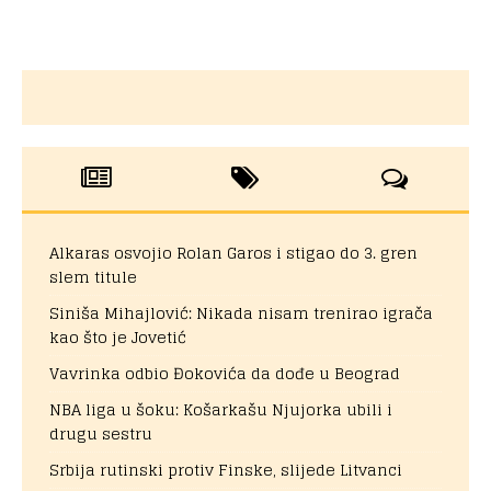
Alkaras osvojio Rolan Garos i stigao do 3. gren
slem titule
Siniša Mihajlović: Nikada nisam trenirao igrača
kao što je Jovetić
Vavrinka odbio Đokovića da dođe u Beograd
NBA liga u šoku: Košarkašu Njujorka ubili i
drugu sestru
Srbija rutinski protiv Finske, slijede Litvanci