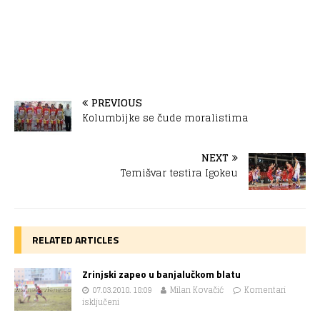
PREVIOUS
Kolumbijke se čude moralistima
NEXT
Temišvar testira Igokeu
RELATED ARTICLES
Zrinjski zapeo u banjalučkom blatu
07.03.2018. 18:09
Milan Kovačić
Komentari
isključeni