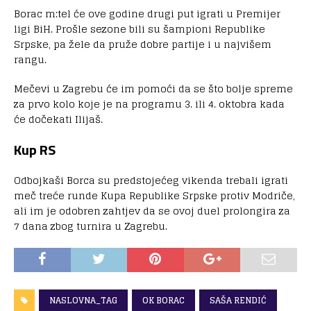
Borac m:tel će ove godine drugi put igrati u Premijer
ligi BiH. Prošle sezone bili su šampioni Republike
Srpske, pa žele da pruže dobre partije i u najvišem
rangu.
Mečevi u Zagrebu će im pomoći da se što bolje spreme
za prvo kolo koje je na programu 3. ili 4. oktobra kada
će dočekati Ilijaš.
Kup RS
Odbojkaši Borca su predstojećeg vikenda trebali igrati
meč treće runde Kupa Republike Srpske protiv Modriče,
ali im je odobren zahtjev da se ovoj duel prolongira za
7 dana zbog turnira u Zagrebu.
NASLOVNA_TAG
OK BORAC
SAŠA RENDIĆ