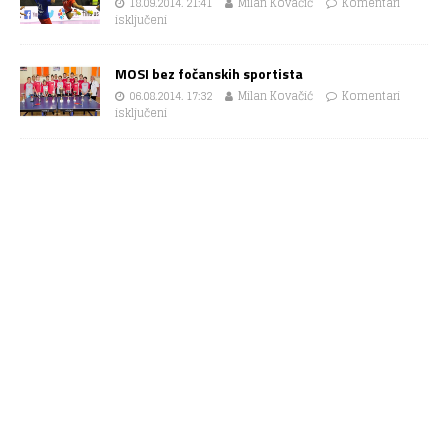
18.09.2014. 21:41
Milan Kovačić
Komentari
isključeni
MOSI bez fočanskih sportista
06.08.2014. 17:32
Milan Kovačić
Komentari
isključeni