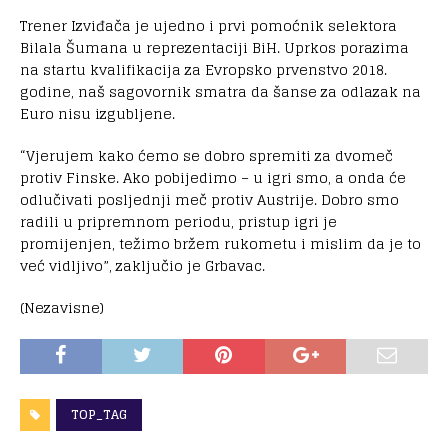
Trener Izviđača je ujedno i prvi pomoćnik selektora
Bilala Šumana u reprezentaciji BiH. Uprkos porazima
na startu kvalifikacija za Evropsko prvenstvo 2018.
godine, naš sagovornik smatra da šanse za odlazak na
Euro nisu izgubljene.
“Vjerujem kako ćemo se dobro spremiti za dvomeč
protiv Finske. Ako pobijedimo – u igri smo, a onda će
odlučivati posljednji meč protiv Austrije. Dobro smo
radili u pripremnom periodu, pristup igri je
promijenjen, težimo bržem rukometu i mislim da je to
već vidljivo”, zaključio je Grbavac.
(Nezavisne)
TOP_TAG