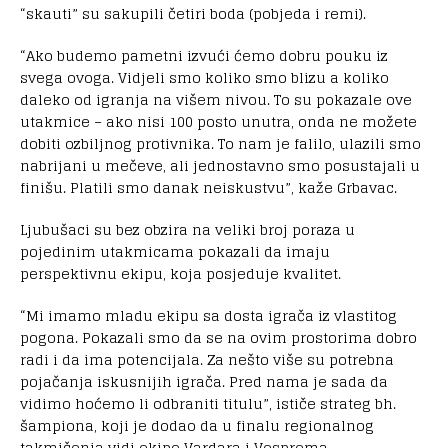
“skauti” su sakupili četiri boda (pobjeda i remi).
“Ako budemo pametni izvući ćemo dobru pouku iz
svega ovoga. Vidjeli smo koliko smo blizu a koliko
daleko od igranja na višem nivou. To su pokazale ove
utakmice – ako nisi 100 posto unutra, onda ne možete
dobiti ozbiljnog protivnika. To nam je falilo, ulazili smo
nabrijani u mečeve, ali jednostavno smo posustajali u
finišu. Platili smo danak neiskustvu”, kaže Grbavac.
Ljubušaci su bez obzira na veliki broj poraza u
pojedinim utakmicama pokazali da imaju
perspektivnu ekipu, koja posjeduje kvalitet.
“Mi imamo mladu ekipu sa dosta igrača iz vlastitog
pogona. Pokazali smo da se na ovim prostorima dobro
radi i da ima potencijala. Za nešto više su potrebna
pojačanja iskusnijih igrača. Pred nama je sada da
vidimo hoćemo li odbraniti titulu”, ističe strateg bh.
šampiona, koji je dodao da u finalu regionalnog
takmičenja vidi ekipe Vardara i Vesprema.