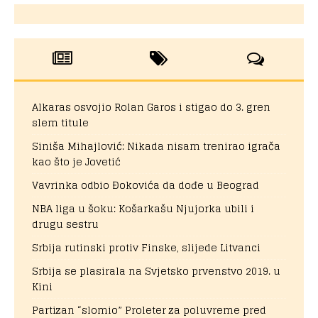
Alkaras osvojio Rolan Garos i stigao do 3. gren
slem titule
Siniša Mihajlović: Nikada nisam trenirao igrača
kao što je Jovetić
Vavrinka odbio Đokovića da dođe u Beograd
NBA liga u šoku: Košarkašu Njujorka ubili i
drugu sestru
Srbija rutinski protiv Finske, slijede Litvanci
Srbija se plasirala na Svjetsko prvenstvo 2019. u
Kini
Partizan “slomio” Proleter za poluvreme pred