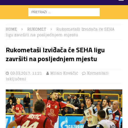
HOME
RUKOMET
Rukometaši Izviđača će SEHA
ligu završiti na posljednjem mjestu
Rukometaši Izviđača će SEHA ligu
završiti na posljednjem mjestu
09.03.2017. 11:21
Milan Kovačić
Komentari
isključeni