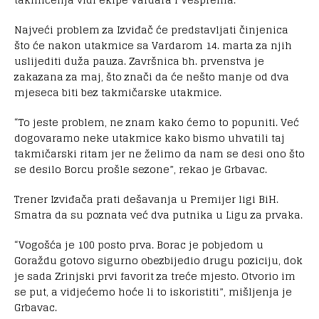
Najveći problem za Izviđač će predstavljati činjenica
što će nakon utakmice sa Vardarom 14. marta za njih
uslijediti duža pauza. Završnica bh. prvenstva je
zakazana za maj, što znači da će nešto manje od dva
mjeseca biti bez takmičarske utakmice.
“To jeste problem, ne znam kako ćemo to popuniti. Već
dogovaramo neke utakmice kako bismo uhvatili taj
takmičarski ritam jer ne želimo da nam se desi ono što
se desilo Borcu prošle sezone”, rekao je Grbavac.
Trener Izviđača prati dešavanja u Premijer ligi BiH.
Smatra da su poznata već dva putnika u Ligu za prvaka.
“Vogošća je 100 posto prva. Borac je pobjedom u
Goraždu gotovo sigurno obezbijedio drugu poziciju, dok
je sada Zrinjski prvi favorit za treće mjesto. Otvorio im
se put, a vidjećemo hoće li to iskoristiti”, mišljenja je
Grbavac.