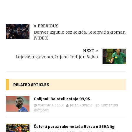
PREVIOUS
Denver izgubio bez Jokića, Teletović skroman
(VIDEO)
NEXT
Lajović u glavnom žrijebu Indijan Velsa
RELATED ARTICLES
Galijani: Baloteli ostaje 99,9%
26.07.2014. 10:13
Milan Kovačić
Komentari
isključeni
Četvrti poraz rukometaša Borca u SEHA ligi