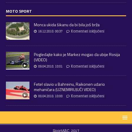
MOTO SPORT
Monca ukida šikanu da bi bila još brža
16.12.2018. 00:37
Komentari isključeni
Pogledajte kako je Markez mogao da ubije Rosija
(VIDEO)
09.04.2018. 18:01
Komentari isključeni
Fetel slavio u Bahreinu, Raikonen udario
mehaničara (UZNEMIRUJUĆI VIDEO)
08.04.2018. 18:08
Komentari isključeni
SportABC, 2017