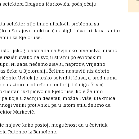
ka selektora Dragana Markovića, podsjećaju
uta selektor nije imao nikakvih problema sa
lo u Sarajevu, neki su čak stigli i dva-tri dana ranije
emili za Bjeloruse.
i istorijskog plasmana na Svjetsko prvenstvo, nismo
 razišli svako na svoju stranu po evropskim
pu. Ni sada nećemo slaviti, naprotiv, vrijedno
s čeka u Bjelorusiji. Želimo nastaviti niz dobrih
kmičenje. Uvijek je teško potvrditi klasu, a pred nama
 nalazimo u određenoj euforiji i da igrači već
okusiran isključivo na Bjeloruse, koje želimo
ipa koja u zadnjih desetak, možda i više, utakmica
 mnogi veliki protivnici, pa u istom stilu želimo da
lektor Marković.
igle najave kako postoji mogućnost da u četvrtak
heja Rutenke iz Barselone.