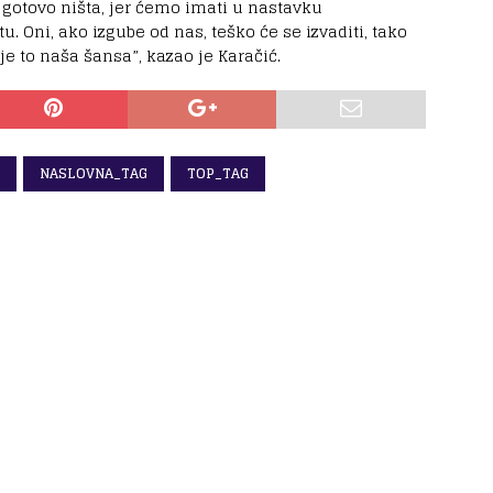
 gotovo ništa, jer ćemo imati u nastavku
 Oni, ako izgube od nas, teško će se izvaditi, tako
je to naša šansa”, kazao je Karačić.
NASLOVNA_TAG
TOP_TAG