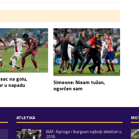
sac na golu,
Simeone: Nisam tužan,
ar u napadu
ogorčen sam
ATLETIKA
MO
IAAF: Kipčoge i Ibarguen najbolji atletičari u
2018.