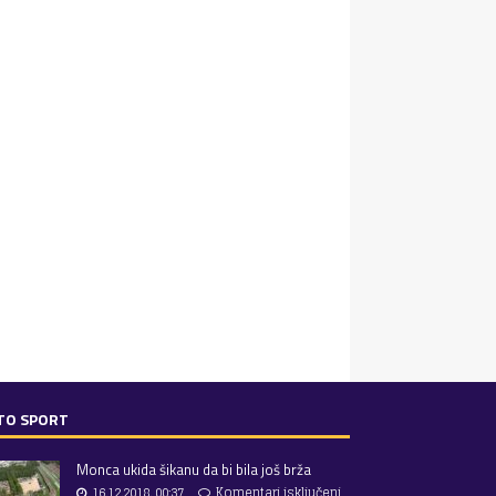
TO SPORT
Monca ukida šikanu da bi bila još brža
16.12.2018. 00:37
Komentari isključeni