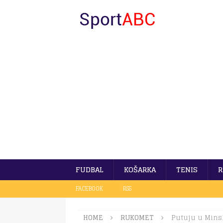
FUDBAL
KOŠARKA
TENIS
R
FACEBOOK
RSS
HOME
RUKOMET
Putuju u Mins