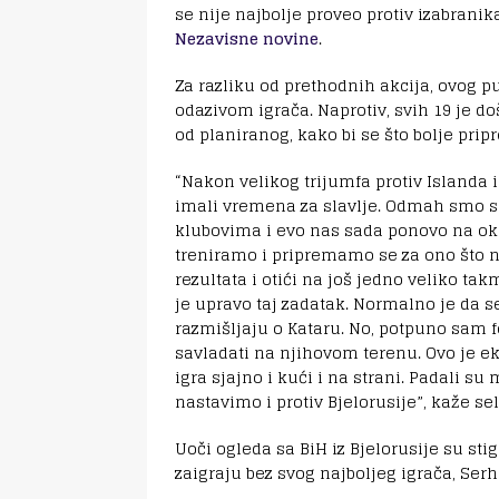
se nije najbolje proveo protiv izabrani
Nezavisne novine
.
Za razliku od prethodnih akcija, ovog p
odazivom igrača. Naprotiv, svih 19 je doš
od planiranog, kako bi se što bolje pripr
“Nakon velikog trijumfa protiv Islanda 
imali vremena za slavlje. Odmah smo se
klubovima i evo nas sada ponovo na oku
treniramo i pripremamo se za ono što na
rezultata i otići na još jedno veliko ta
je upravo taj zadatak. Normalno je da se
razmišljaju o Kataru. No, potpuno sam f
savladati na njihovom terenu. Ovo je ek
igra sjajno i kući i na strani. Padali su
nastavimo i protiv Bjelorusije”, kaže se
Uoči ogleda sa BiH iz Bjelorusije su st
zaigraju bez svog najboljeg igrača, Ser