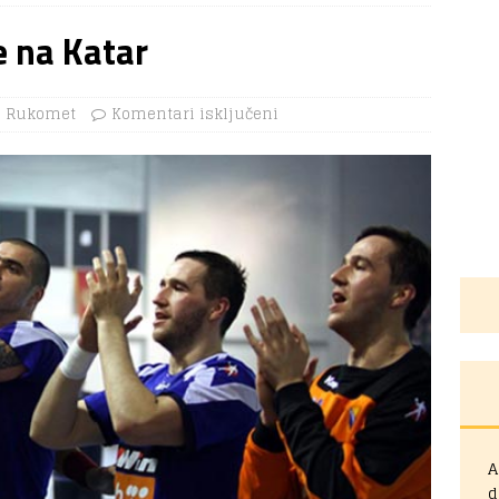
e na Katar
Rukomet
Komentari isključeni
A
d