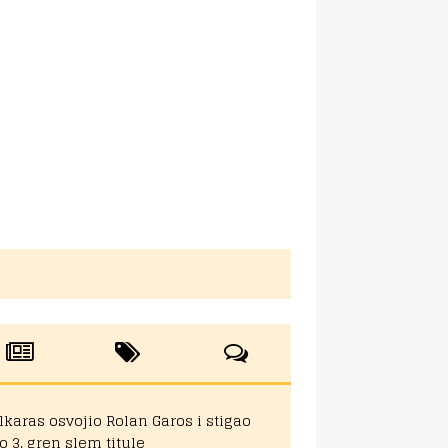
lkaras osvojio Rolan Garos i stigao
o 3. gren slem titule