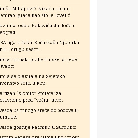
iniša Mihajlović: Nikada nisam
renirao igrača kao što je Jovetić
avrinka odbio Đokovića da dođe u
eograd
BA liga u šoku: Košarkašu Njujorka
bili i drugu sestru
rbija rutinski protiv Finske, slijede
itvanci
rbija se plasirala na Svjetsko
rvenstvo 2019. u Kini
artizan “slomio” Proleter za
oluvreme pred “večiti” derbi
vezda uz mnogo sreće do bodova u
urdulici
vezda gostuje Radniku u Surdulici
asmin Repeša preuzima Budućnost