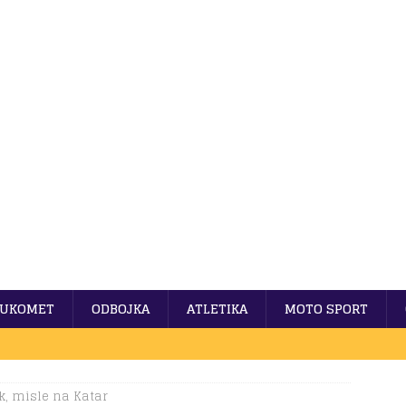
UKOMET
ODBOJKA
ATLETIKA
MOTO SPORT
k, misle na Katar