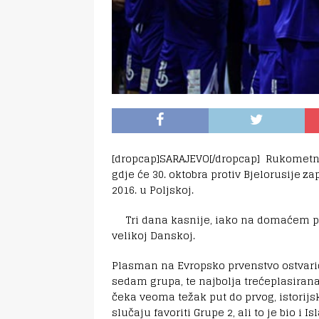
[dropcap]SARAJEVO[/dropcap] Rukometna 
gdje će 30. oktobra protiv Bjelorusije 
2016. u Poljskoj.
Tri dana kasnije, iako na domaćem pa
velikoj Danskoj.
Plasman na Evropsko prvenstvo ostvarić
sedam grupa, te najbolja trećeplasirana
čeka veoma težak put do prvog, istorijs
slučaju favoriti Grupe 2, ali to je bio i