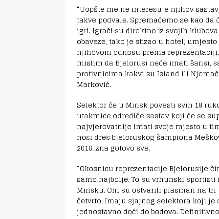
“Uopšte me ne interesuje njihov sastav,
takve podvale. Spremaćemo se kao da će
igri. Igrači su direktno iz svojih klubo
obaveze, tako je stizao u hotel, umjesto
njihovom odnosu prema reprezentaciji.
mislim da Bjelorusi neće imati šansi, 
protivnicima kakvi su Island ili Njemač
Marković.
Selektor će u Minsk povesti svih 18 ruk
utakmice odrediće sastav koji će se supr
najvjerovatnije imati svoje mjesto u tim
nosi dres bjeloruskog šampiona Meškov
2016. zna gotovo sve.
“Okosnicu reprezentacije Bjelorusije č
samo najbolje. To su vrhunski sportisti
Minsku. Oni su ostvarili plasman na tri
četvrto. Imaju sjajnog selektora koji j
jednostavno doći do bodova. Definitivno,