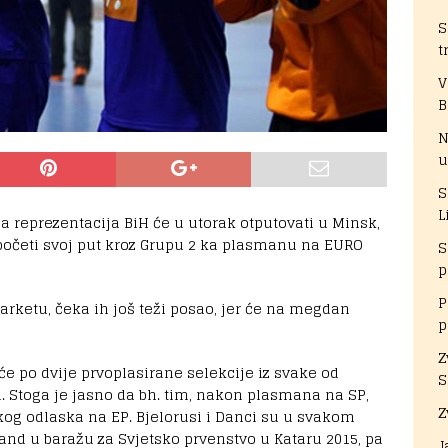
S
t
V
B
N
u
S
L
reprezentacija BiH će u utorak otputovati u Minsk,
započeti svoj put kroz Grupu 2 ka plasmanu na EURO
S
p
P
rketu, čeka ih još teži posao, jer će na megdan
p
Z
e po dvije prvoplasirane selekcije iz svake od
S
. Stoga je jasno da bh. tim, nakon plasmana na SP,
Z
kog odlaska na EP. Bjelorusi i Danci su u svakom
 Island u baražu za Svjetsko prvenstvo u Kataru 2015, pa
J