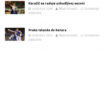
Karačić se raduje uzbudljivoj sezoni
16.09.2014. 22:44
Milan Kovačić
Komentari
isključeni
Preko Islanda do Katara
02.06.2014. 22:57
Milan Kovačić
Komentari
isključeni