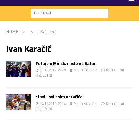
HOME
Ivan Karačić
Ivan Karačić
Putuju u Minsk, misle na Katar
27.10.2014. 22:39
Milan Kovačić
Komentari
isključeni
Slavili svi osim Karačića
13.10.2014. 21:13
Milan Kovačić
Komentari
isključeni