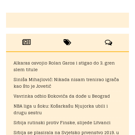
Alkaras osvojio Rolan Garos i stigao do 3. gren
slem titule
Siniša Mihajlović: Nikada nisam trenirao igrača
kao što je Jovetić
Vavrinka odbio Đokovića da dođe u Beograd
NBA liga u šoku: Košarkašu Njujorka ubili i
drugu sestru
Srbija rutinski protiv Finske, slijede Litvanci
Srbija se plasirala na Svjetsko prvenstvo 2019. u