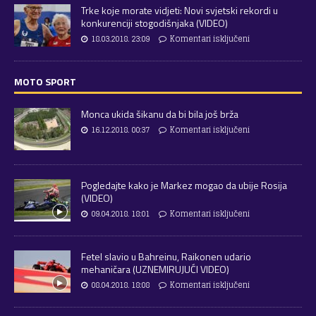
Trke koje morate vidjeti: Novi svjetski rekordi u
konkurenciji stogodišnjaka (VIDEO)
18.03.2018. 23:09
Komentari isključeni
MOTO SPORT
Monca ukida šikanu da bi bila još brža
16.12.2018. 00:37
Komentari isključeni
Pogledajte kako je Markez mogao da ubije Rosija
(VIDEO)
09.04.2018. 18:01
Komentari isključeni
Fetel slavio u Bahreinu, Raikonen udario
mehaničara (UZNEMIRUJUĆI VIDEO)
08.04.2018. 18:08
Komentari isključeni