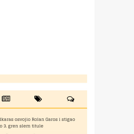
lkaras osvojio Rolan Garos i stigao
o 3. gren slem titule