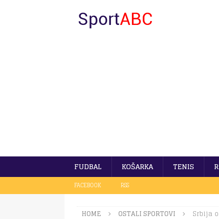
FUDBAL
KOŠARKA
TENIS
R
FACEBOOK
RSS
HOME
OSTALI SPORTOVI
Srbija 