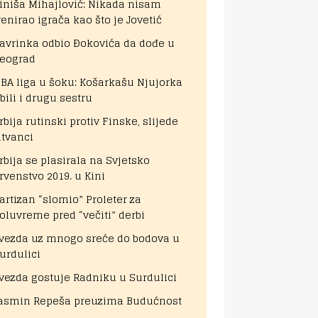
iniša Mihajlović: Nikada nisam
renirao igrača kao što je Jovetić
avrinka odbio Đokovića da dođe u
eograd
BA liga u šoku: Košarkašu Njujorka
bili i drugu sestru
rbija rutinski protiv Finske, slijede
itvanci
rbija se plasirala na Svjetsko
rvenstvo 2019. u Kini
artizan “slomio” Proleter za
oluvreme pred “večiti” derbi
vezda uz mnogo sreće do bodova u
urdulici
vezda gostuje Radniku u Surdulici
asmin Repeša preuzima Budućnost