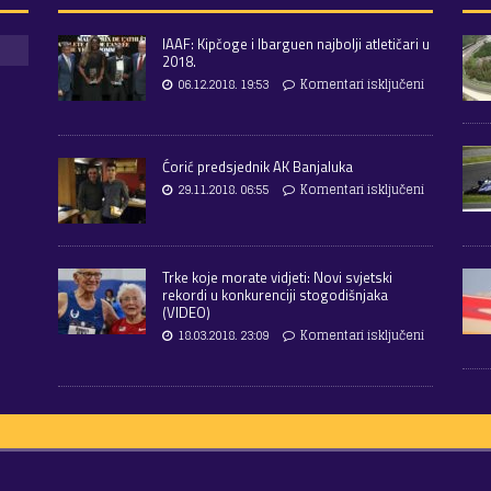
IAAF: Kipčoge i Ibarguen najbolji atletičari u
2018.
06.12.2018. 19:53
Komentari isključeni
Ćorić predsjednik AK Banjaluka
29.11.2018. 06:55
Komentari isključeni
Trke koje morate vidjeti: Novi svjetski
rekordi u konkurenciji stogodišnjaka
(VIDEO)
18.03.2018. 23:09
Komentari isključeni