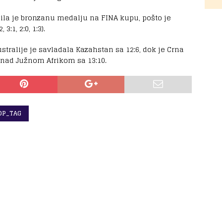
jila je bronzanu medalju na FINA kupu, pošto je
3:1, 2:0, 1:3).
stralije je savladala Kazahstan sa 12:6, dok je Crna
nad Južnom Afrikom sa 13:10.
OP_TAG