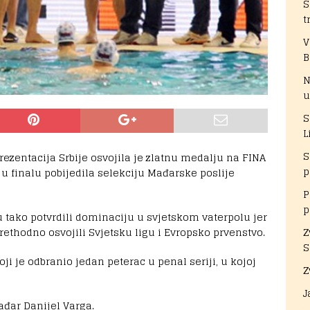
S
t
V
B
N
u
S
L
S
rezentacija Srbije osvojila je zlatnu medalju na FINA
p
u finalu pobijedila selekciju Mađarske poslije
P
p
u tako potvrdili dominaciju u svjetskom vaterpolu jer
prethodno osvojili Svjetsku ligu i Evropsko prvenstvo.
Z
S
i je odbranio jedan peterac u penal seriji, u kojoj
Z
J
ađar Danijel Varga.