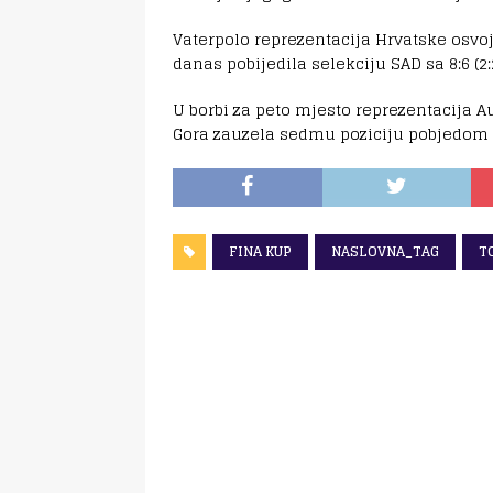
Vaterpolo reprezentacija Hrvatske osvo
danas pobijedila selekciju SAD sa 8:6 (2:2, 
U borbi za peto mjesto reprezentacija Au
Gora zauzela sedmu poziciju pobjedom 
FINA KUP
NASLOVNA_TAG
T