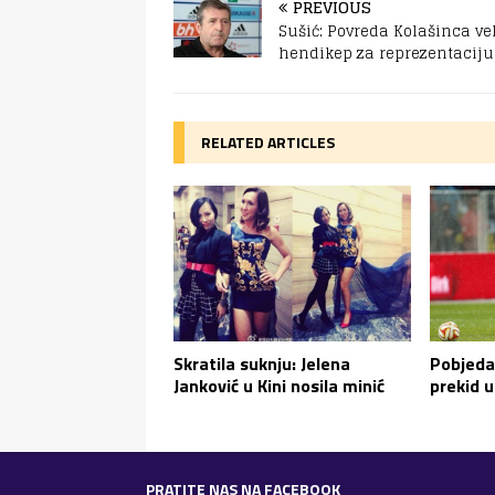
PREVIOUS
Sušić: Povreda Kolašinca vel
hendikep za reprezentaciju
RELATED ARTICLES
Skratila suknju: Jelena
Pobjeda 
Janković u Kini nosila minić
prekid u
PRATITE NAS NA FACEBOOK