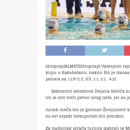
[dropcap]ALMATI[/dropcap] Vaterpolo rep
kupu u Kazahstanu, nakon što je danas 
penala sa 11:9 (1:2, 3:3, 1:1, 2:1 , 4:2).
Izabranici selektora Dejana Savića s
im je ovo treći pehar ovog ljeta, jer su 
Junak meča bio je golman Živojinović koj
su svi srpski vaterpolisti bili precizni.
Za najboljeg igrača turnira izabran je M