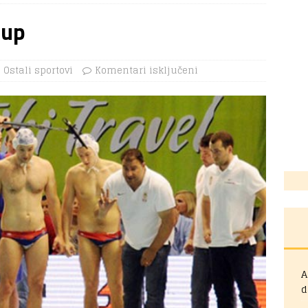
kup
Ostali sportovi
Komentari isključeni
A
d