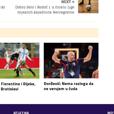
NEXT
iki
Dobro Selo i Rodoč 1 u finalu Lige
mjesnih zajednica Hercegovine
Ðorđević: Nema razloga da
Fiorentine i Rijeke,
ne verujem u čuda
 Bratislavi
ATLETIKA
MO