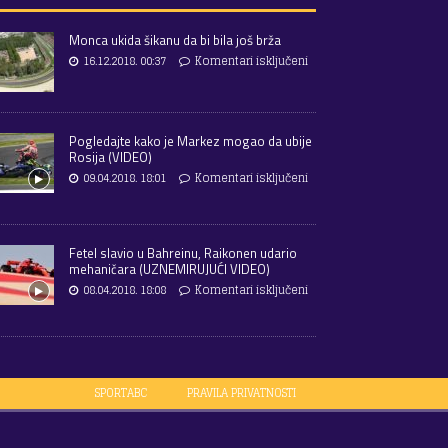
Monca ukida šikanu da bi bila još brža
16.12.2018. 00:37
Komentari isključeni
Pogledajte kako je Markez mogao da ubije
Rosija (VIDEO)
09.04.2018. 18:01
Komentari isključeni
Fetel slavio u Bahreinu, Raikonen udario
mehaničara (UZNEMIRUJUĆI VIDEO)
08.04.2018. 18:08
Komentari isključeni
SPORTABC
PRAVILA PRIVATNOSTI