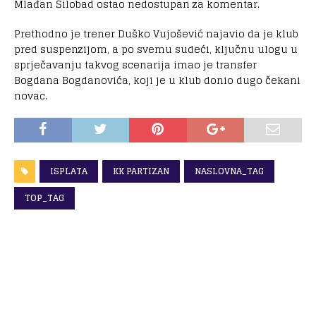
Mlađan Šilobad ostao nedostupan za komentar.
Prethodno je trener Duško Vujošević najavio da je klub
pred suspenzijom, a po svemu sudeći, ključnu ulogu u
sprječavanju takvog scenarija imao je transfer
Bogdana Bogdanovića, koji je u klub donio dugo čekani
novac.
ISPLATA
KK PARTIZAN
NASLOVNA_TAG
TOP_TAG