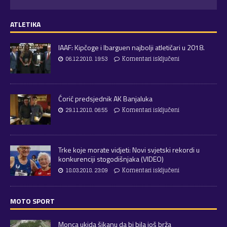
ATLETIKA
IAAF: Kipčoge i Ibarguen najbolji atletičari u 2018.
06.12.2018. 19:53
Komentari isključeni
Ćorić predsjednik AK Banjaluka
29.11.2018. 06:55
Komentari isključeni
Trke koje morate vidjeti: Novi svjetski rekordi u
konkurenciji stogodišnjaka (VIDEO)
18.03.2018. 23:09
Komentari isključeni
MOTO SPORT
Monca ukida šikanu da bi bila još brža