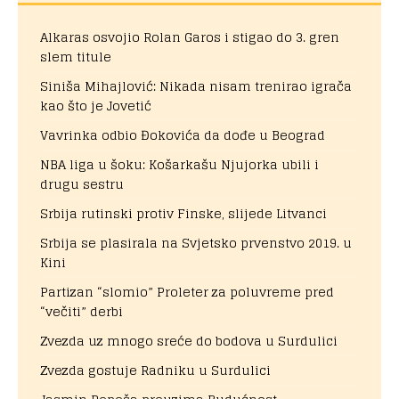
Alkaras osvojio Rolan Garos i stigao do 3. gren
slem titule
Siniša Mihajlović: Nikada nisam trenirao igrača
kao što je Jovetić
Vavrinka odbio Đokovića da dođe u Beograd
NBA liga u šoku: Košarkašu Njujorka ubili i
drugu sestru
Srbija rutinski protiv Finske, slijede Litvanci
Srbija se plasirala na Svjetsko prvenstvo 2019. u
Kini
Partizan “slomio” Proleter za poluvreme pred
“večiti” derbi
Zvezda uz mnogo sreće do bodova u Surdulici
Zvezda gostuje Radniku u Surdulici