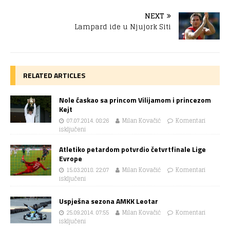
NEXT
Lampard ide u Njujork Siti
RELATED ARTICLES
Nole ćaskao sa princom Vilijamom i princezom
Kejt
07.07.2014. 08:26
Milan Kovačić
Komentari
isključeni
Atletiko petardom potvrdio četvrtfinale Lige
Evrope
15.03.2018. 22:07
Milan Kovačić
Komentari
isključeni
Uspješna sezona AMKK Leotar
25.09.2014. 07:55
Milan Kovačić
Komentari
isključeni