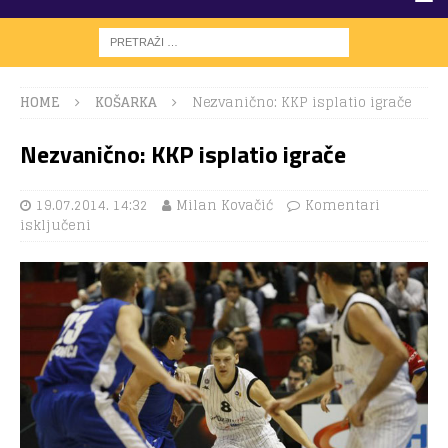
HOME
KOŠARKA
Nezvanično: KKP isplatio igrače
Nezvanično: KKP isplatio igrače
19.07.2014. 14:32
Milan Kovačić
Komentari
isključeni