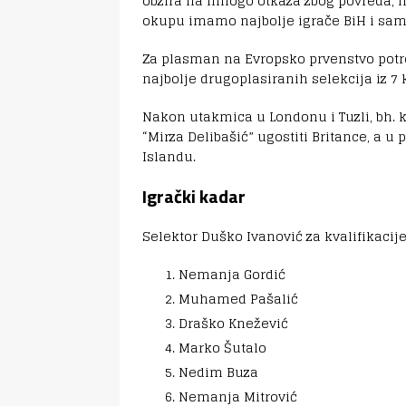
obzira na mnogo otkaza zbog povreda, n
okupu imamo najbolje igrače BiH i sam
Za plasman na Evropsko prvenstvo potreb
najbolje drugoplasiranih selekcija iz 7 
Nakon utakmica u Londonu i Tuzli, bh. k
“Mirza Delibašić” ugostiti Britance, a 
Islandu.
Igrački kadar
Selektor Duško Ivanović za kvalifikacij
Nemanja Gordić
Muhamed Pašalić
Draško Knežević
Marko Šutalo
Nedim Buza
Nemanja Mitrović