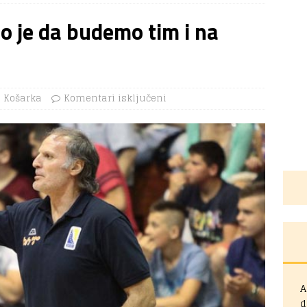
o je da budemo tim i na
Košarka
Komentari isključeni
A
d