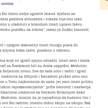
 novine
.
i što ćemo ovdje ugostiti Island. Sjećam se
adala paklena atmosefra i nikada nije bilo lako
ćemo u utakmici s Islandom imati upravo takvu
liku podršku sa tribina”, rekao je Duško Ivanović,
vić i njegovi izabranici imati mnogo posla do
a kojima treba raditi, posebno u odbrani.
 koje su igrači sjajno odradili. Imali smo i dosta
omeč sa Švedskom bili su dosta uspješni. Međutim,
a željenom nivou. Sve do tada smo i radili i igrali
utakmice sa Srbijom i Kanadom pružali smo ono
e u Trstu najkorisnije do sada, jer smo imali priliku
nskim reprezentacijama”, priča Ivanović i nastavlja:
ifikacione utakmice sa Velikom Britanijom kako
i. Međutim, mislim da je najvažnije da budemo tim i
 u ovo što radimo. Imamo dobru ekipu na okupu. Bez