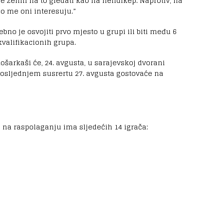
e želim na to gledati kao na hendikep. Naprotiv, na
o me oni interesuju.”
no je osvojiti prvo mjesto u grupi ili biti među 6
kvalifikacionih grupa.
ošarkaši će, 24. avgusta, u sarajevskoj dvorani
u posljednjem susrertu 27. avgusta gostovaće na
e na raspolaganju ima sljedećih 14 igrača: