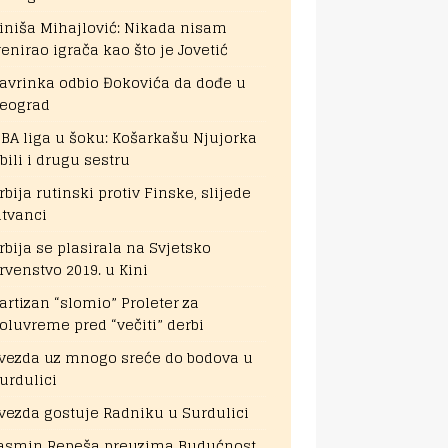
iniša Mihajlović: Nikada nisam
renirao igrača kao što je Jovetić
avrinka odbio Đokovića da dođe u
eograd
BA liga u šoku: Košarkašu Njujorka
bili i drugu sestru
rbija rutinski protiv Finske, slijede
itvanci
rbija se plasirala na Svjetsko
rvenstvo 2019. u Kini
artizan “slomio” Proleter za
oluvreme pred “večiti” derbi
vezda uz mnogo sreće do bodova u
urdulici
vezda gostuje Radniku u Surdulici
asmin Repeša preuzima Budućnost