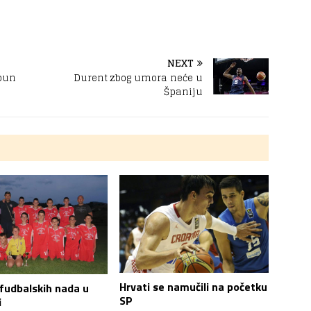
NEXT
 pun
Durent zbog umora neće u
Španiju
Hrvati se namučili na početku
fudbalskih nada u
SP
i