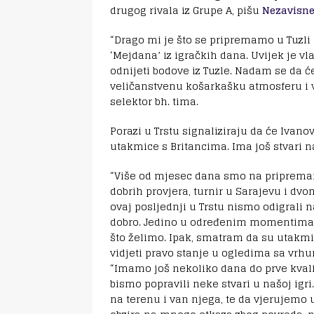
drugog rivala iz Grupe A, pišu
Nezavisne
“Drago mi je što se pripremamo u Tuzli 
‘Mejdana’ iz igračkih dana. Uvijek je vl
odnijeti bodove iz Tuzle. Nadam se da 
veličanstvenu košarkašku atmosferu i ve
selektor bh. tima.
Porazi u Trstu signaliziraju da će Ivano
utakmice s Britancima. Ima još stvari n
“Više od mjesec dana smo na pripremama
dobrih provjera, turnir u Sarajevu i dv
ovaj posljednji u Trstu nismo odigrali n
dobro. Jedino u određenim momentima 
što želimo. Ipak, smatram da su utakmic
vidjeti pravo stanje u ogledima sa vrhu
“Imamo još nekoliko dana do prve kval
bismo popravili neke stvari u našoj igr
na terenu i van njega, te da vjerujemo