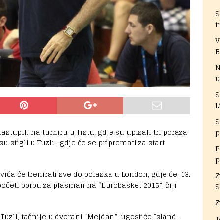
S
t
V
B
N
u
S
L
S
stupili na turniru u Trstu. gdje su upisali tri poraza
p
 su stigli u Tuzlu, gdje će se pripremati za start
P
p
vića će trenirati sve do polaska u London, gdje će, 13.
Z
očeti borbu za plasman na “Eurobasket 2015”, čiji
S
Z
Tuzli, tačnije u dvorani “Mejdan”, ugostiće Island,
J