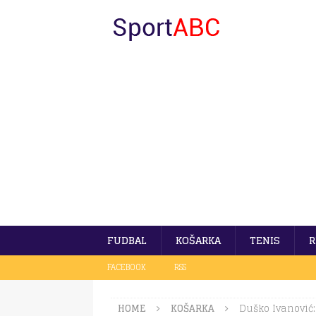
FUDBAL
KOŠARKA
TENIS
R
FACEBOOK
RSS
HOME
KOŠARKA
Duško Ivanović: