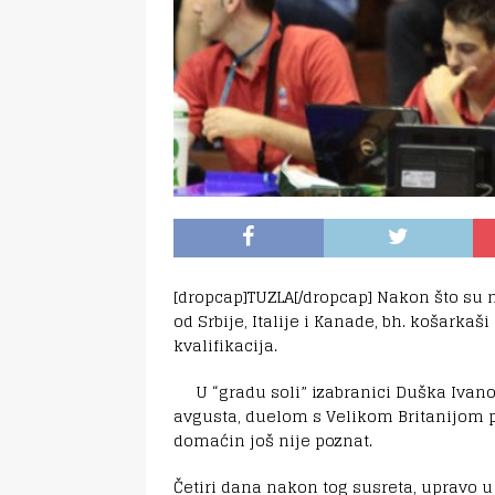
[dropcap]TUZLA[/dropcap] Nakon što su na
od Srbije, Italije i Kanade, bh. košarkaši
kvalifikacija.
U “gradu soli” izabranici Duška Ivano
avgusta, duelom s Velikom Britanijom p
domaćin još nije poznat.
Četiri dana nakon tog susreta, upravo u 