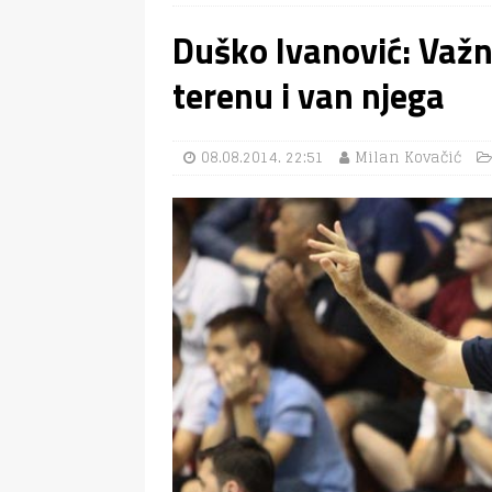
Duško Ivanović: Važn
terenu i van njega
08.08.2014. 22:51
Milan Kovačić