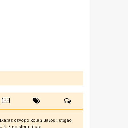
lkaras osvojio Rolan Garos i stigao
o 3. gren slem titule