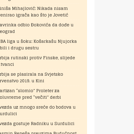
iniša Mihajlović: Nikada nisam
renirao igrača kao što je Jovetić
avrinka odbio Đokovića da dođe u
eograd
BA liga u šoku: Košarkašu Njujorka
bili i drugu sestru
rbija rutinski protiv Finske, slijede
itvanci
rbija se plasirala na Svjetsko
rvenstvo 2019. u Kini
artizan “slomio” Proleter za
oluvreme pred “večiti” derbi
vezda uz mnogo sreće do bodova u
urdulici
vezda gostuje Radniku u Surdulici
asmin Repeša preuzima Budućnost