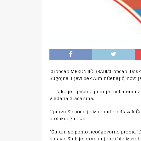
[dropcap]MRKONJIĆ GRAD[/dropcap] Dosko
Bugojna, lijevi bek Almir Ćehajić, novi 
Tako je riješeno pitanje fudbalera na
Vladana Gračanina.
Upravu Slobode je iznenadio odlazak Č
prelaznog roka.
“Ćulum se ponio neodgovorno prema klub
najave. Klub je prema njemu bio izuzet