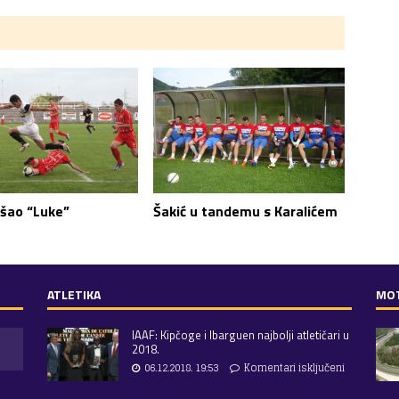
Šakić u tandemu s Karalićem
išao “Luke”
ATLETIKA
MO
IAAF: Kipčoge i Ibarguen najbolji atletičari u
2018.
06.12.2018. 19:53
Komentari isključeni