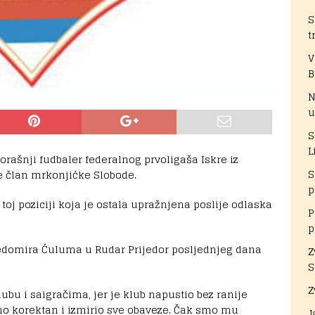
S
t
V
B
N
u
S
L
rašnji fudbaler federalnog prvoligaša Iskre iz
S
je član mrkonjićke Slobode.
p
 toj poziciji koja je ostala upražnjena poslije odlaska
P
p
edomira Ćuluma u Rudar Prijedor posljednjeg dana
Z
S
Z
u i saigračima, jer je klub napustio bez ranije
no korektan i izmirio sve obaveze. Čak smo mu
J