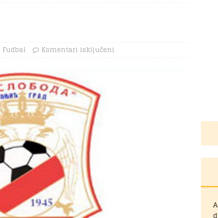
Fudbal
Komentari isključeni
A
d