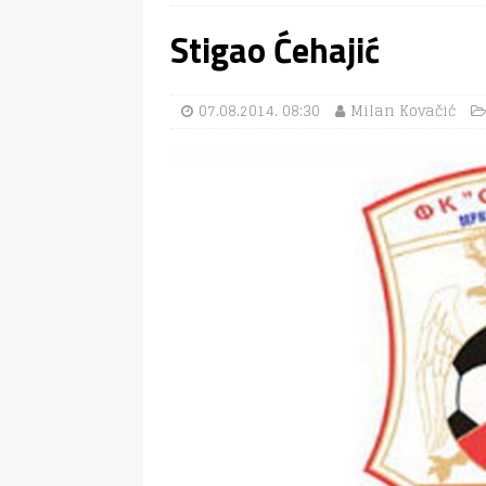
Stigao Ćehajić
07.08.2014. 08:30
Milan Kovačić