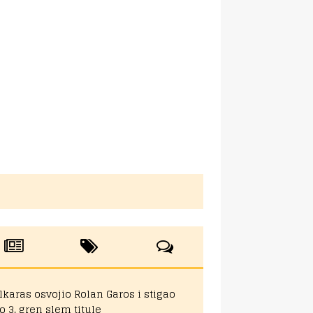
lkaras osvojio Rolan Garos i stigao
o 3. gren slem titule