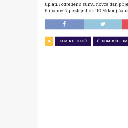
uplatili određenu sumu novca dan prije 
Stipanović, predsjednik UO Mrkonjićana
ALMIR ĆEHAJIĆ
ČEDOMIR ĆULUM