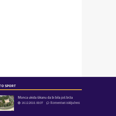
TO SPORT
Monca ukida šikanu da bi bila još brža
16.12.2018. 00:37
Komentari isključeni