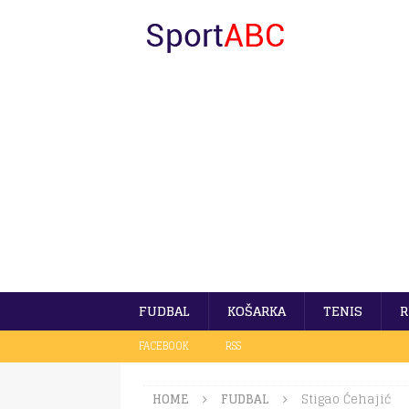
FUDBAL
KOŠARKA
TENIS
R
FACEBOOK
RSS
HOME
FUDBAL
Stigao Ćehajić