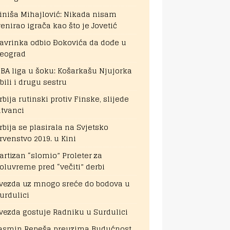
iniša Mihajlović: Nikada nisam
renirao igrača kao što je Jovetić
avrinka odbio Đokovića da dođe u
eograd
BA liga u šoku: Košarkašu Njujorka
bili i drugu sestru
rbija rutinski protiv Finske, slijede
itvanci
rbija se plasirala na Svjetsko
rvenstvo 2019. u Kini
artizan “slomio” Proleter za
oluvreme pred “večiti” derbi
vezda uz mnogo sreće do bodova u
urdulici
vezda gostuje Radniku u Surdulici
asmin Repeša preuzima Budućnost