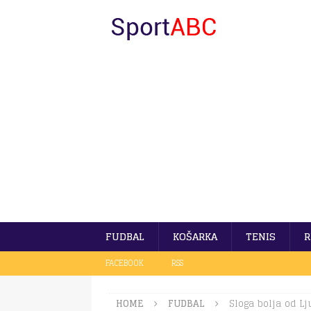
FUDBAL
KOŠARKA
TENIS
R
FACEBOOK
RSS
HOME
FUDBAL
Sloga bolja od Lj