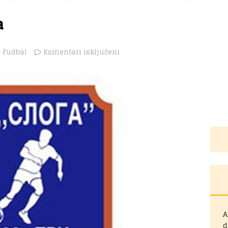
a
Fudbal
Komentari isključeni
A
d