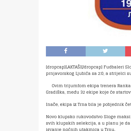
[dropcap]LAKTAŠI[/dropcap] Fudbaleri S
prnjavorskog Ljubića sa 2:0, a strijelci su
Ovim trijumfom ekipa trenera Ranka 
Gradiška, među 32 ekipe koje će starto
Inače, ekipa iz Trna bila je pobjednik č
Novo klupsko rukovodstvo Sloge maksi
svih klupskih selekcija, a u planu je da
igranje noćnih utakmica u Trnu.