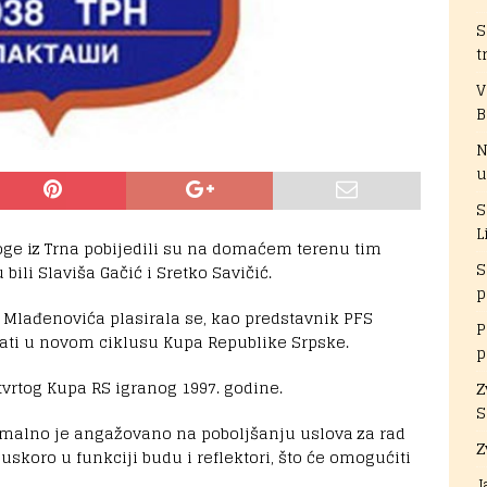
S
t
V
B
N
u
S
L
loge iz Trna pobijedili su na domaćem terenu tim
S
 bili Slaviša Gačić i Sretko Savičić.
p
Mlađenovića plasirala se, kao predstavnik PFS
P
vati u novom ciklusu Kupa Republike Srpske.
p
etvrtog Kupa RS igranog 1997. godine.
Z
S
malno je angažovano na poboljšanju uslova za rad
Z
 uskoro u funkciji budu i reflektori, što će omogućiti
J