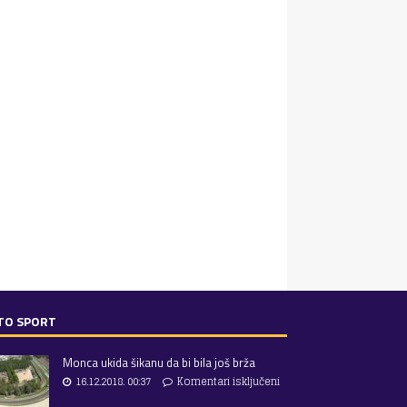
TO SPORT
Monca ukida šikanu da bi bila još brža
16.12.2018. 00:37
Komentari isključeni