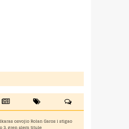
lkaras osvojio Rolan Garos i stigao
o 3. gren slem titule