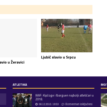
Ljubić slavio u Srpcu
lavio u Žeravici
ATLETIKA
MO
IAAF: Kipčoge i Ibarguen najbolji atletičari u
2018.
06.12.2018. 19:53
Komentari isključeni