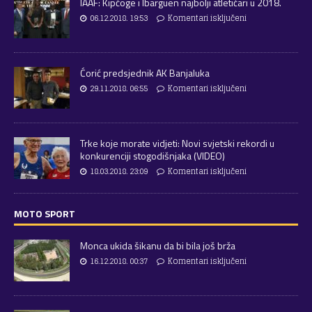
IAAF: Kipčoge i Ibarguen najbolji atletičari u 2018.
06.12.2018. 19:53
Komentari isključeni
Ćorić predsjednik AK Banjaluka
29.11.2018. 06:55
Komentari isključeni
Trke koje morate vidjeti: Novi svjetski rekordi u
konkurenciji stogodišnjaka (VIDEO)
18.03.2018. 23:09
Komentari isključeni
MOTO SPORT
Monca ukida šikanu da bi bila još brža
16.12.2018. 00:37
Komentari isključeni