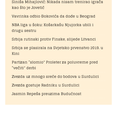
Siniša Mihajlović: Nikada nisam trenirao igrača
kao što je Jovetić
Vavrinka odbio Đokovića da dođe u Beograd
NBA liga u šoku: Košarkašu Njujorka ubili i
drugu sestru
Srbija rutinski protiv Finske, slijede Litvanci
Srbija se plasirala na Svjetsko prvenstvo 2019. u
Kini
Partizan “slomio” Proleter za poluvreme pred
“večiti” derbi
Zvezda uz mnogo sreće do bodova u Surdulici
Zvezda gostuje Radniku u Surdulici
Jasmin Repeša preuzima Budućnost