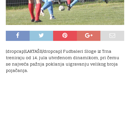
[dropcap]LAKTAŠI[/dropcap] Fudbaleri Sloge iz Trna
treniraju od 14. jula utvrđenom dinamikom, pri čemu
se najveća pažnja poklanja uigravanju velikog broja
pojačanja.