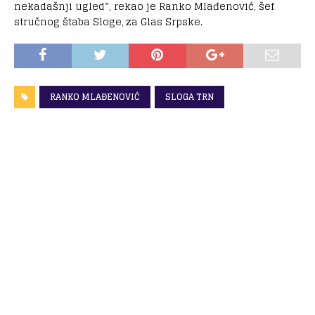
nekadašnji ugled”, rekao je Ranko Mlađenović, šef
stručnog štaba Sloge, za Glas Srpske.
RANKO MLAĐENOVIĆ
SLOGA TRN