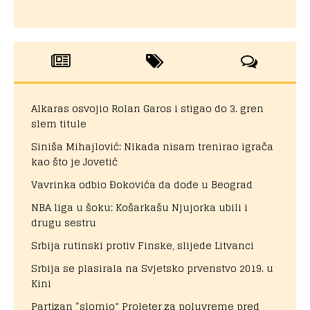
Alkaras osvojio Rolan Garos i stigao do 3. gren
slem titule
Siniša Mihajlović: Nikada nisam trenirao igrača
kao što je Jovetić
Vavrinka odbio Đokovića da dođe u Beograd
NBA liga u šoku: Košarkašu Njujorka ubili i
drugu sestru
Srbija rutinski protiv Finske, slijede Litvanci
Srbija se plasirala na Svjetsko prvenstvo 2019. u
Kini
Partizan “slomio” Proleter za poluvreme pred