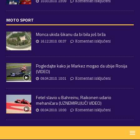
18.03.2018. 23:09
Komentari isključeni
MOTO SPORT
Monca ukida šikanu da bi bila još brža
16.12.2018. 00:37
Komentari isključeni
Pogledajte kako je Markez mogao da ubije Rosija
(VIDEO)
09.04.2018. 18:01
Komentari isključeni
Fetel slavio u Bahreinu, Raikonen udario
mehaničara (UZNEMIRUJUĆI VIDEO)
08.04.2018. 18:08
Komentari isključeni