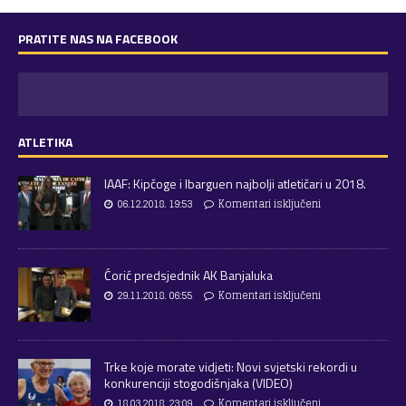
PRATITE NAS NA FACEBOOK
ATLETIKA
IAAF: Kipčoge i Ibarguen najbolji atletičari u 2018.
06.12.2018. 19:53
Komentari isključeni
Ćorić predsjednik AK Banjaluka
29.11.2018. 06:55
Komentari isključeni
Trke koje morate vidjeti: Novi svjetski rekordi u
konkurenciji stogodišnjaka (VIDEO)
18.03.2018. 23:09
Komentari isključeni