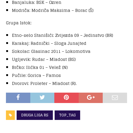
Banjaluka: BSK – Ozren
Modriča: Modriča Maksima – Borac (Š)
Grupa Istok:
Etno-selo Stanišići: Zvijezda 09 – Jedinstvo (BR)
Karakaj: Radnički – Sloga Junajted
Sokolac: Glasinac 2011 – Lokomotiva
Ugljevik: Rudar – Mladost (BS)
Brčko: Ilićka 01 – Velež (N)
Pučile: Gorica – Famos
Dvorovi: Proleter – Mladost (R).
DRUGA LIGA RS
TOP_TAG