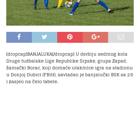
[dropcap]BANJALUKA[/dropcap] U derbiju sedmog kola
Druge fudbalske Lige Republike Srpske, grupa Zapad,
šamački Borac, koji domaće utakmice igra na stadionu
u Donjoj Dubici (FBiH), savladao je banjalučki BSK sa 2:0
i zasjeo na čelo tabele.