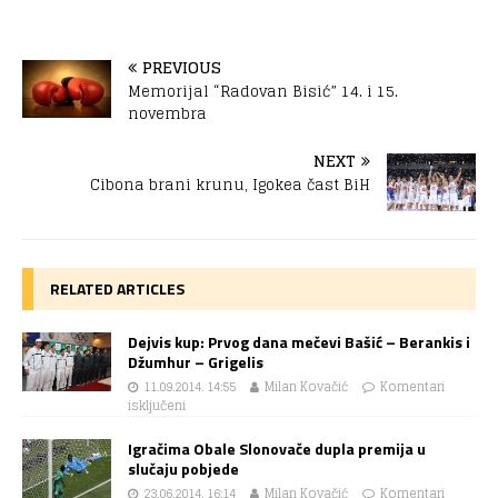
PREVIOUS
Memorijal “Radovan Bisić” 14. i 15.
novembra
NEXT
Cibona brani krunu, Igokea čast BiH
RELATED ARTICLES
Dejvis kup: Prvog dana mečevi Bašić – Berankis i
Džumhur – Grigelis
11.09.2014. 14:55
Milan Kovačić
Komentari
isključeni
Igračima Obale Slonovače dupla premija u
slučaju pobjede
23.06.2014. 16:14
Milan Kovačić
Komentari