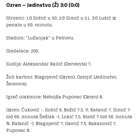
Ozren – Jedinstvo (Ž) 3:0 (0:0)
Strijelci: 1:0 Sofrić u 50, 2:0 Simić u 51, 3:0 Lukić iz
penala u 69. minutu.
Stadion: “Lužanjak” u Petrovu.
Gledalaca: 200.
Sudija: Aleksandar Railić (Derventa) 7.
Žuti kartoni: Blagojević (Ozren), Ostojić (Jedinstvo,
Žeravica).
Igrač utakmice: Nebojša Pupovac (Ozren) 8.
Ozren: Ćuković -, Sofrić 6, Božić 7,5, V. Katanić 7, Simić 7
(od 66. minuta Šešlak -), Lukić 7,5, Ristić 7 (od 56. minuta
N. Katanić -), Blagojević 7, Gavrić 7,5, Rakanović 7,
Pupovac 8.