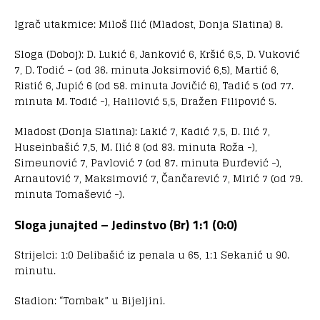
Igrač utakmice: Miloš Ilić (Mladost, Donja Slatina) 8.
Sloga (Doboj): D. Lukić 6, Janković 6, Kršić 6,5, D. Vuković
7, D. Todić – (od 36. minuta Joksimović 6,5), Martić 6,
Ristić 6, Jupić 6 (od 58. minuta Jovičić 6), Tadić 5 (od 77.
minuta M. Todić -), Halilović 5,5, Dražen Filipović 5.
Mladost (Donja Slatina): Lakić 7, Kadić 7,5, D. Ilić 7,
Huseinbašić 7,5, M. Ilić 8 (od 83. minuta Roža -),
Simeunović 7, Pavlović 7 (od 87. minuta Đurđević -),
Arnautović 7, Maksimović 7, Čančarević 7, Mirić 7 (od 79.
minuta Tomašević -).
Sloga junajted – Jedinstvo (Br) 1:1 (0:0)
Strijelci: 1:0 Delibašić iz penala u 65, 1:1 Sekanić u 90.
minutu.
Stadion: “Tombak” u Bijeljini.