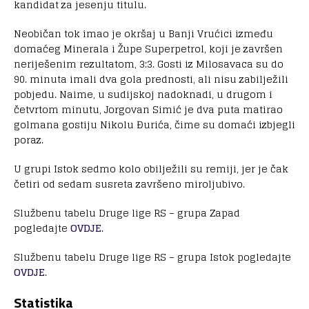
kandidat za jesenju titulu.
Neobičan tok imao je okršaj u Banji Vrućici između
domaćeg Minerala i Župe Superpetrol, koji je završen
neriješenim rezultatom, 3:3. Gosti iz Milosavaca su do
90. minuta imali dva gola prednosti, ali nisu zabilježili
pobjedu. Naime, u sudijskoj nadoknadi, u drugom i
četvrtom minutu, Jorgovan Simić je dva puta matirao
golmana gostiju Nikolu Đurića, čime su domaći izbjegli
poraz.
U grupi Istok sedmo kolo obilježili su remiji, jer je čak
četiri od sedam susreta završeno miroljubivo.
Službenu tabelu Druge lige RS – grupa Zapad
pogledajte
OVDJE
.
Službenu tabelu Druge lige RS – grupa Istok pogledajte
OVDJE
.
Statistika