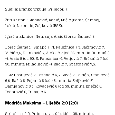
Sudija: Branko Trkulja (Prijedor) 7.
Žuti kartoni: Stanković, Radić, Mićić (Borac, Šamac),
Lekić, Lazendić, Zeljković (BSK).
Igrač utakmice: Nemanja Arsić (Borac, Šamac) 8.
Borac (Šamac): Smajić 7, N. Paležnica 7,5, Jaćimović 7,
Mićić 7,5, Stanković 7, Aleksić 7 (od 86. minuta Dujmušić
-), Arsić 8 (od 90. S. Paležnica -), Veljović 7, Brčkalić 7 (od
90. minuta Miladinović -), Radić 7, Spasojević 7,5.
BSK: Dobrijević 7, Lazendić 6,5, Savić 7, Lekić 7, Stanković
6,5, Rašić 6, Pejanić 6 (od 46. minuta Zeljković 6),
Damjanović 6,5, Kovačević 6 (od 59. minuta Knežić 6),
Todorović 6, Trubajić 6.
Modriča Maksima – Liješće 2:0 (2:0)
Strijelci: 1:0 R. Prljeta u 7, 2:0 Lukić u 38. minutu.