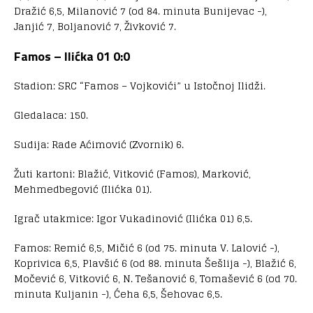
Dražić 6,5, Milanović 7 (od 84. minuta Bunijevac -),
Janjić 7, Boljanović 7, Živković 7.
Famos – Ilićka 01 0:0
Stadion: SRC “Famos – Vojkovići” u Istočnoj Ilidži.
Gledalaca: 150.
Sudija: Rade Aćimović (Zvornik) 6.
Žuti kartoni: Blažić, Vitković (Famos), Marković,
Mehmedbegović (Ilićka 01).
Igrač utakmice: Igor Vukadinović (Ilićka 01) 6,5.
Famos: Remić 6,5, Mičić 6 (od 75. minuta V. Lalović -),
Koprivica 6,5, Plavšić 6 (od 88. minuta Šešlija -), Blažić 6,
Močević 6, Vitković 6, N. Tešanović 6, Tomašević 6 (od 70.
minuta Kuljanin -), Ćeha 6,5, Šehovac 6,5.