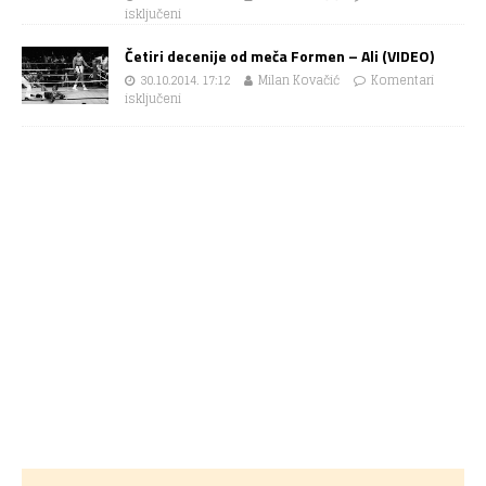
isključeni
Četiri decenije od meča Formen – Ali (VIDEO)
30.10.2014. 17:12
Milan Kovačić
Komentari
isključeni