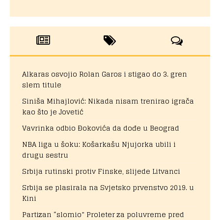
Alkaras osvojio Rolan Garos i stigao do 3. gren
slem titule
Siniša Mihajlović: Nikada nisam trenirao igrača
kao što je Jovetić
Vavrinka odbio Đokovića da dođe u Beograd
NBA liga u šoku: Košarkašu Njujorka ubili i
drugu sestru
Srbija rutinski protiv Finske, slijede Litvanci
Srbija se plasirala na Svjetsko prvenstvo 2019. u
Kini
Partizan “slomio” Proleter za poluvreme pred