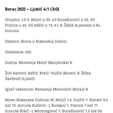
Borac (KD) – Ljubić 4:1 (3:0)
Strijelci: 1:0 V. Reljić u 30, 2:0 Đurašinović u 33, 3:0
Pralica u 45, 4:0 Adžić u 74, 4:1 B. Žižak iz penala u 81.
minutu.
Stadion: Borca u Kozarskoj Dubici.
Gledalaca: 200.
Sudija: Nemanja Malić (Banjaluka) 8.
Žuti kartoni: Adžić, Brkić, Vujčić (Borac), B. Žižak,
Šarčević (Ljubić).
Igrač utakmice: Nemanja Marinović (Borac) 8.
Borac (Kozarska Dubica): M. Reljić 7,5, Vujčić 7, Kondić 6,5
(od 73. minuta Kušmić -), Burazor 7, Pralica 7 (od 77.
minuta Brkić -), Miodragović 7, Đurašinović 7,5 (od 59.