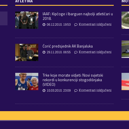
ATLETIKA
MO
IAAF: Kipčoge i Ibarguen najbolji atletičari u
2018.
06.12.2018. 19:53
Komentari isključeni
Ćorić predsjednik AK Banjaluka
29.11.2018. 06:55
Komentari isključeni
Trke koje morate vidjeti: Novi svjetski
rekordi u konkurenciji stogodišnjaka
(VIDEO)
18.03.2018. 23:09
Komentari isključeni