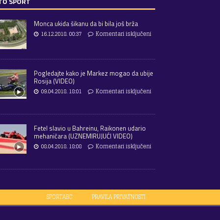
TO SPORT
Monca ukida šikanu da bi bila još brža
16.12.2018. 00:37
Komentari isključeni
Pogledajte kako je Markez mogao da ubije
Rosija (VIDEO)
09.04.2018. 18:01
Komentari isključeni
Fetel slavio u Bahreinu, Raikonen udario
mehaničara (UZNEMIRUJUĆI VIDEO)
08.04.2018. 18:08
Komentari isključeni
SPORTABC
PRAVILA PRIVATNOSTI