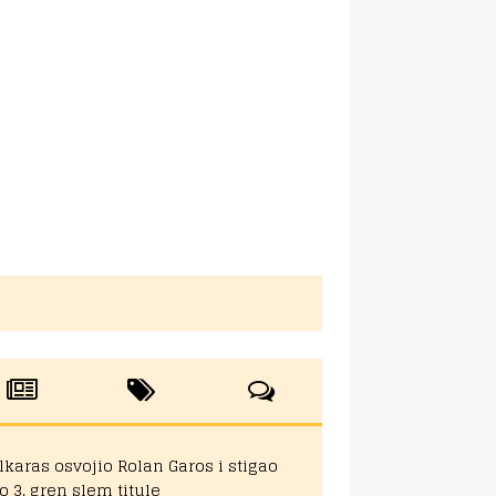
lkaras osvojio Rolan Garos i stigao
o 3. gren slem titule