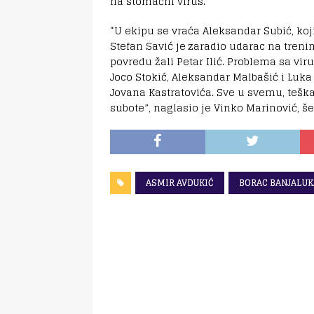
na stomačni virus.
“U ekipu se vraća Aleksandar Subić, koji
Stefan Savić je zaradio udarac na treni
povredu žali Petar Ilić. Problema sa vi
Joco Stokić, Aleksandar Malbašić i Luka 
Jovana Kastratovića. Sve u svemu, teška 
subote”, naglasio je Vinko Marinović, še
ASMIR AVDUKIĆ
BORAC BANJALUK