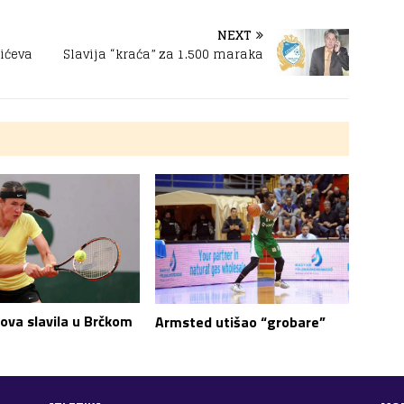
NEXT
kićeva
Slavija “kraća” za 1.500 maraka
ova slavila u Brčkom
Armsted utišao “grobare”