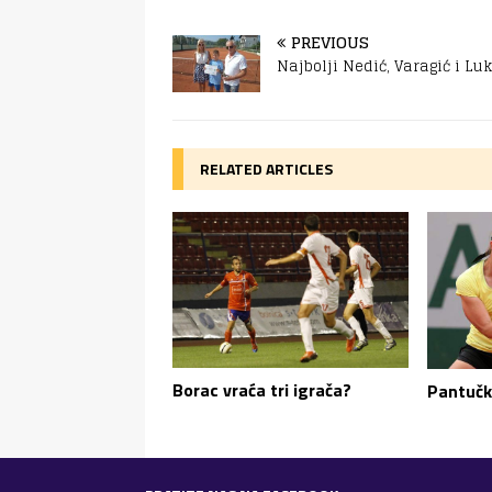
PREVIOUS
Najbolji Nedić, Varagić i Lu
RELATED ARTICLES
Borac vraća tri igrača?
Pantučk