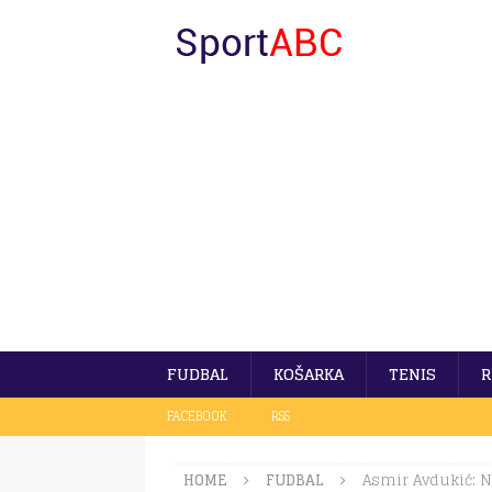
FUDBAL
KOŠARKA
TENIS
R
FACEBOOK
RSS
HOME
FUDBAL
Asmir Avdukić: N