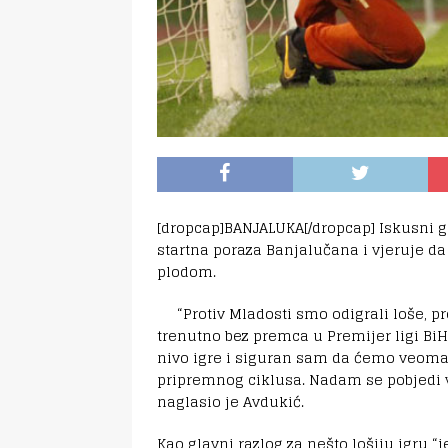
[dropcap]BANJALUKA[/dropcap] Iskusni g
startna poraza Banjalučana i vjeruje d
plodom.
“Protiv Mladosti smo odigrali loše, pro
trenutno bez premca u Premijer ligi Bi
nivo igre i siguran sam da ćemo veoma 
pripremnog ciklusa. Nadam se pobjedi v
naglasio je Avdukić.
Kao glavni razlog za nešto lošiju igru “j