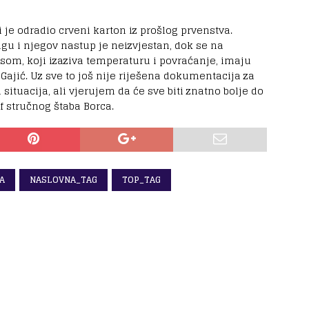
 je odradio crveni karton iz prošlog prvenstva.
ngu i njegov nastup je neizvjestan, dok se na
rusom, koji izaziva temperaturu i povraćanje, imaju
Gajić. Uz sve to još nije riješena dokumentacija za
situacija, ali vjerujem da će sve biti znatno bolje do
f stručnog štaba Borca.
A
NASLOVNA_TAG
TOP_TAG