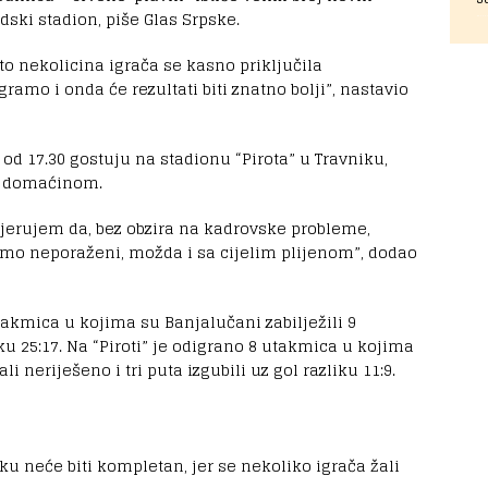
adski stadion, piše Glas Srpske.
o nekolicina igrača se kasno priključila
amo i onda će rezultati biti znatno bolji”, nastavio
d 17.30 gostuju na stadionu “Pirota” u Travniku,
m domaćinom.
 vjerujem da, bez obzira na kadrovske probleme,
mo neporaženi, možda i sa cijelim plijenom”, dodao
takmica u kojima su Banjalučani zabilježili 9
iku 25:17. Na “Piroti” je odigrano 8 utakmica u kojima
ali neriješeno i tri puta izgubili uz gol razliku 11:9.
iku neće biti kompletan, jer se nekoliko igrača žali