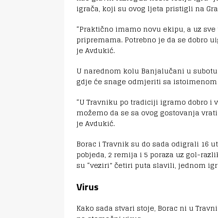
igrača, koji su ovog ljeta pristigli na Gr
“Praktično imamo novu ekipu, a uz sve t
pripremama. Potrebno je da se dobro uigr
je Avdukić.
U narednom kolu Banjalučani u subotu o
gdje će snage odmjeriti sa istoimeno
“U Travniku po tradiciji igramo dobro i
možemo da se sa ovog gostovanja vrati
je Avdukić.
Borac i Travnik su do sada odigrali 16 u
pobjeda, 2 remija i 5 poraza uz gol-razl
su “veziri” četiri puta slavili, jednom igr
Virus
Kako sada stvari stoje, Borac ni u Travn