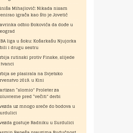
iniša Mihajlović: Nikada nisam
renirao igrača kao što je Jovetić
avrinka odbio Đokovića da dođe u
eograd
BA liga u šoku: Košarkašu Njujorka
bili i drugu sestru
rbija rutinski protiv Finske, slijede
itvanci
rbija se plasirala na Svjetsko
rvenstvo 2019. u Kini
artizan “slomio” Proleter za
oluvreme pred “večiti” derbi
vezda uz mnogo sreće do bodova u
urdulici
vezda gostuje Radniku u Surdulici
asmin Repeša preuzima Budućnost