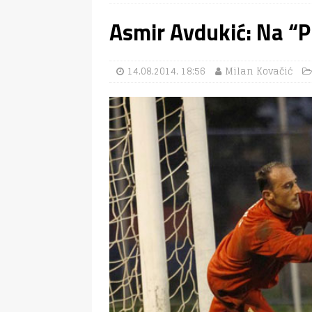
Asmir Avdukić: Na “P
14.08.2014. 18:56
Milan Kovačić