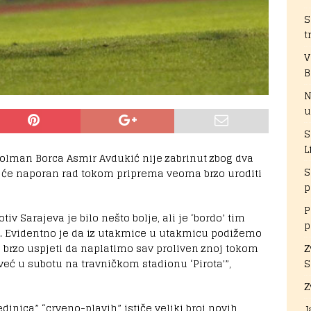
S
t
V
B
N
u
S
L
olman Borca Asmir Avdukić nije zabrinut zbog dva
S
a će naporan rad tokom priprema veoma brzo uroditi
p
P
tiv Sarajeva je bilo nešto bolje, ali je ‘bordo’ tim
p
H. Evidentno je da iz utakmice u utakmicu podižemo
brzo uspjeti da naplatimo sav proliven znoj tokom
Z
eć u subotu na travničkom stadionu ‘Pirota'”,
S
Z
edinica” “crveno-plavih” ističe veliki broj novih
J