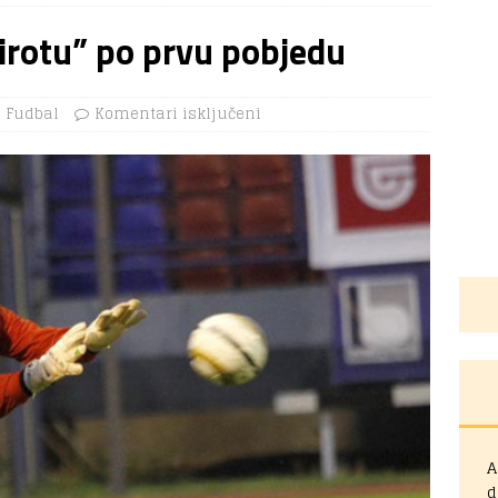
irotu” po prvu pobjedu
Fudbal
Komentari isključeni
A
d