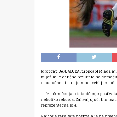
[dropcap]BANJALUKA[/dropcap] Mlada atle
bilježila je odlične rezultate na doma
u budućnosti na nju mora ozbiljno raču
Iz takmičenja u takmičenje postizala 
nekoliko rekorda. Zahvaljujući tim rezul
reprezentacija BiH.
Najbolje rezultate postizala je na prve