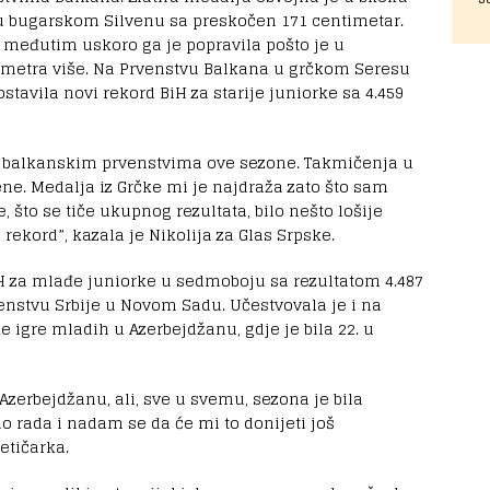
u bugarskom Silvenu sa preskočen 171 centimetar.
d, međutim uskoro ga je popravila pošto je u
imetra više. Na Prvenstvu Balkana u grčkom Seresu
stavila novi rekord BiH za starije juniorke sa 4.459
a balkanskim prvenstvima ove sezone. Takmičenja u
ene. Medalja iz Grčke mi je najdraža zato što sam
, što se tiče ukupnog rezultata, bilo nešto lošije
 rekord”, kazala je Nikolija za Glas Srpske.
iH za mlađe juniorke u sedmoboju sa rezultatom 4.487
venstvu Srbije u Novom Sadu. Učestvovala je i na
 igre mladih u Azerbejdžanu, gdje je bila 22. u
erbejdžanu, ali, sve u svemu, sezona je bila
 rada i nadam se da će mi to donijeti još
etičarka.