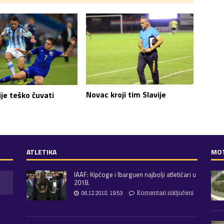
Novac kroji tim Slavije
ije teško čuvati
ATLETIKA
MO
IAAF: Kipčoge i Ibarguen najbolji atletičari u
2018.
06.12.2018. 19:53
Komentari isključeni