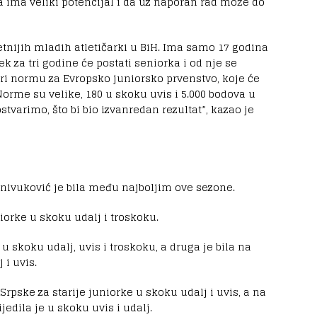
a ima veliki potencijal i da uz naporan rad može do
tnijih mladih atletičarki u BiH. Ima samo 17 godina
ek za tri godine će postati seniorka i od nje se
zbori normu za Evropsko juniorsko prvenstvo, koje će
orme su velike, 180 u skoku uvis i 5.000 bodova u
stvarimo, što bi bio izvanredan rezultat”, kazao je
ivuković je bila među najboljim ove sezone.
iorke u skoku udalj i troskoku.
 u skoku udalj, uvis i troskoku, a druga je bila na
 i uvis.
Srpske za starije juniorke u skoku udalj i uvis, a na
edila je u skoku uvis i udalj.