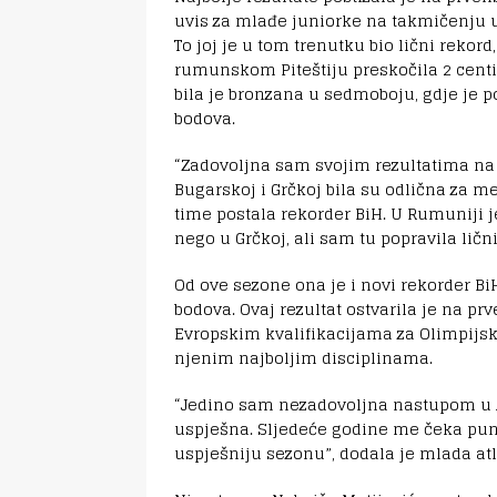
uvis za mlađe juniorke na takmičenju 
To joj je u tom trenutku bio lični rekor
rumunskom Piteštiju preskočila 2 cent
bila je bronzana u sedmoboju, gdje je po
bodova.
“Zadovoljna sam svojim rezultatima n
Bugarskoj i Grčkoj bila su odlična za m
time postala rekorder BiH. U Rumuniji je
nego u Grčkoj, ali sam tu popravila lični
Od ove sezone ona je i novi rekorder B
bodova. Ovaj rezultat ostvarila je na pr
Evropskim kvalifikacijama za Olimpijske
njenim najboljim disciplinama.
“Jedino sam nezadovoljna nastupom u Az
uspješna. Sljedeće godine me čeka puno
uspješniju sezonu”, dodala je mlada atl