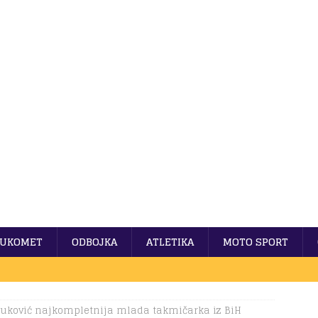
UKOMET
ODBOJKA
ATLETIKA
MOTO SPORT
vuković najkompletnija mlada takmičarka iz BiH