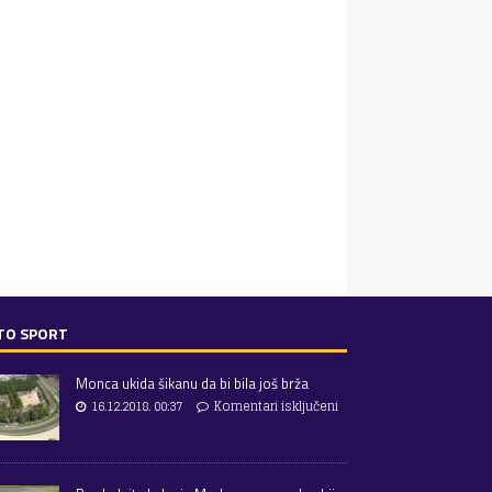
TO SPORT
Monca ukida šikanu da bi bila još brža
16.12.2018. 00:37
Komentari isključeni