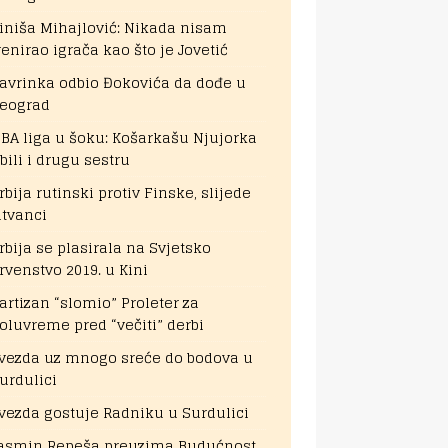
iniša Mihajlović: Nikada nisam
renirao igrača kao što je Jovetić
avrinka odbio Đokovića da dođe u
eograd
BA liga u šoku: Košarkašu Njujorka
bili i drugu sestru
rbija rutinski protiv Finske, slijede
itvanci
rbija se plasirala na Svjetsko
rvenstvo 2019. u Kini
artizan “slomio” Proleter za
oluvreme pred “večiti” derbi
vezda uz mnogo sreće do bodova u
urdulici
vezda gostuje Radniku u Surdulici
asmin Repeša preuzima Budućnost