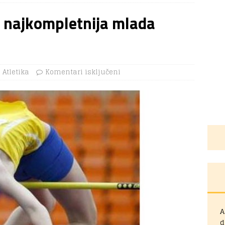
ć najkompletnija mlada
Atletika
Komentari isključeni
A
d