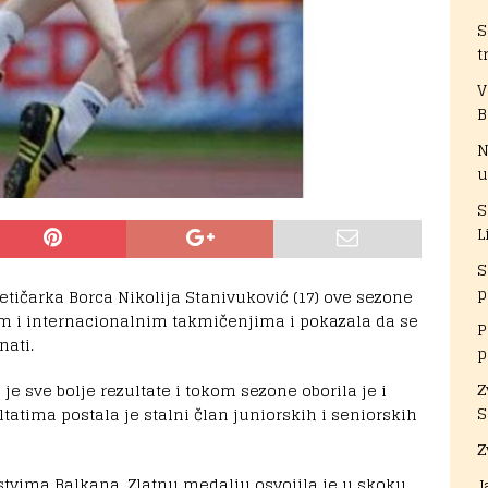
S
t
V
B
N
u
S
L
S
p
tičarka Borca Nikolija Stanivuković (17) ove sezone
ćim i internacionalnim takmičenjima i pokazala da se
P
nati.
p
Z
je sve bolje rezultate i tokom sezone oborila je i
S
tatima postala je stalni član juniorskih i seniorskih
Z
nstvima Balkana. Zlatnu medalju osvojila je u skoku
J