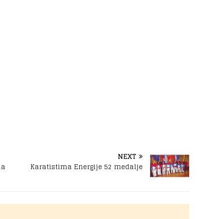
NEXT
la
Karatistima Energije 52 medalje