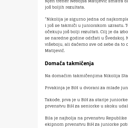
Njen trener Nebojša Matijević smatra d
još boljih rezultata.
“Nikolija je sigurno jedna od najkomple
i još se takmiči u juniorskom uzrastu. T
očekuju još bolji rezultati. Cilj je da i
se naredne godine održati u Švedskoj. N
višeboju, ali daćemo sve od sebe da to o
Matijević.
Domaća takmičenja
Na domaćim takmičenjima Nikolija Stan
Prvakinja je BiH u dvorani za mlađe jun
Takođe, prva je u BiH za starije juniorke
prvenstvu BiH za seniorke u skoku udalj
Bila je najbolja na prvenstvu Republike 
ekipnom prvenstvu BiH za juniorke pobij