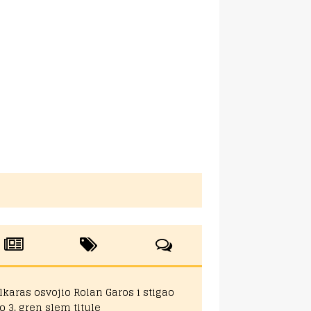
lkaras osvojio Rolan Garos i stigao
o 3. gren slem titule