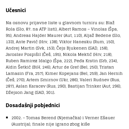
Učesnici
Na osnovu prijavne liste u glavnom turniru su: Blaž
Rola (Slo, 87. na ATP listi), Albert Ramos – Vinolas (Špa,
95), Andreas Hajder Maurer (Aut, 110), Aljaž Bedene (Slo,
133), Ante Pavić (Hrv, 138), Viktor Hanesku (Rum, 150),
Andrej Martin (Svk, 153), Čejs Bjukenen (SAD, 158),
Jaroslav Pospišil (Češ, 195), Nikola Mektić (Hrv, 218),
Ruben Ramirez Idalgo (Špa, 222), Peđa Krstin (Srb, 234),
Aldin Šetkić (BiH, 246), Artur de Gref (Bel, 250), Tristan
Lamasin (Fra, 257), Kimer Kopejans (Bel, 259), Jan Hernih
(Češ, 270), Artem Smirnov (Ukr, 286), Valeri Rudnev (Rus,
287), Aslan Karacev (Rus, 290), Bastijan Trinker (Aut, 296),
Džejson Jang (SAD, 301).
Dosadašnji pobjednici
2002. – Tomas Berend (Njemačka) i Verner Ešauer
(Austrija), finale nije igrano zbog kiše