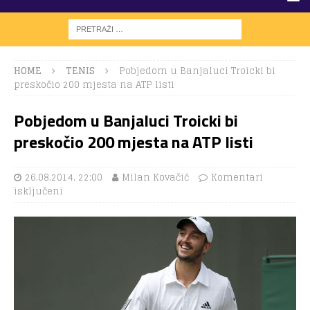
HOME
TENIS
Pobjedom u Banjaluci Troicki bi
preskočio 200 mjesta na ATP listi
Pobjedom u Banjaluci Troicki bi
preskočio 200 mjesta na ATP listi
26.08.2014. 22:00
Milan Kovačić
Komentari
isključeni