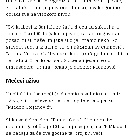
On je istakao da je organizacija turnira veliki posao, ali
Banjalučani imaju provjeren tim koji svake godine
odradi sve na visokom nivou.
“Svi klubovi iz Banjaluke šalju djecu da sakupljaju
loptice. Oko 100 dječaka i djevojčica radi odgovoran
posao, tu su naše linijske sudije. Imamo nekoliko
glavnih sudija iz Italije, tu je naš Srđan Svjetlanović i
Tamara Vrhovec iz Hrvatske, koja će 13. godinu suditi u
Banjaluci. Ona dolazi sa US opena i jedan je od
ambasadora turnira”, rekao je direktor Radaković.
Mečevi uživo
Ljubitelji tenisa moći će da prate rezultate sa turnira
uživo, ali i mečeve sa centralnog terena u parku
“Mladen Stojanović”.
Slika sa čelendžera “Banjaluka 2013” putem live
streaminga otišla je 101 zemlju svijeta, a u TK Mladost
se nadaju da će ove godine taj broj biti veći.