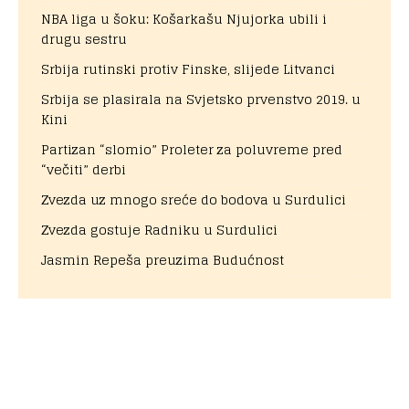
NBA liga u šoku: Košarkašu Njujorka ubili i
drugu sestru
Srbija rutinski protiv Finske, slijede Litvanci
Srbija se plasirala na Svjetsko prvenstvo 2019. u
Kini
Partizan “slomio” Proleter za poluvreme pred
“večiti” derbi
Zvezda uz mnogo sreće do bodova u Surdulici
Zvezda gostuje Radniku u Surdulici
Jasmin Repeša preuzima Budućnost