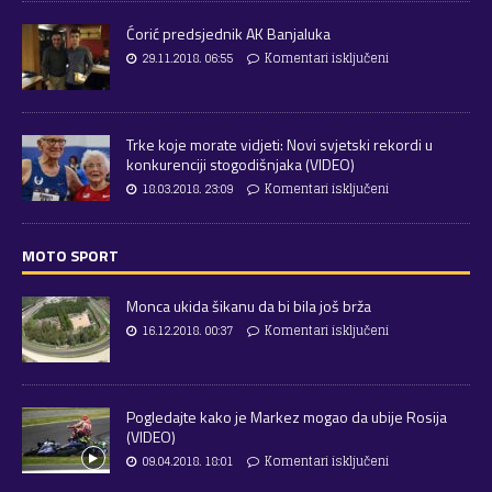
Ćorić predsjednik AK Banjaluka
29.11.2018. 06:55
Komentari isključeni
Trke koje morate vidjeti: Novi svjetski rekordi u
konkurenciji stogodišnjaka (VIDEO)
18.03.2018. 23:09
Komentari isključeni
MOTO SPORT
Monca ukida šikanu da bi bila još brža
16.12.2018. 00:37
Komentari isključeni
Pogledajte kako je Markez mogao da ubije Rosija
(VIDEO)
09.04.2018. 18:01
Komentari isključeni