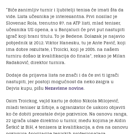
“Biće zanimljiv turnir i ljubitelji tenisa će imati šta da
vide. Lista učesnika je interesantna. Prvi nosilac je
Slovenac Rola, trenutno 87. na ATP listi, mlad teniser,
učesnika US opena, a u Banjaluci će prvi put nastupiti
igrač koji brani titulu. To je Bedene. Dolazak je najavio
pobjednik iz 2012. Viktor Hanesku, tu je Ante Pavić, koji
ima dobre rezultate, i Troicki, koji je 2005. na našem
turniru došao iz kvalifikacija do finala”, rekao je Milan
Radaković, direktor turnira.
Dodaje da prijavna lista ne znači i da će svi ti igrači
nastupiti, jer postoji mogućnost da neko zaigra u
Dejvis kupu, pišu
Nezavisne novine
.
Osim Troickog, vajld kartu je dobio Nikola Milojević,
mladi teniser iz Srbije, a ogranizator će uskoro objaviti
ko će dobiti preostale dvije pozivnice. Na osnovu ranga,
22 igrača ulaze direktno u turnir, među kojima je Aldin
Šetkić iz BiH, 4 tenisera iz kvalifikacija, a dva na osnovu
pozivnica Asocijacije teniskih profesionalaca.