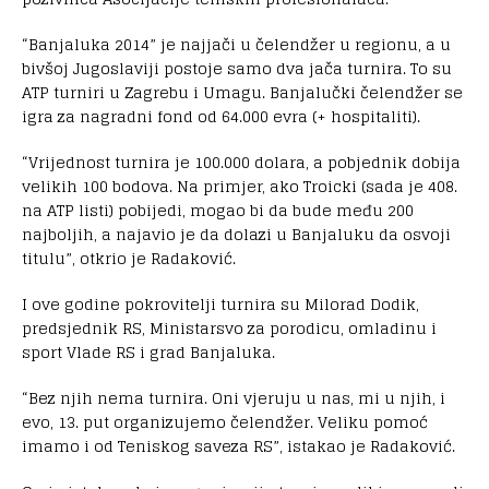
“Banjaluka 2014” je najjači u čelendžer u regionu, a u
bivšoj Jugoslaviji postoje samo dva jača turnira. To su
ATP turniri u Zagrebu i Umagu. Banjalučki čelendžer se
igra za nagradni fond od 64.000 evra (+ hospitaliti).
“Vrijednost turnira je 100.000 dolara, a pobjednik dobija
velikih 100 bodova. Na primjer, ako Troicki (sada je 408.
na ATP listi) pobijedi, mogao bi da bude među 200
najboljih, a najavio je da dolazi u Banjaluku da osvoji
titulu”, otkrio je Radaković.
I ove godine pokrovitelji turnira su Milorad Dodik,
predsjednik RS, Ministarsvo za porodicu, omladinu i
sport Vlade RS i grad Banjaluka.
“Bez njih nema turnira. Oni vjeruju u nas, mi u njih, i
evo, 13. put organizujemo čelendžer. Veliku pomoć
imamo i od Teniskog saveza RS”, istakao je Radaković.