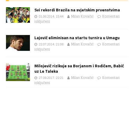
Svi rekordi Brazila na svjetskim prvenstvima
01.06.2014. 15:44
Milan Kovačić
Komentari
isključeni
Lajović eliminisan na startu turnira u Umagu
22.07.2014. 21:06
Milan Kovačić
Komentari
isključeni
Milojević rizikuje sa Borjanom i Rodićem, Babić
uz Le Taleka
27.09.2017. 22:21
Milan Kovačić
Komentari
isključeni