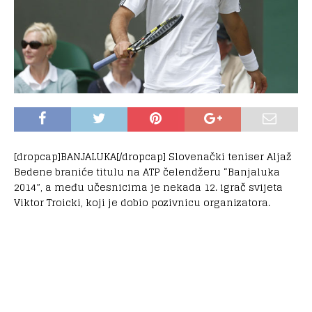
[dropcap]BANJALUKA[/dropcap] Slovenački teniser Aljaž
Bedene braniće titulu na ATP čelendžeru “Banjaluka
2014”, a među učesnicima je nekada 12. igrač svijeta
Viktor Troicki, koji je dobio pozivnicu organizatora.