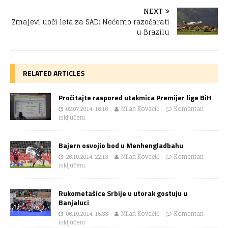
NEXT
Zmajevi uoči leta za SAD: Nećemo razočarati
u Brazilu
RELATED ARTICLES
Pročitajte raspored utakmica Premijer lige BiH
02.07.2014. 16:16
Milan Kovačić
Komentari
isključeni
Bajern osvojio bod u Menhengladbahu
26.10.2014. 22:13
Milan Kovačić
Komentari
isključeni
Rukometašice Srbije u utorak gostuju u
Banjaluci
06.10.2014. 15:33
Milan Kovačić
Komentari
isključeni