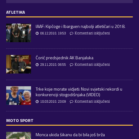
ATLETIKA
IAAF: Kipčoge i Ibarguen najbolji atletičari u 2018.
06.12.2018. 19:53
Komentari isključeni
Ćorić predsjednik AK Banjaluka
29.11.2018. 06:55
Komentari isključeni
Trke koje morate vidjeti: Novi svjetski rekordi u
konkurenciji stogodišnjaka (VIDEO)
18.03.2018. 23:09
Komentari isključeni
MOTO SPORT
Monca ukida šikanu da bi bila još brža