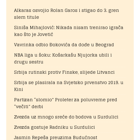
Alkaras osvojio Rolan Garos i stigao do 3. gren
slem titule
Siniša Mihajlović: Nikada nisam trenirao igrača
kao što je Jovetić
Vavrinka odbio Đokovića da dođe u Beograd
NBA liga u šoku: Košarkašu Njujorka ubili i
drugu sestru
Srbija rutinski protiv Finske, slijede Litvanci
Srbija se plasirala na Svjetsko prvenstvo 2019. u
Kini
Partizan “slomio” Proleter za poluvreme pred
“večiti” derbi
Zvezda uz mnogo sreće do bodova u Surdulici
Zvezda gostuje Radniku u Surdulici
Jasmin Repeša preuzima Budućnost