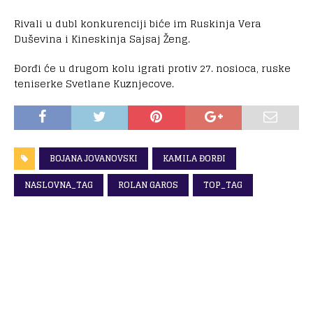
Rivali u dubl konkurenciji biće im Ruskinja Vera
Duševina i Kineskinja Sajsaj Ženg.
Đorđi će u drugom kolu igrati protiv 27. nosioca, ruske
teniserke Svetlane Kuznjecove.
BOJANA JOVANOVSKI
KAMILA ĐORĐI
NASLOVNA_TAG
ROLAN GAROS
TOP_TAG