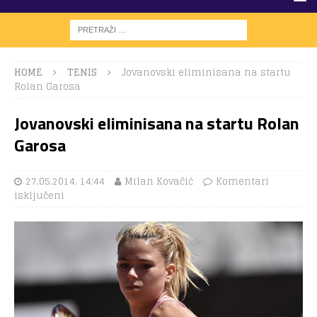
HOME
TENIS
Jovanovski eliminisana na startu
Rolan Garosa
Jovanovski eliminisana na startu Rolan
Garosa
27.05.2014. 14:44
Milan Kovačić
Komentari
isključeni