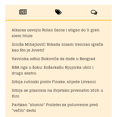
Alkaras osvojio Rolan Garos i stigao do 3. gren
slem titule
Siniša Mihajlović: Nikada nisam trenirao igrača
kao što je Jovetić
Vavrinka odbio Đokovića da dođe u Beograd
NBA liga u šoku: Košarkašu Njujorka ubili i
drugu sestru
Srbija rutinski protiv Finske, slijede Litvanci
Srbija se plasirala na Svjetsko prvenstvo 2019. u
Kini
Partizan “slomio” Proleter za poluvreme pred
“večiti” derbi