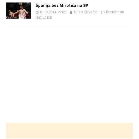
Španija bez Mirotića na SP
01.07.2014. 22:02
Milan Kovačić
Komentari
isključeni