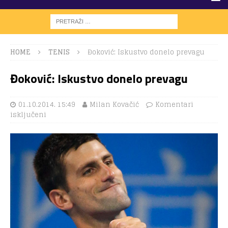
HOME
TENIS
Đoković: Iskustvo donelo prevagu
Đoković: Iskustvo donelo prevagu
01.10.2014. 15:49
Milan Kovačić
Komentari
isključeni