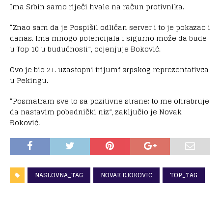
Ima Srbin samo riječi hvale na račun protivnika.
“Znao sam da je Pospišil odličan server i to je pokazao i
danas. Ima mnogo potencijala i sigurno može da bude
u Top 10 u budućnosti”, ocjenjuje Đoković.
Ovo je bio 21. uzastopni trijumf srpskog reprezentativca
u Pekingu.
“Posmatram sve to sa pozitivne strane; to me ohrabruje
da nastavim pobednički niz”, zaključio je Novak
Đoković.
NASLOVNA_TAG
NOVAK DJOKOVIC
TOP_TAG