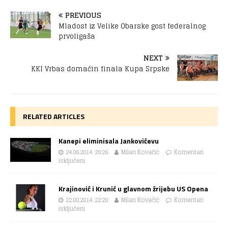
PREVIOUS
Mladost iz Velike Obarske gost federalnog
prvoligaša
NEXT
KKI Vrbas domaćin finala Kupa Srpske
RELATED ARTICLES
Kanepi eliminisala Jankovićevu
24.06.2014. 20:26
Milan Kovačić
Komentari
isključeni
Krajinović i Krunić u glavnom žrijebu US Opena
22.08.2014. 22:20
Milan Kovačić
Komentari
isključeni