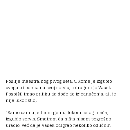
Poslije maestralnog prvog seta, u kome je izgubio
svega tri poena na svoj servis, u drugom je Vasek
Pospišil imao priliku da dođe do izjednačenja, ali je
nije iskoristio,.
“Samo sam u jednom gemu, tokom celog meča,
izgubio servis. Smatram da ništa nisam pogrešno
uradio, već da je Vasek odigrao nekoliko odličnih