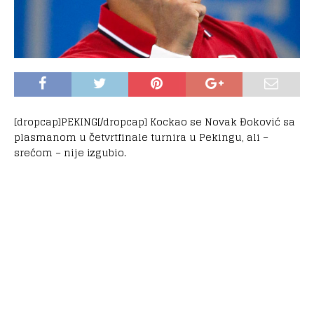
[dropcap]PEKING[/dropcap] Kockao se Novak Đoković sa
plasmanom u četvrtfinale turnira u Pekingu, ali –
srećom – nije izgubio.