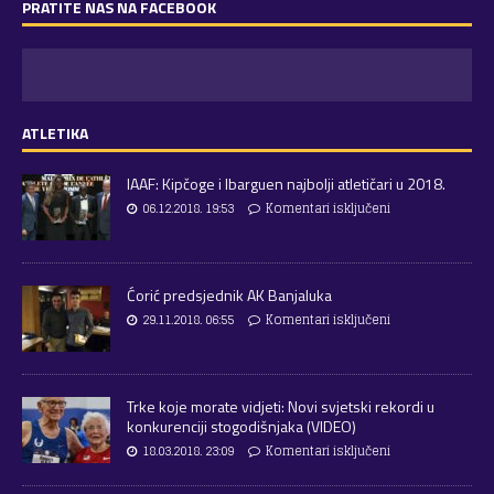
PRATITE NAS NA FACEBOOK
ATLETIKA
IAAF: Kipčoge i Ibarguen najbolji atletičari u 2018.
06.12.2018. 19:53
Komentari isključeni
Ćorić predsjednik AK Banjaluka
29.11.2018. 06:55
Komentari isključeni
Trke koje morate vidjeti: Novi svjetski rekordi u
konkurenciji stogodišnjaka (VIDEO)
18.03.2018. 23:09
Komentari isključeni