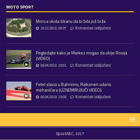
MOTO SPORT
Monca ukida šikanu da bi bila još brža
16.12.2018. 00:37
Komentari isključeni
Pogledajte kako je Markez mogao da ubije Rosija
(VIDEO)
09.04.2018. 18:01
Komentari isključeni
Fetel slavio u Bahreinu, Raikonen udario
mehaničara (UZNEMIRUJUĆI VIDEO)
08.04.2018. 18:08
Komentari isključeni
SportABC, 2017