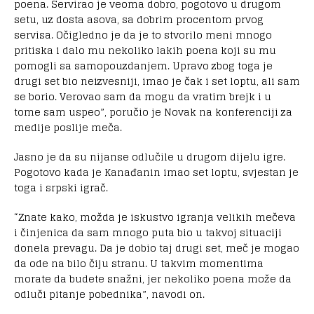
poena. Servirao je veoma dobro, pogotovo u drugom
setu, uz dosta asova, sa dobrim procentom prvog
servisa. Očigledno je da je to stvorilo meni mnogo
pritiska i dalo mu nekoliko lakih poena koji su mu
pomogli sa samopouzdanjem. Upravo zbog toga je
drugi set bio neizvesniji, imao je čak i set loptu, ali sam
se borio. Verovao sam da mogu da vratim brejk i u
tome sam uspeo”, poručio je Novak na konferenciji za
medije poslije meča.
Jasno je da su nijanse odlučile u drugom dijelu igre.
Pogotovo kada je Kanađanin imao set loptu, svjestan je
toga i srpski igrač.
“Znate kako, možda je iskustvo igranja velikih mečeva
i činjenica da sam mnogo puta bio u takvoj situaciji
donela prevagu. Da je dobio taj drugi set, meč je mogao
da ode na bilo čiju stranu. U takvim momentima
morate da budete snažni, jer nekoliko poena može da
odluči pitanje pobednika”, navodi on.