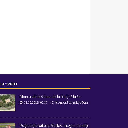
TO SPORT
Monca ukida šikanu da bi bila još brža
16.12.2018. 00:37
Komentari isključeni
Pogledajte kako je Markez mogao da ubije