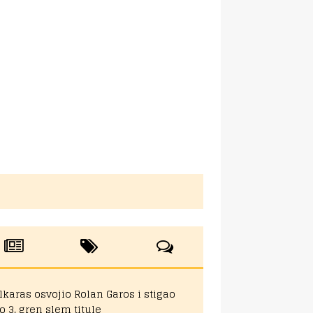
lkaras osvojio Rolan Garos i stigao
o 3. gren slem titule