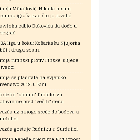
iniša Mihajlović: Nikada nisam
renirao igrača kao što je Jovetić
avrinka odbio Đokovića da dođe u
eograd
BA liga u šoku: Košarkašu Njujorka
bili i drugu sestru
rbija rutinski protiv Finske, slijede
itvanci
rbija se plasirala na Svjetsko
rvenstvo 2019. u Kini
artizan “slomio” Proleter za
oluvreme pred “večiti” derbi
vezda uz mnogo sreće do bodova u
urdulici
vezda gostuje Radniku u Surdulici
asmin Repeša preuzima Budućnost