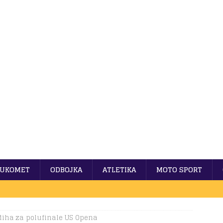
UKOMET
ODBOJKA
ATLETIKA
MOTO SPORT
rdiha za polufinale US Opena