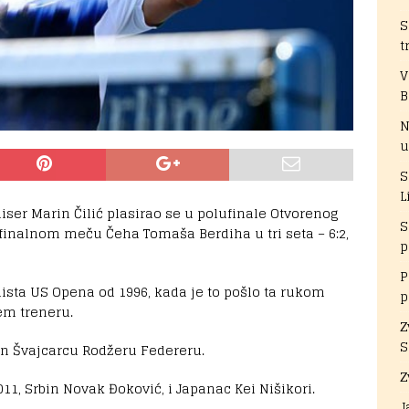
S
t
V
B
N
u
S
L
iser Marin Čilić plasirao se u polufinale Otvorenog
S
tfinalnom meču Čeha Tomaša Berdiha u tri seta – 6:2,
p
P
alista US Opena od 1996, kada je to pošlo ta rukom
p
em treneru.
Z
S
dan Švajcarcu Rodžeru Federeru.
Z
11, Srbin Novak Đoković, i Japanac Kei Nišikori.
J