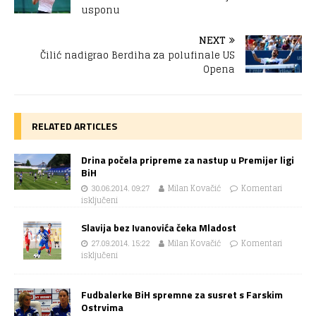
usponu
NEXT
Čilić nadigrao Berdiha za polufinale US
Opena
RELATED ARTICLES
Drina počela pripreme za nastup u Premijer ligi
BiH
30.06.2014. 09:27
Milan Kovačić
Komentari
isključeni
Slavija bez Ivanovića čeka Mladost
27.09.2014. 15:22
Milan Kovačić
Komentari
isključeni
Fudbalerke BiH spremne za susret s Farskim
Ostrvima