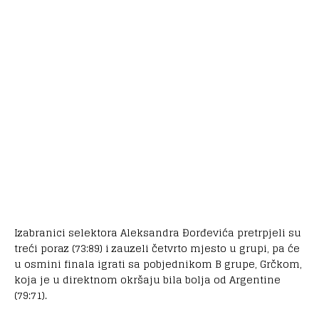
Izabranici selektora Aleksandra Đorđevića pretrpjeli su
treći poraz (73:89) i zauzeli četvrto mjesto u grupi, pa će
u osmini finala igrati sa pobjednikom B grupe, Grčkom,
koja je u direktnom okršaju bila bolja od Argentine
(79:71).