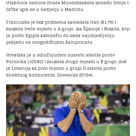
Utakmica osmine finala Mundobasketa između Srbije i
Grčke igra se u nedjelju u Madridu.
Francuska je bez problema savladala Iran (81:76) i
zauzela treće mjesto u A grupi, iza Španije i Brazila, koji
je protiv Egipta zabilježio do sada najubjedljiviju
pobjedu na ovogodišnjem šampionatu.
Hrvatska je u odlučujućem susretu slavila protiv
Portorika (103:82) i zauzela drugo mjesto u B grupi, dok
je Litvanija za prvo mjesto u grupi D slavila protiv
direktnog konkurenta, Slovenije (67:64).