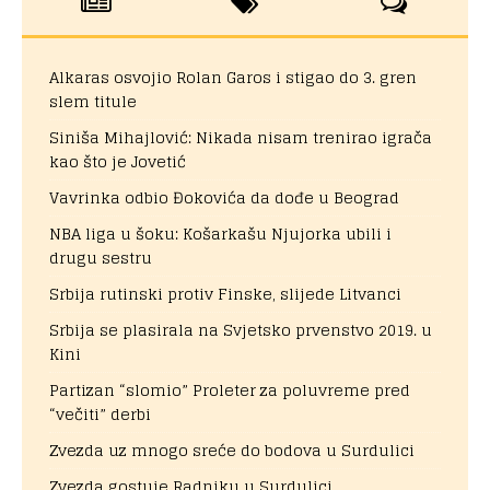
Alkaras osvojio Rolan Garos i stigao do 3. gren
slem titule
Siniša Mihajlović: Nikada nisam trenirao igrača
kao što je Jovetić
Vavrinka odbio Đokovića da dođe u Beograd
NBA liga u šoku: Košarkašu Njujorka ubili i
drugu sestru
Srbija rutinski protiv Finske, slijede Litvanci
Srbija se plasirala na Svjetsko prvenstvo 2019. u
Kini
Partizan “slomio” Proleter za poluvreme pred
“večiti” derbi
Zvezda uz mnogo sreće do bodova u Surdulici
Zvezda gostuje Radniku u Surdulici