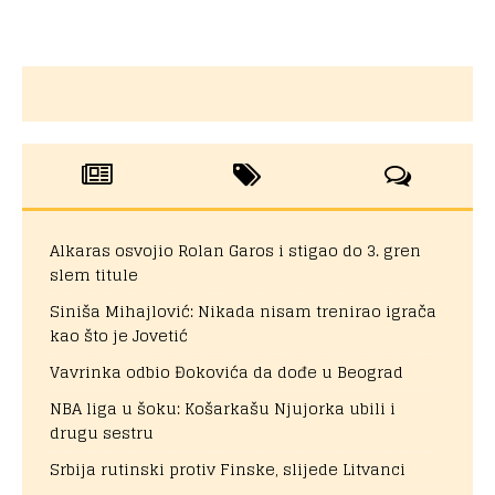
Alkaras osvojio Rolan Garos i stigao do 3. gren
slem titule
Siniša Mihajlović: Nikada nisam trenirao igrača
kao što je Jovetić
Vavrinka odbio Đokovića da dođe u Beograd
NBA liga u šoku: Košarkašu Njujorka ubili i
drugu sestru
Srbija rutinski protiv Finske, slijede Litvanci