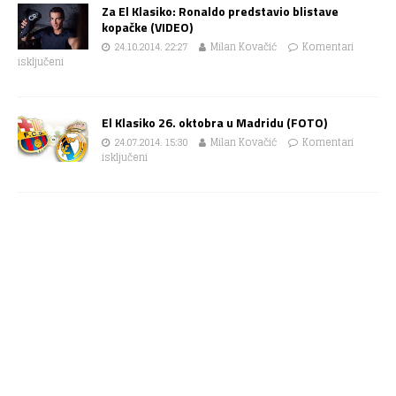
Za El Klasiko: Ronaldo predstavio blistave
kopačke (VIDEO)
24.10.2014. 22:27
Milan Kovačić
Komentari
isključeni
El Klasiko 26. oktobra u Madridu (FOTO)
24.07.2014. 15:30
Milan Kovačić
Komentari
isključeni