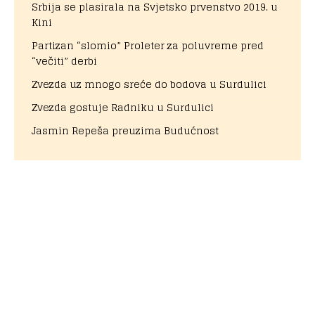
Srbija se plasirala na Svjetsko prvenstvo 2019. u
Kini
Partizan “slomio” Proleter za poluvreme pred
“večiti” derbi
Zvezda uz mnogo sreće do bodova u Surdulici
Zvezda gostuje Radniku u Surdulici
Jasmin Repeša preuzima Budućnost