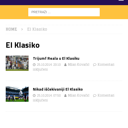
HOME
El Klasiko
El Klasiko
Trijumf Reala u El Klasiku
25.10.2014. 20:10
Milan Kovačić
Komentari
isključeni
Nikad iščekivaniji El Klasiko
25.10.2014. 07:58
Milan Kovačić
Komentari
isključeni