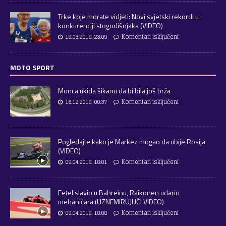
Trke koje morate vidjeti: Novi svjetski rekordi u
konkurenciji stogodišnjaka (VIDEO)
18.03.2018. 23:09
Komentari isključeni
MOTO SPORT
Monca ukida šikanu da bi bila još brža
16.12.2018. 00:37
Komentari isključeni
Pogledajte kako je Markez mogao da ubije Rosija
(VIDEO)
09.04.2018. 18:01
Komentari isključeni
Fetel slavio u Bahreinu, Raikonen udario
mehaničara (UZNEMIRUJUĆI VIDEO)
08.04.2018. 18:08
Komentari isključeni