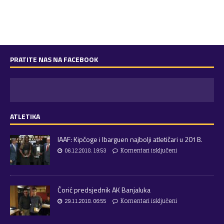
PRATITE NAS NA FACEBOOK
ATLETIKA
IAAF: Kipčoge i Ibarguen najbolji atletičari u 2018.
06.12.2018. 19:53
Komentari isključeni
Ćorić predsjednik AK Banjaluka
29.11.2018. 06:55
Komentari isključeni