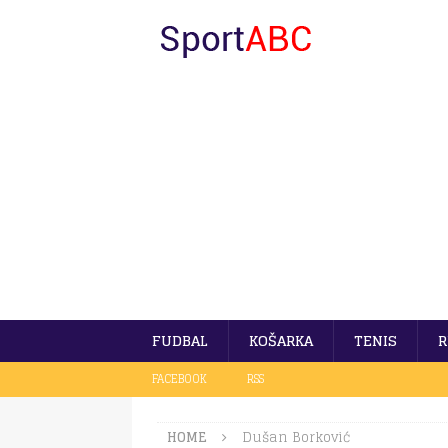
FUDBAL
KOŠARKA
TENIS
R
FACEBOOK
RSS
HOME
Dušan Borković