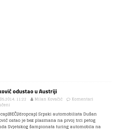
ović odustao u Austriji
05.2014. 11:22
Milan Kovačić
Komentari
učeni
pcap]BEČ[/dropcap] Srpski automobilista Dušan
ović ostao je bez plasmana na prvoj trci petog
nda Svjetskog šampionata turing automobila na