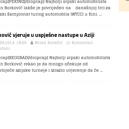
pcap]PEKING[/dropcap] Najbolji srpski automobilista
n Borković lakše je povrijeđen na današnjoj trci za
tski šampionat turing automobila (WTCC) u Kini,
…
ović vjeruje u uspješne nastupe u Aziji
09.2014. 18:09
Milan Kovačić
Komentari
učeni
pcap]BEOGRAD[/dropcap] Najbolji srpski automobilista
n Borković rekao je da mnogo očekuje od
stojeće azijske turneje i izrazio uvjerenje da će
…