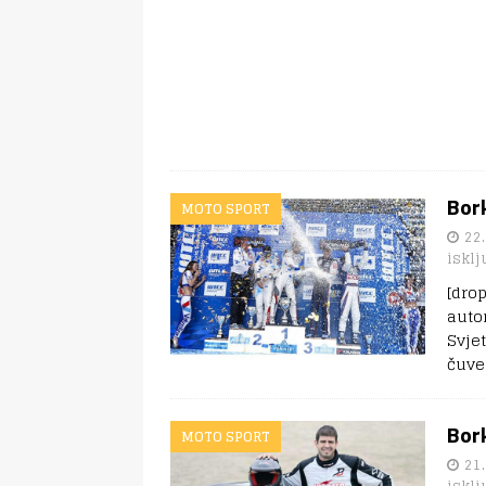
Bork
MOTO SPORT
22.
isklj
[dro
auto
Svje
čuve
Bork
MOTO SPORT
21.