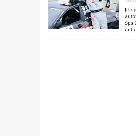
isklj
[dro
auto
Spa 
auto