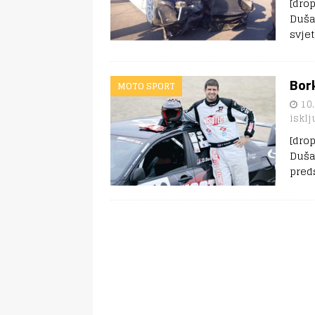
[dro
Duša
svje
Bork
MOTO SPORT
10.
isklj
[dro
Duša
pred