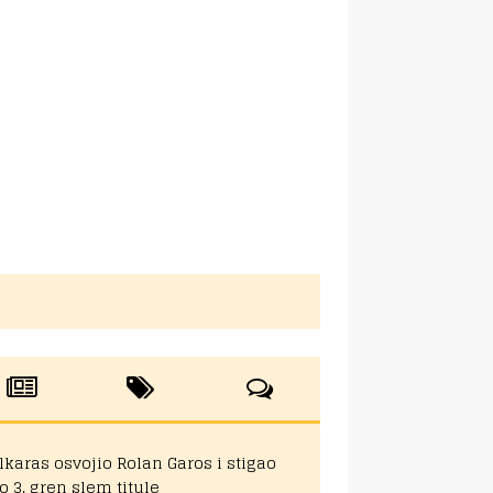
lkaras osvojio Rolan Garos i stigao
o 3. gren slem titule