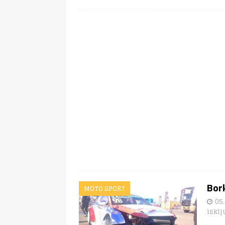
Bork
MOTO SPORT
05.
isklj