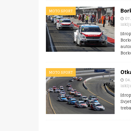
Bork
MOTO SPORT
07.
isklj
[dro
Bork
auto
Bork
Otk
MOTO SPORT
04.
isklj
[dro
Svje
treb