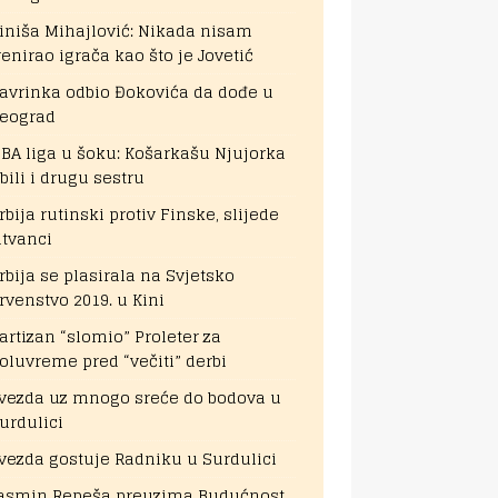
iniša Mihajlović: Nikada nisam
renirao igrača kao što je Jovetić
avrinka odbio Đokovića da dođe u
eograd
BA liga u šoku: Košarkašu Njujorka
bili i drugu sestru
rbija rutinski protiv Finske, slijede
itvanci
rbija se plasirala na Svjetsko
rvenstvo 2019. u Kini
artizan “slomio” Proleter za
oluvreme pred “večiti” derbi
vezda uz mnogo sreće do bodova u
urdulici
vezda gostuje Radniku u Surdulici
asmin Repeša preuzima Budućnost