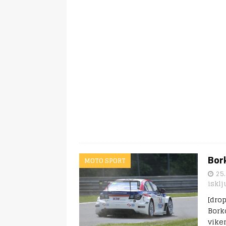
Bork
MOTO SPORT
25.
isklj
[dro
Bork
vike