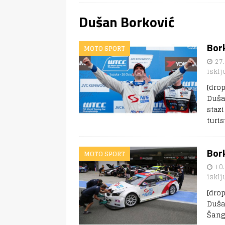
Dušan Borković
Bork
MOTO SPORT
27.
isklj
[dro
Duša
staz
turi
Bor
MOTO SPORT
10.
isklj
[dro
Duša
Šang