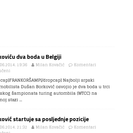
oviću dva boda u Belgiji
06.2014. 19:36
Milan Kovačić
Komentari
učeni
pcap]FRANKORŠAMP[/dropcap] Najbolji srpski
mobilista Dušan Borković osvojio je dva boda u trci
tskog šampionata turing autombila (WTCC) na
noj stazi
…
ović startuje sa posljednje pozicije
06.2014. 21:32
Milan Kovačić
Komentari