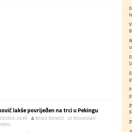
S
t
V
B
N
u
S
L
S
p
P
p
Z
ović lakše povrijeđen na trci u Pekingu
S
10.2014. 22:49
Milan Kovačić
Komentari
Z
učeni
J