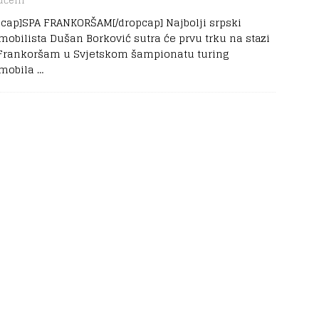
učeni
pcap]SPA FRANKORŠAM[/dropcap] Najbolji srpski
mobilista Dušan Borković sutra će prvu trku na stazi
Frankoršam u Svjetskom šampionatu turing
mobila
…