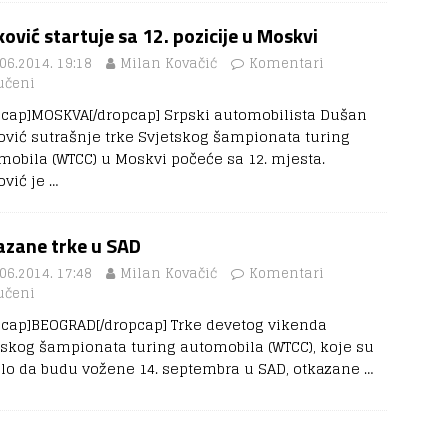
ović startuje sa 12. pozicije u Moskvi
06.2014. 19:18
Milan Kovačić
Komentari
učeni
pcap]MOSKVA[/dropcap] Srpski automobilista Dušan
ović sutrašnje trke Svjetskog šampionata turing
mobila (WTCC) u Moskvi počeće sa 12. mjesta.
ović je
…
azane trke u SAD
06.2014. 17:48
Milan Kovačić
Komentari
učeni
pcap]BEOGRAD[/dropcap] Trke devetog vikenda
tskog šampionata turing automobila (WTCC), koje su
alo da budu vožene 14. septembra u SAD, otkazane
…