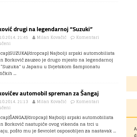
ović drugi na legendarnoj “Suzuki”
10.2014. 21:45
Milan Kovačić
Komentari
učeni
pcap]SUZUKA[/dropcap] Najbolji srpski automobilista
n Borković zauzeo je drugo mjesto na legendarnoj
i “Suzuka” u Japanu u Svjetskom šampionatu
stičkih
…
kovićev automobil spreman za Šangaj
10.2014. 21:13
Milan Kovačić
Komentari
učeni
pcap]ŠANGAJ[/dropcap] Najbolji srpski automobilista
n Borković nastupiće ovog vikenda na trci u
A
aju, pošto mu je ševrolet osposobljen za nastavak
…
d