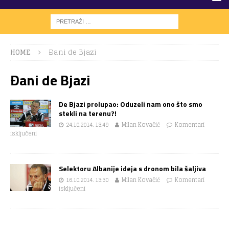
HOME
Ðani de Bjazi
Ðani de Bjazi
De Bjazi prolupao: Oduzeli nam ono što smo
stekli na terenu?!
24.10.2014. 13:49
Milan Kovačić
Komentari
isključeni
Selektoru Albanije ideja s dronom bila šaljiva
16.10.2014. 13:30
Milan Kovačić
Komentari
isključeni