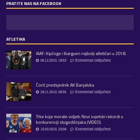
PRATITE NAS NA FACEBOOK
ATLETIKA
IAAF: Kipčoge i Ibarguen najbolji atletičari u 2018.
06.12.2018. 19:53
Komentari isključeni
Ćorić predsjednik AK Banjaluka
29.11.2018. 06:55
Komentari isključeni
Trke koje morate vidjeti: Novi svjetski rekordi u
konkurenciji stogodišnjaka (VIDEO)
18.03.2018. 23:09
Komentari isključeni