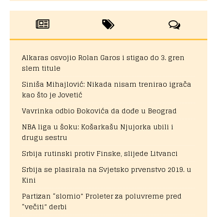
Alkaras osvojio Rolan Garos i stigao do 3. gren
slem titule
Siniša Mihajlović: Nikada nisam trenirao igrača
kao što je Jovetić
Vavrinka odbio Đokovića da dođe u Beograd
NBA liga u šoku: Košarkašu Njujorka ubili i
drugu sestru
Srbija rutinski protiv Finske, slijede Litvanci
Srbija se plasirala na Svjetsko prvenstvo 2019. u
Kini
Partizan “slomio” Proleter za poluvreme pred
“večiti” derbi