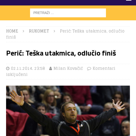
HOME
RUKOMET
Perić: Teška utakmica, odlučio
finiš
Perić: Teška utakmica, odlučio finiš
02.11.2014. 23:58
Milan Kovačić
Komentari
isključeni