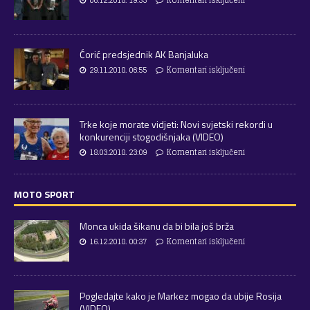
06.12.2018. 19:53
Komentari isključeni
Ćorić predsjednik AK Banjaluka
29.11.2018. 06:55
Komentari isključeni
Trke koje morate vidjeti: Novi svjetski rekordi u
konkurenciji stogodišnjaka (VIDEO)
18.03.2018. 23:09
Komentari isključeni
MOTO SPORT
Monca ukida šikanu da bi bila još brža
16.12.2018. 00:37
Komentari isključeni
Pogledajte kako je Markez mogao da ubije Rosija
(VIDEO)