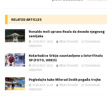
RELATED ARTICLES
Ronaldo moli upravu Reala da dovede njegovog
zemljaka
14.03.2017. 19:01
Milan Kovačić
Komentari
isključeni
Košarkašice Srbije zaustavljene u četvrtfinalu
SP (FOTO, VIDEO)
03.10.2014. 23:12
Milan Kovačić
Komentari
isključeni
Pogledajte kako Milorad Dodik pogađa trojke
31.05.2014. 21:54
Milan Kovačić
Komentari
isključeni