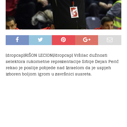
[dropcap]RIŠON LECION[/dropcap] Vršilac dužnosti
selektora rukometne reprezentacije Srbije Dejan Perić
rekao je poslije pobjede nad Izraelom da je uspjeh
izboren boljom igrom u završnici susreta.