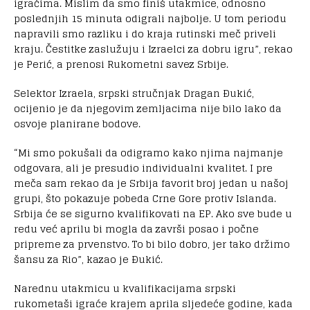
igračima. Mislim da smo finiš utakmice, odnosno
poslednjih 15 minuta odigrali najbolje. U tom periodu
napravili smo razliku i do kraja rutinski meč priveli
kraju. Čestitke zaslužuju i Izraelci za dobru igru”, rekao
je Perić, a prenosi Rukometni savez Srbije.
Selektor Izraela, srpski stručnjak Dragan Ðukić,
ocijenio je da njegovim zemljacima nije bilo lako da
osvoje planirane bodove.
“Mi smo pokušali da odigramo kako njima najmanje
odgovara, ali je presudio individualni kvalitet. I pre
meča sam rekao da je Srbija favorit broj jedan u našoj
grupi, što pokazuje pobeda Crne Gore protiv Islanda.
Srbija će se sigurno kvalifikovati na EP. Ako sve bude u
redu već aprilu bi mogla da završi posao i počne
pripreme za prvenstvo. To bi bilo dobro, jer tako držimo
šansu za Rio”, kazao je Ðukić.
Narednu utakmicu u kvalifikacijama srpski
rukometaši igraće krajem aprila sljedeće godine, kada