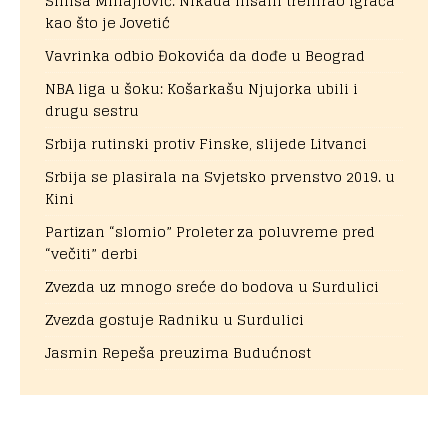
Siniša Mihajlović: Nikada nisam trenirao igrača
kao što je Jovetić
Vavrinka odbio Đokovića da dođe u Beograd
NBA liga u šoku: Košarkašu Njujorka ubili i
drugu sestru
Srbija rutinski protiv Finske, slijede Litvanci
Srbija se plasirala na Svjetsko prvenstvo 2019. u
Kini
Partizan “slomio” Proleter za poluvreme pred
“večiti” derbi
Zvezda uz mnogo sreće do bodova u Surdulici
Zvezda gostuje Radniku u Surdulici
Jasmin Repeša preuzima Budućnost