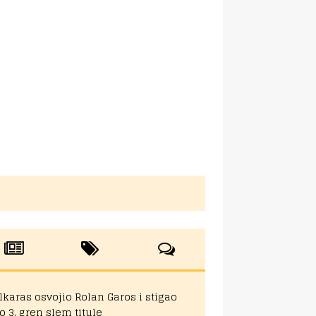
lkaras osvojio Rolan Garos i stigao
o 3. gren slem titule