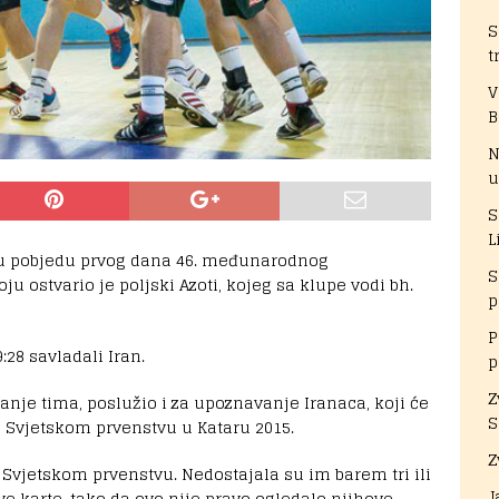
S
t
V
B
N
u
S
L
iju pobjedu prvog dana 46. međunarodnog
S
 ostvario je poljski Azoti, kojeg sa klupe vodi bh.
p
P
28 savladali Iran.
p
Z
anje tima, poslužio i za upoznavanje Iranaca, koji će
S
na Svjetskom prvenstvu u Kataru 2015.
Z
na Svjetskom prvenstvu. Nedostajala su im barem tri ili
J
sve karte, tako da ovo nije pravo ogledalo njihove