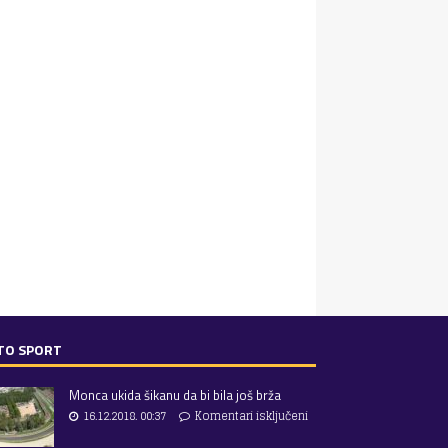
TO SPORT
Monca ukida šikanu da bi bila još brža
16.12.2018. 00:37
Komentari isključeni