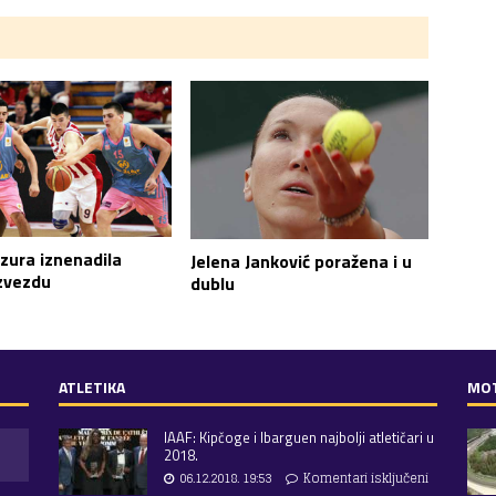
zura iznenadila
Jelena Janković poražena i u
zvezdu
dublu
ATLETIKA
MO
IAAF: Kipčoge i Ibarguen najbolji atletičari u
2018.
06.12.2018. 19:53
Komentari isključeni