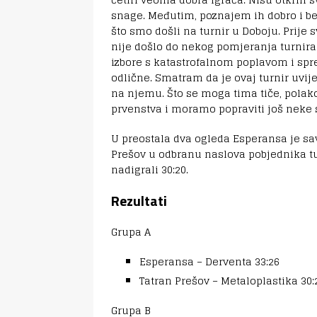
snage. Međutim, poznajem ih dobro i b
što smo došli na turnir u Doboju. Prije 
nije došlo do nekog pomjeranja turnira i
izbore s katastrofalnom poplavom i spr
odlične. Smatram da je ovaj turnir uvije
na njemu. Što se moga tima tiče, pola
prvenstva i moramo popraviti još neke st
U preostala dva ogleda Esperansa je sav
Prešov u odbranu naslova pobjednika tur
nadigrali 30:20.
Rezultati
Grupa A
Esperansa – Derventa 33:26
Tatran Prešov – Metaloplastika 30:
Grupa B