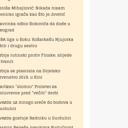
iniša Mihajlović: Nikada nisam
renirao igrača kao što je Jovetić
avrinka odbio Đokovića da dođe u
eograd
BA liga u šoku: Košarkašu Njujorka
bili i drugu sestru
rbija rutinski protiv Finske, slijede
itvanci
rbija se plasirala na Svjetsko
rvenstvo 2019. u Kini
artizan “slomio” Proleter za
oluvreme pred “večiti” derbi
vezda uz mnogo sreće do bodova u
urdulici
vezda gostuje Radniku u Surdulici
asmin Repeša preuzima Budućnost