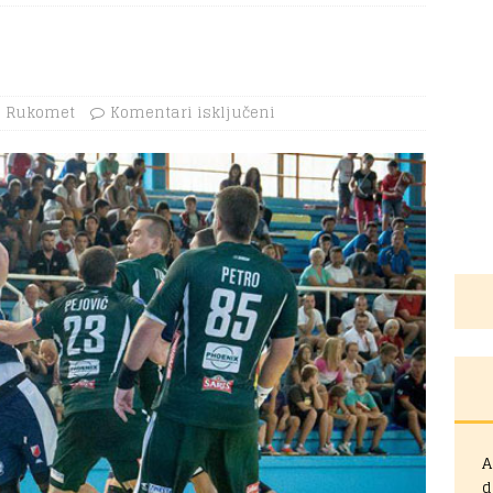
Rukomet
Komentari isključeni
A
d