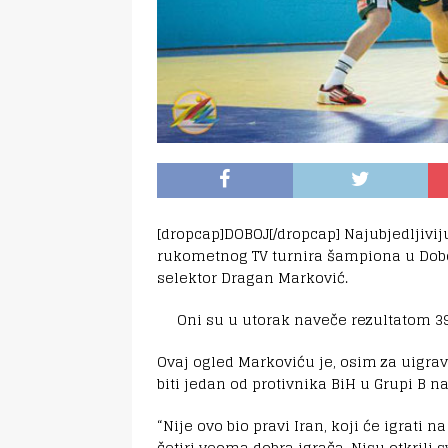
[dropcap]DOBOJ[/dropcap] Najubjedljiv
rukometnog TV turnira šampiona u Doboju
selektor Dragan Marković.
Oni su u utorak naveče rezultatom 39:
Ovaj ogled Markoviću je, osim za uigrav
biti jedan od protivnika BiH u Grupi B 
“Nije ovo bio pravi Iran, koji će igrati 
četiri veoma dobra igrača. Nisu otkrili 