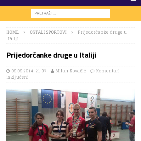
HOME
OSTALI SPORTOVI
Prijedorčanke druge u
Italiji
Prijedorčanke druge u Italiji
09.09.2014. 21:07
Milan Kovačić
Komentari
isključeni