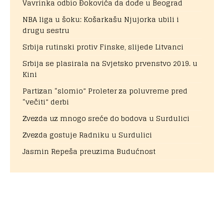
Vavrinka odbio Đokovića da dođe u Beograd
NBA liga u šoku: Košarkašu Njujorka ubili i
drugu sestru
Srbija rutinski protiv Finske, slijede Litvanci
Srbija se plasirala na Svjetsko prvenstvo 2019. u
Kini
Partizan “slomio” Proleter za poluvreme pred
“večiti” derbi
Zvezda uz mnogo sreće do bodova u Surdulici
Zvezda gostuje Radniku u Surdulici
Jasmin Repeša preuzima Budućnost