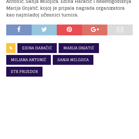
Antonić, Sanja Milojica, Edina Haračić i desetogodišnja
Marija Gnjatić, kojoj je pripala nagrada organizatora
kao najmlađoj učesnici turnira.
EDINA HARAČIĆ
MARIJA GNJATIĆ
MILJANA ANTONIĆ
SANJA MILOJICA
STK PRIJEDOR