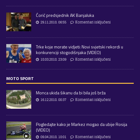
Ćorić predsjednik AK Banjaluka
29.11.2018. 06:55
Komentari isključeni
Trke koje morate vidjeti: Novi svjetski rekordi u
konkurenciji stogodišnjaka (VIDEO)
18.03.2018. 23:09
Komentari isključeni
MOTO SPORT
Monca ukida šikanu da bi bila još brža
16.12.2018. 00:37
Komentari isključeni
Pogledajte kako je Markez mogao da ubije Rosija
(VIDEO)
09.04.2018. 18:01
Komentari isključeni