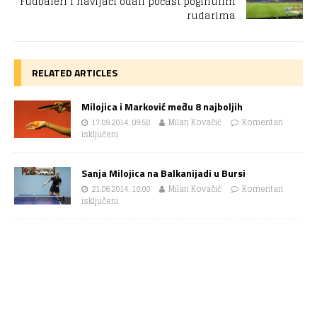
Fudbaleri i navijači odali počast poginulim
rudarima
RELATED ARTICLES
Milojica i Marković među 8 najboljih
17.09.2014. 09:58
Milan Kovačić
Komentari
isključeni
Sanja Milojica na Balkanijadi u Bursi
21.06.2014. 18:00
Milan Kovačić
Komentari
isključeni