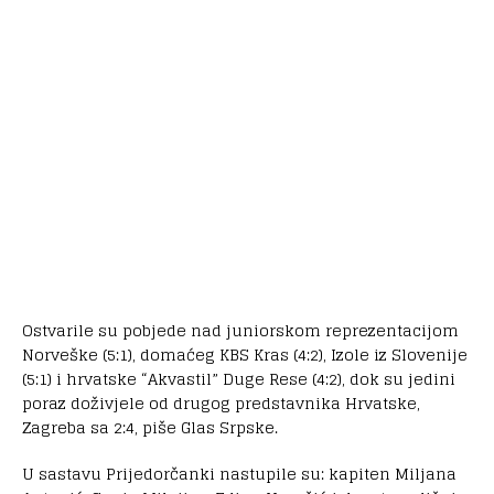
Ostvarile su pobjede nad juniorskom reprezentacijom
Norveške (5:1), domaćeg KBS Kras (4:2), Izole iz Slovenije
(5:1) i hrvatske “Akvastil” Duge Rese (4:2), dok su jedini
poraz doživjele od drugog predstavnika Hrvatske,
Zagreba sa 2:4, piše Glas Srpske.
U sastavu Prijedorčanki nastupile su: kapiten Miljana