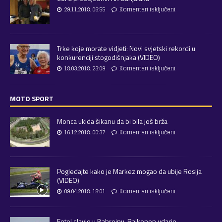
29.11.2018. 06:55
Komentari isključeni
Trke koje morate vidjeti: Novi svjetski rekordi u
konkurenciji stogodišnjaka (VIDEO)
18.03.2018. 23:09
Komentari isključeni
MOTO SPORT
Monca ukida šikanu da bi bila još brža
16.12.2018. 00:37
Komentari isključeni
Pogledajte kako je Markez mogao da ubije Rosija
(VIDEO)
09.04.2018. 18:01
Komentari isključeni
Fetel slavio u Bahreinu, Raikonen udario