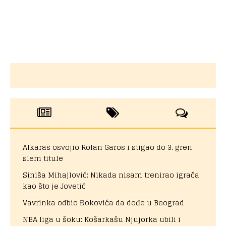
Alkaras osvojio Rolan Garos i stigao do 3. gren
slem titule
Siniša Mihajlović: Nikada nisam trenirao igrača
kao što je Jovetić
Vavrinka odbio Đokovića da dođe u Beograd
NBA liga u šoku: Košarkašu Njujorka ubili i