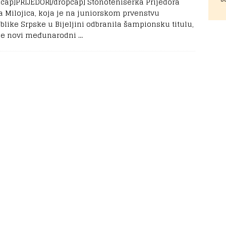
pcap]PRIJEDOR[/dropcap] Stonoteniserka Prijedora
a Milojica, koja je na juniorskom prvenstvu
blike Srpske u Bijeljini odbranila šampionsku titulu,
e novi međunarodni
…