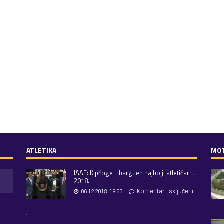
ATLETIKA
MO
IAAF: Kipčoge i Ibarguen najbolji atletičari u
2018.
06.12.2018. 19:53
Komentari isključeni