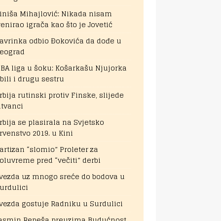
iniša Mihajlović: Nikada nisam
renirao igrača kao što je Jovetić
avrinka odbio Đokovića da dođe u
eograd
BA liga u šoku: Košarkašu Njujorka
bili i drugu sestru
rbija rutinski protiv Finske, slijede
itvanci
rbija se plasirala na Svjetsko
rvenstvo 2019. u Kini
artizan “slomio” Proleter za
oluvreme pred “večiti” derbi
vezda uz mnogo sreće do bodova u
urdulici
vezda gostuje Radniku u Surdulici
asmin Repeša preuzima Budućnost