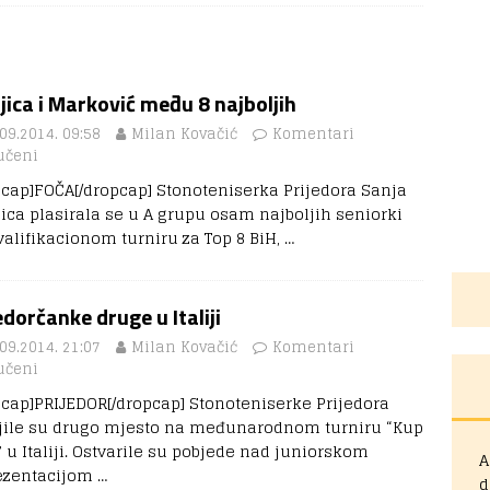
jica i Marković među 8 najboljih
09.2014. 09:58
Milan Kovačić
Komentari
učeni
pcap]FOČA[/dropcap] Stonoteniserka Prijedora Sanja
jica plasirala se u A grupu osam najboljih seniorki
valifikacionom turniru za Top 8 BiH,
…
edorčanke druge u Italiji
09.2014. 21:07
Milan Kovačić
Komentari
učeni
pcap]PRIJEDOR[/dropcap] Stonoteniserke Prijedora
jile su drugo mjesto na međunarodnom turniru “Kup
 u Italiji. Ostvarile su pobjede nad juniorskom
A
ezentacijom
…
d