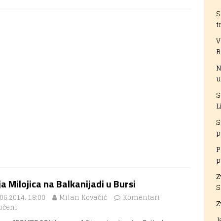
S
t
V
B
N
u
S
L
S
p
P
p
Z
a Milojica na Balkanijadi u Bursi
S
06.2014. 18:00
Milan Kovačić
Komentari
Z
učeni
J