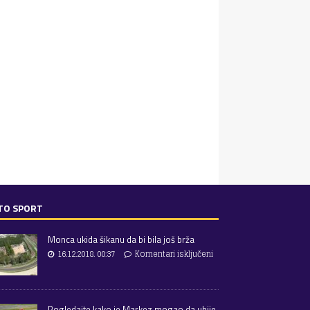
TO SPORT
Monca ukida šikanu da bi bila još brža
16.12.2018. 00:37
Komentari isključeni
Pogledajte kako je Markez mogao da ubije