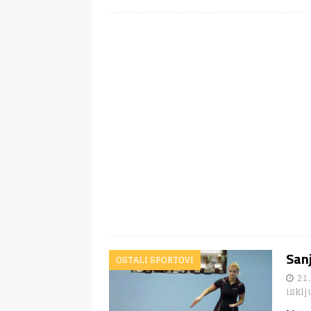
Sanj
OSTALI SPORTOVI
21.
isklj