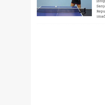
[dro
Sanj
Repu
imać