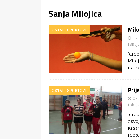
Sanja Milojica
Milo
OSTALI SPORTOVI
17.
isklj
[dro
Milo
na k
Prij
OSTALI SPORTOVI
09.
isklj
[dro
osvo
Kras”
repr