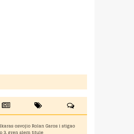
lkaras osvojio Rolan Garos i stigao
o 3. gren slem titule