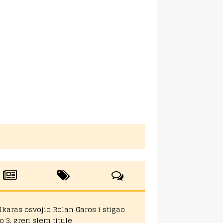
lkaras osvojio Rolan Garos i stigao
o 3. gren slem titule