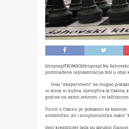
[dropcap]TROMSO[/dropcap] Na šahovsko
podmlađene reprezentacije BiH u obje 
Ovaj “eksperiment” se mogao pokazat
ni kriva ni dužna, djevojčica iz Cazina, 
godine na samo jednom, i to lažiranom 
Turnir u Cazinu je, pokazalo se kasnije,
simboličan, ali i simptomatičan naziv “Pr
Svoj kredibilitet tada su izgubili članovi