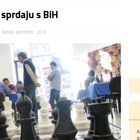
e sprdaju s BiH
Ostali sportovi
3
A
d