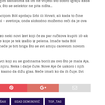
gim šahistima da im ne vrijedi što dobro igraju kada
što se selektor ne pita ništa…
ijom BiH sprdaju Srbi ili Hrvati, ali kada to čine
fol – svetinja, onda slobodno možemo reći da je ova
rzo neki novi Izet koji će za par ručkova kupiti 10-ak
te koje je tek izašlo iz pelena. Imaće tada BiH
neće je biti briga što se svi smiju carevom novom
vci koji su se godinama borili za ovo što je mala Aja,
njiru. Neka i dalje ćute. Nove Aje će uskoro i njih
ti kasno da dižu glas. Neće imati ko da ih čuje. Svi
ŠAH
SEAD DEMIROVIĆ
TOP_TAG