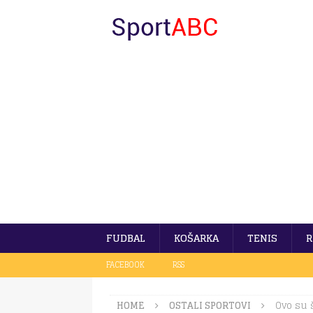
FUDBAL
KOŠARKA
TENIS
R
FACEBOOK
RSS
HOME
OSTALI SPORTOVI
Ovo su 