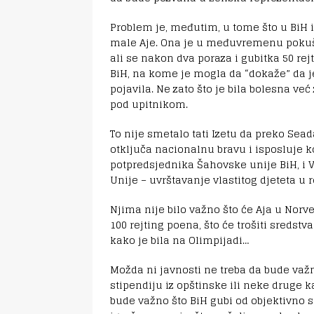
Problem je, međutim, u tome što u BiH i
male Aje. Ona je u međuvremenu pokuša
ali se nakon dva poraza i gubitka 50 re
BiH, na kome je mogla da “dokaže” da je 
pojavila. Ne zato što je bila bolesna već
pod upitnikom.
To nije smetalo tati Izetu da preko Sea
otključa nacionalnu bravu i isposluje k
potpredsjednika Šahovske unije BiH, i V
Unije – uvrštavanje vlastitog djeteta u 
Njima nije bilo važno što će Aja u Norve
100 rejting poena, što će trošiti sredstv
kako je bila na Olimpijadi…
Možda ni javnosti ne treba da bude važ
stipendiju iz opštinske ili neke druge k
bude važno što BiH gubi od objektivno sl