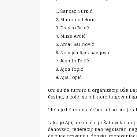
Šahbaz Nurkić
Muhamed Borić
Draško Babić
Mirza Avdić
Amar Salihović
Nebojša Radosavljević
Jasmin Delić
Ajna Topić
Ajla Topić.
Oni su na turniru u organizaciji OŠK Dam
Cazina, u kojoj su bili nerejtingovani igr
Ideja je bila zaista dobra, ali se pretj
Tako je Aja, nakon što je Šahovska unija
šahovskoj federaciji kao regularan, nagl
da bude pozvana u žensku reprezentaci