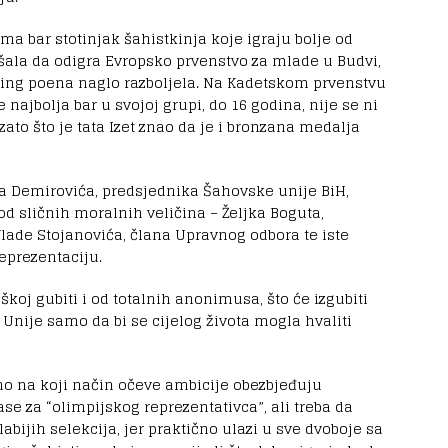
ma bar stotinjak šahistkinja koje igraju bolje od
la da odigra Evropsko prvenstvo za mlade u Budvi,
jting poena naglo razboljela. Na Kadetskom prvenstvu
najbolja bar u svojoj grupi, do 16 godina, nije se ni
 zato što je tata Izet znao da je i bronzana medalja
da Demirovića, predsjednika Šahovske unije BiH,
od sličnih moralnih veličina – Željka Boguta,
lade Stojanovića, člana Upravnog odbora te iste
reprezentaciju.
škoj gubiti i od totalnih anonimusa, što će izgubiti
a Unije samo da bi se cijelog života mogla hvaliti
no na koji način očeve ambicije obezbjeđuju
ase za “olimpijskog reprezentativca”, ali treba da
abijih selekcija, jer praktično ulazi u sve dvoboje sa