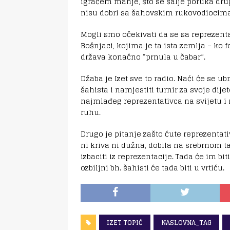
igračem manje, što se šalje poruka dru
nisu dobri sa šahovskim rukovodiocima, 
Mogli smo očekivati da se sa reprezentac
Bošnjaci, kojima je ta ista zemlja – ko 
država konačno “prnula u čabar”.
Džaba je Izet sve to radio. Naći će se ub
šahista i namjestiti turnir za svoje dije
najmlađeg reprezentativca na svijetu i 
ruhu.
Drugo je pitanje zašto ćute reprezentati
ni kriva ni dužna, dobila na srebrnom ta
izbaciti iz reprezentacije. Tada će im bi
ozbiljni bh. šahisti će tada biti u vrtiću.
IZET TOPIĆ
NASLOVNA_TAG