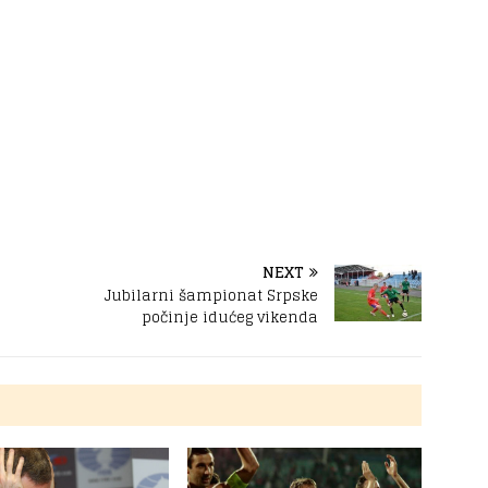
NEXT
Jubilarni šampionat Srpske
počinje idućeg vikenda