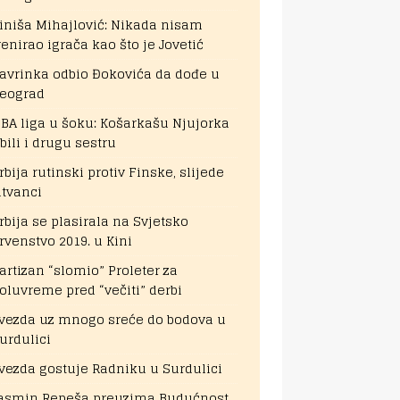
iniša Mihajlović: Nikada nisam
renirao igrača kao što je Jovetić
avrinka odbio Đokovića da dođe u
eograd
BA liga u šoku: Košarkašu Njujorka
bili i drugu sestru
rbija rutinski protiv Finske, slijede
itvanci
rbija se plasirala na Svjetsko
rvenstvo 2019. u Kini
artizan “slomio” Proleter za
oluvreme pred “večiti” derbi
vezda uz mnogo sreće do bodova u
urdulici
vezda gostuje Radniku u Surdulici
asmin Repeša preuzima Budućnost