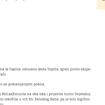
a iz Cazina, odnosno Izeta Topića, igrali protiv ekipe
ači.
eralo sa poklanjanjem poena.
 BiH zažmurila na oba oka i prijavila turnir Svjetskoj
o iskočila u vrh bh. ženskog šaha, pa je bilo logično
ju.