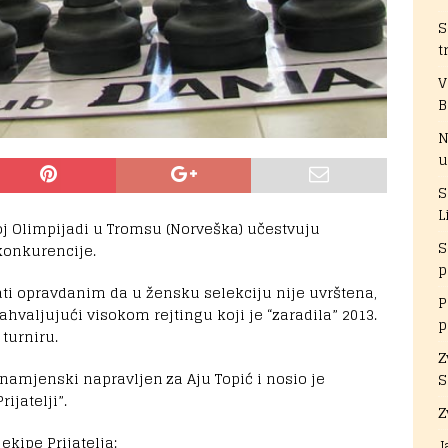
S
t
V
B
N
u
S
L
j Olimpijadi u Tromsu (Norveška) učestvuju
S
konkurencije.
p
i opravdanim da u žensku selekciju nije uvrštena,
P
zahvaljujući visokom rejtingu koji je “zaradila” 2013.
p
turniru.
Z
 namjenski napravljen za Aju Topić i nosio je
S
ijatelji”.
Z
 ekipe Prijatelja:
J