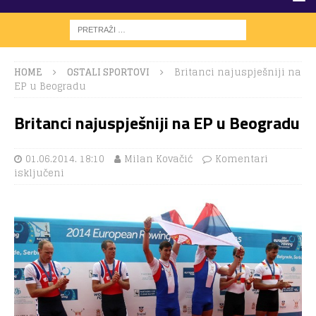
HOME
OSTALI SPORTOVI
Britanci najuspješniji na
EP u Beogradu
Britanci najuspješniji na EP u Beogradu
01.06.2014. 18:10
Milan Kovačić
Komentari
isključeni