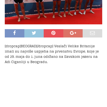
[dropcap]BEOGRAD[/dropcap] Veslači Velike Britanije
imali su najviše uspjeha na prvenstvu Evrope, koje je
od 29. maja do 1. juna održano na Savskom jezeru na
Adi Ciganliji u Beogradu.