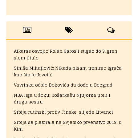
Alkaras osvojio Rolan Garos i stigao do 3. gren
slem titule
Siniša Mihajlović: Nikada nisam trenirao igrača
kao što je Jovetić
Vavrinka odbio Đokovića da dođe u Beograd
NBA liga u šoku: Košarkašu Njujorka ubili i
drugu sestru
Srbija rutinski protiv Finske, slijede Litvanci
Srbija se plasirala na Svjetsko prvenstvo 2019. u
Kini