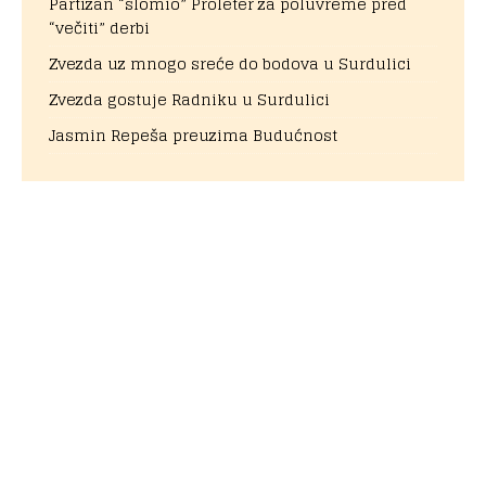
Partizan “slomio” Proleter za poluvreme pred
“večiti” derbi
Zvezda uz mnogo sreće do bodova u Surdulici
Zvezda gostuje Radniku u Surdulici
Jasmin Repeša preuzima Budućnost