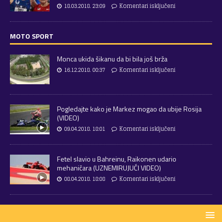
18.03.2018. 23:09
Komentari isključeni
MOTO SPORT
Monca ukida šikanu da bi bila još brža
16.12.2018. 00:37
Komentari isključeni
Pogledajte kako je Markez mogao da ubije Rosija
(VIDEO)
09.04.2018. 18:01
Komentari isključeni
Fetel slavio u Bahreinu, Raikonen udario
mehaničara (UZNEMIRUJUĆI VIDEO)
08.04.2018. 18:08
Komentari isključeni