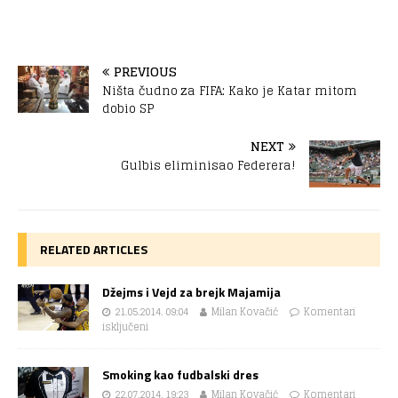
PREVIOUS
Ništa čudno za FIFA: Kako je Katar mitom
dobio SP
NEXT
Gulbis eliminisao Federera!
RELATED ARTICLES
Džejms i Vejd za brejk Majamija
21.05.2014. 09:04
Milan Kovačić
Komentari
isključeni
Smoking kao fudbalski dres
22.07.2014. 19:23
Milan Kovačić
Komentari