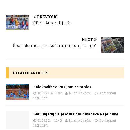
PREVIOUS
Čile – Australija 3:1
NEXT
Španski mediji razočarani igrom “furije”
RELATED ARTICLES
Kolaković: Sa Rusijom za prolaz
16.06.2014. 18:32
Milan Kovačić
Komentari
isključeni
SAD ubjedljiva protiv Dominikanske Republike
21.08.2014. 10:40
Milan Kovačić
Komentari
isključeni