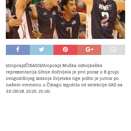
[dropcap]ČIKAGO[/dropcap] Muška odbojkaška
reprezentacija Srbije doživjela je prvi poraz u B grupi
ovogodišnjeg izdanja Svjetske lige pošto je jutros po
našem vremenu u Čikagu izgubila od selekcije SAD sa
3:0 (30:28, 25:20, 25:16).