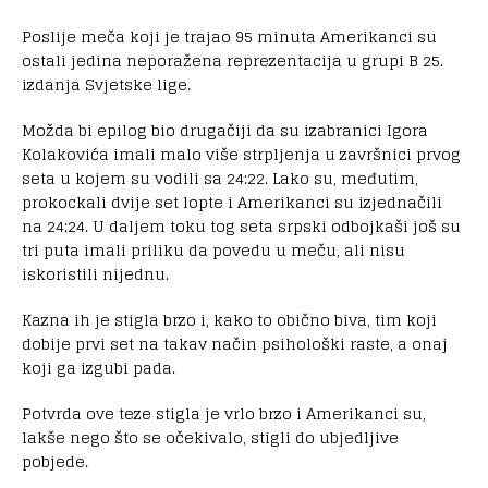
Poslije meča koji je trajao 95 minuta Amerikanci su
ostali jedina neporažena reprezentacija u grupi B 25.
izdanja Svjetske lige.
Možda bi epilog bio drugačiji da su izabranici Igora
Kolakovića imali malo više strpljenja u završnici prvog
seta u kojem su vodili sa 24:22. Lako su, međutim,
prokockali dvije set lopte i Amerikanci su izjednačili
na 24:24. U daljem toku tog seta srpski odbojkaši još su
tri puta imali priliku da povedu u meču, ali nisu
iskoristili nijednu.
Kazna ih je stigla brzo i, kako to obično biva, tim koji
dobije prvi set na takav način psihološki raste, a onaj
koji ga izgubi pada.
Potvrda ove teze stigla je vrlo brzo i Amerikanci su,
lakše nego što se očekivalo, stigli do ubjedljive
pobjede.