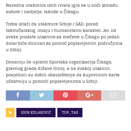
Naredna utakmica istih rivala igra se u noći između
subote i nedjelje, takođe u Čikagu.
Treba istaći da utakmice Srbije i SAD, pored
takmičarskog, imaju i humanitarni karakter. Jer, od
svake prodate ulaznice za mečeve u Čikagu po jedan
dolar biće doniran za pomoć poplavljenim područjima
u Srbiji.
Donaciju će uplatiti Sportska organizacija Čikaga,
glavnog grada države Ilinoj, a na svakoj ulaznici
posjetioci su dobili obavještenje da kupovinom karte
učestvuju u pomoći poplavljenima u Srbiji.
IGOR KOLAKOVIĆ
TOP_TAG