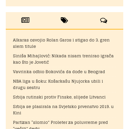
Alkaras osvojio Rolan Garos i stigao do 3. gren
slem titule
Siniša Mihajlović: Nikada nisam trenirao igrača
kao što je Jovetić
Vavrinka odbio Đokovića da dođe u Beograd
NBA liga u šoku: Košarkašu Njujorka ubili i
drugu sestru
Srbija rutinski protiv Finske, slijede Litvanci
Srbija se plasirala na Svjetsko prvenstvo 2019. u
Kini
Partizan “slomio” Proleter za poluvreme pred
“večiti” derbi