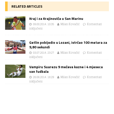
RELATED ARTICLES
Kraj i za Krajinovića u San Marinu
09.08.2014. 10:35
Milan Kovačić
Komentari
isključeni
Getlin pobijedio u Lozani, istrčao 100 metara za
9,80 sekundi
03.07.2014. 23:27
Milan Kovačić
Komentari
isključeni
Vampiru Suarezu 9 mečeva kazne i 4 mjeseca
van fudbala
26.06.2014. 16:29
Milan Kovačić
Komentari
isključeni