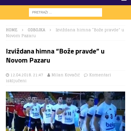
HOME
ODBOJKA
Izviždana himna “Bože pravde” u
Novom Pazaru
Izviždana himna “Bože pravde” u
Novom Pazaru
12.04.2018. 21:47
Milan Kovačić
Komentari
isključeni