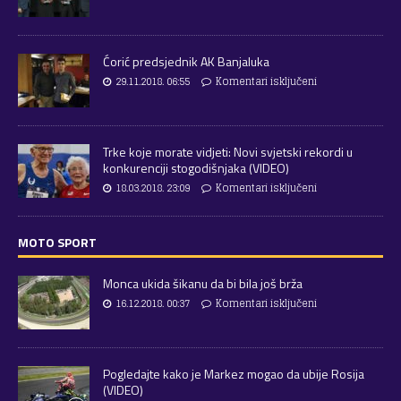
Ćorić predsjednik AK Banjaluka
29.11.2018. 06:55
Komentari isključeni
Trke koje morate vidjeti: Novi svjetski rekordi u
konkurenciji stogodišnjaka (VIDEO)
18.03.2018. 23:09
Komentari isključeni
MOTO SPORT
Monca ukida šikanu da bi bila još brža
16.12.2018. 00:37
Komentari isključeni
Pogledajte kako je Markez mogao da ubije Rosija
(VIDEO)