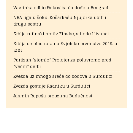
Vavrinka odbio Đokovića da dođe u Beograd
NBA liga u šoku: Košarkašu Njujorka ubili i
drugu sestru
Srbija rutinski protiv Finske, slijede Litvanci
Srbija se plasirala na Svjetsko prvenstvo 2019. u
Kini
Partizan “slomio” Proleter za poluvreme pred
“večiti” derbi
Zvezda uz mnogo sreće do bodova u Surdulici
Zvezda gostuje Radniku u Surdulici
Jasmin Repeša preuzima Budućnost