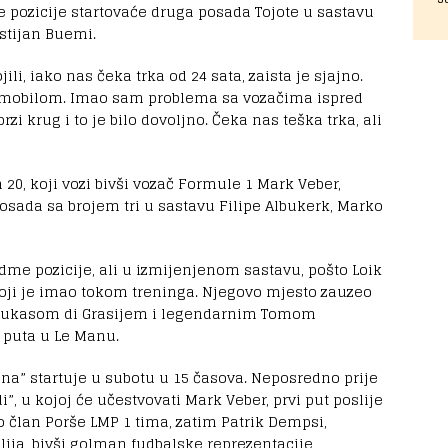
e pozicije startovaće druga posada Tojote u sastavu
astijan Buemi.
jili, iako nas čeka trka od 24 sata, zaista je sjajno.
tomobilom. Imao sam problema sa vozačima ispred
i krug i to je bilo dovoljno. Čeka nas teška trka, ali
20, koji vozi bivši vozač Formule 1 Mark Veber,
 posada sa brojem tri u sastavu Filipe Albukerk, Marko
sedme pozicije, ali u izmijenjenom sastavu, pošto Loik
koji je imao tokom treninga. Njegovo mjesto zauzeo
a Lukasom di Grasijem i legendarnim Tomom
 puta u Le Manu.
na” startuje u subotu u 15 časova. Neposredno prije
”, u kojoj će učestvovati Mark Veber, prvi put poslije
 član Porše LMP 1 tima, zatim Patrik Dempsi,
jlija, bivši golman fudbalske reprezentacije