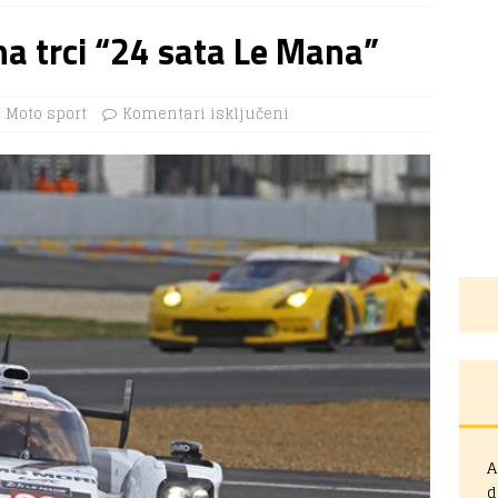
na trci “24 sata Le Mana”
Moto sport
Komentari isključeni
A
d