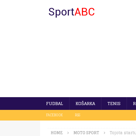
FUDBAL
KOŠARKA
TENIS
R
FACEBOOK
RSS
HOME
MOTO SPORT
Tojota start