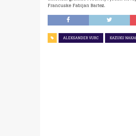
Francuske Fabijan Bartez.
ALEKSANDER VURC
KAZUKU NAKA