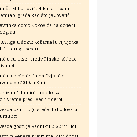
iniša Mihajlović: Nikada nisam
renirao igrača kao što je Jovetić
avrinka odbio Đokovića da dođe u
eograd
BA liga u šoku: Košarkašu Njujorka
bili i drugu sestru
rbija rutinski protiv Finske, slijede
itvanci
rbija se plasirala na Svjetsko
rvenstvo 2019. u Kini
artizan “slomio” Proleter za
oluvreme pred “večiti” derbi
vezda uz mnogo sreće do bodova u
urdulici
vezda gostuje Radniku u Surdulici
asmin Repeša preuzima Budućnost