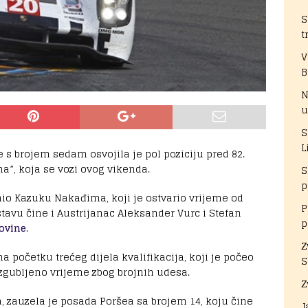
S
t
V
B
N
u
S
L
 s brojem sedam osvojila je pol poziciju pred 82.
a”, koja se vozi ovog vikenda.
S
p
onio Kazuku Nakađima, koji je ostvario vrijeme od
P
tavu čine i Austrijanac Aleksander Vurc i Stefan
p
ovine
.
Z
 početku trećeg dijela kvalifikacija, koji je počeo
S
zgubljeno vrijeme zbog brojnih udesa.
Z
a, zauzela je posada Poršea sa brojem 14, koju čine
J