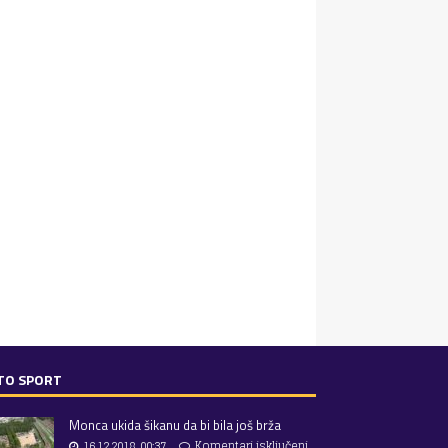
TO SPORT
Monca ukida šikanu da bi bila još brža
16.12.2018. 00:37
Komentari isključeni