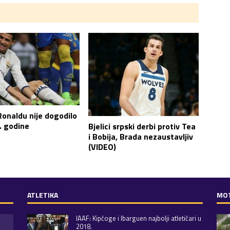
Ronaldu nije dogodilo
. godine
Bjelici srpski derbi protiv Tea
i Bobija, Brada nezaustavljiv
(VIDEO)
ATLETIKA
MO
IAAF: Kipčoge i Ibarguen najbolji atletičari u
2018.