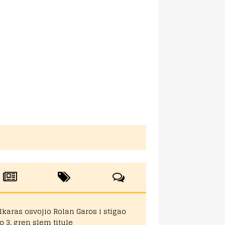
lkaras osvojio Rolan Garos i stigao
o 3. gren slem titule