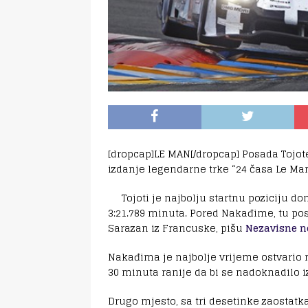
[dropcap]LE MAN[/dropcap] Posada Tojote
izdanje legendarne trke “24 časa Le Man
Tojoti je najbolju startnu poziciju d
3:21.789 minuta. Pored Nakađime, tu pos
Sarazan iz Francuske, pišu
Nezavisne n
Nakađima je najbolje vrijeme ostvario na
30 minuta ranije da bi se nadoknadilo i
Drugo mjesto, sa tri desetinke zaostatk