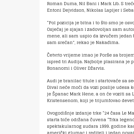
Roman Duma, Nil Đani i Mark Lib. S treć
Entoni Dejvidson, Nikolas Lapijer i Seb
“Pol pozicija je bitna i to što smo je osvo
Osjećaj je sjajan i zadovoljan sam au
mene, ali sam uspio da izvučem jedan brz
sam srećan”, rekao je Nakađima.
Četvrto vrijeme imao je Porše sa brojem 
ispred tri Audija. Najbolje plasirana je
Bonanomi i Oliver Džarvis.
Audi je branilac titule i startovaće sa 
Dival neće moći da vozi poslije udesa 
je Španac Mark Hene, a on će voziti s
Kristensenom, koji je trijumfovao devet
Ovogodišnje izdanje trke “24 časa Le Ma
starta biće održana čuvena “Trka legendi
spektakularnog sudara 1999. godine kao
američki glumac i reditelj i jedan nova