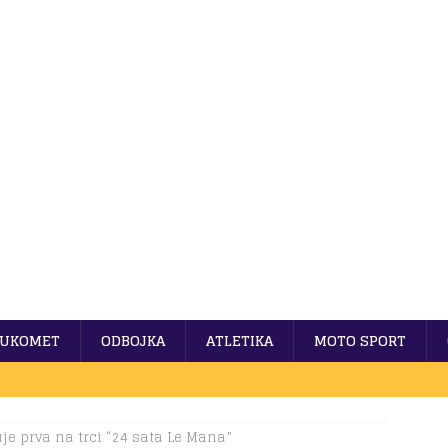
UKOMET
ODBOJKA
ATLETIKA
MOTO SPORT
uje prva na trci “24 sata Le Mana”