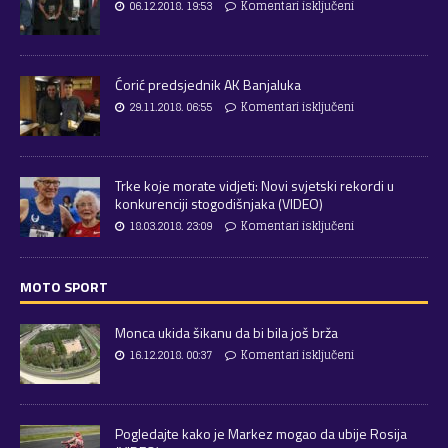
06.12.2018. 19:53
Komentari isključeni
Ćorić predsjednik AK Banjaluka
29.11.2018. 06:55
Komentari isključeni
Trke koje morate vidjeti: Novi svjetski rekordi u
konkurenciji stogodišnjaka (VIDEO)
18.03.2018. 23:09
Komentari isključeni
MOTO SPORT
Monca ukida šikanu da bi bila još brža
16.12.2018. 00:37
Komentari isključeni
Pogledajte kako je Markez mogao da ubije Rosija