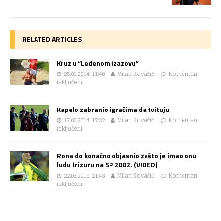
RELATED ARTICLES
Kruz u “Ledenom izazovu”
25.08.2014. 11:40
Milan Kovačić
Komentari
isključeni
Kapelo zabranio igračima da tvituju
17.06.2014. 17:32
Milan Kovačić
Komentari
isključeni
Ronaldo konačno objasnio zašto je imao onu
ludu frizuru na SP 2002. (VIDEO)
22.03.2018. 21:43
Milan Kovačić
Komentari
isključeni