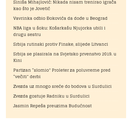
Siniša Mihajlović: Nikada nisam trenirao igrača
kao što je Jovetić
Vavrinka odbio Đokovića da dođe u Beograd
NBA liga u šoku: Košarkašu Njujorka ubili i
drugu sestru
Srbija rutinski protiv Finske, slijede Litvanci
Srbija se plasirala na Svjetsko prvenstvo 2019. u
Kini
Partizan “slomio” Proleter za poluvreme pred
“večiti” derbi
Zvezda uz mnogo sreće do bodova u Surdulici
Zvezda gostuje Radniku u Surdulici
Jasmin Repeša preuzima Budućnost