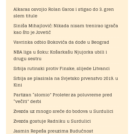
Alkaras osvojio Rolan Garos i stigao do 3. gren
slem titule
Siniša Mihajlović: Nikada nisam trenirao igrača
kao što je Jovetić
Vavrinka odbio Đokovića da dođe u Beograd
NBA liga u šoku: Košarkašu Njujorka ubili i
drugu sestru
Srbija rutinski protiv Finske, slijede Litvanci
Srbija se plasirala na Svjetsko prvenstvo 2019. u
Kini
Partizan “slomio” Proleter za poluvreme pred
“večiti” derbi
Zvezda uz mnogo sreće do bodova u Surdulici
Zvezda gostuje Radniku u Surdulici
Jasmin Repeša preuzima Budućnost