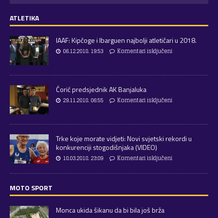
ATLETIKA
IAAF: Kipčoge i Ibarguen najbolji atletičari u 2018.
06.12.2018. 19:53
Komentari isključeni
Ćorić predsjednik AK Banjaluka
29.11.2018. 06:55
Komentari isključeni
Trke koje morate vidjeti: Novi svjetski rekordi u
konkurenciji stogodišnjaka (VIDEO)
18.03.2018. 23:09
Komentari isključeni
MOTO SPORT
Monca ukida šikanu da bi bila još brža