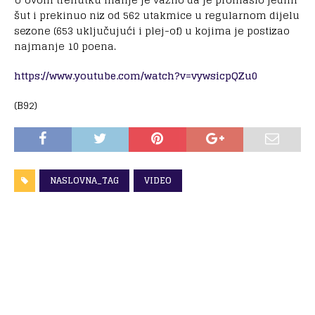
šut i prekinuo niz od 562 utakmice u regularnom dijelu
sezone (653 uključujući i plej-of) u kojima je postizao
najmanje 10 poena.
https://www.youtube.com/watch?v=vywsicpQZu0
(B92)
NASLOVNA_TAG
VIDEO