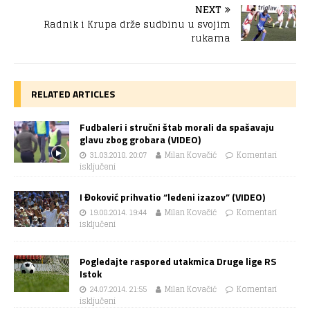
NEXT
Radnik i Krupa drže sudbinu u svojim
rukama
RELATED ARTICLES
Fudbaleri i stručni štab morali da spašavaju
glavu zbog grobara (VIDEO)
31.03.2018. 20:07
Milan Kovačić
Komentari
isključeni
I Đoković prihvatio “ledeni izazov” (VIDEO)
19.08.2014. 19:44
Milan Kovačić
Komentari
isključeni
Pogledajte raspored utakmica Druge lige RS
Istok
24.07.2014. 21:55
Milan Kovačić
Komentari
isključeni