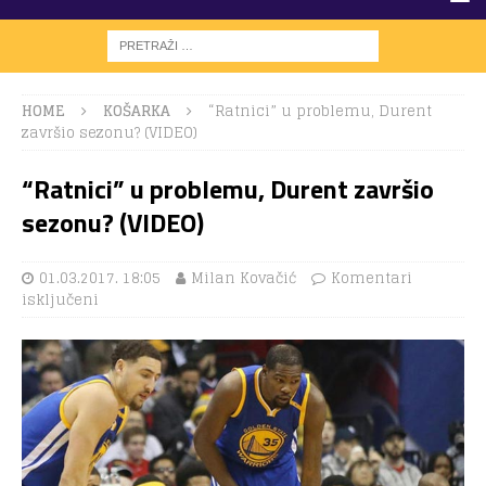
HOME
KOŠARKA
“Ratnici” u problemu, Durent
završio sezonu? (VIDEO)
“Ratnici” u problemu, Durent završio
sezonu? (VIDEO)
01.03.2017. 18:05
Milan Kovačić
Komentari
isključeni