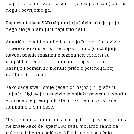
Poljak je bacio rivala na zemlju, a ovaj pao saigraču na
nogu i povrijedio ga.
Reprezentativac SAD odigrao je još dvije akcije
, prije
nego što je hramljući napustio halu.
Američki mediji prenijeli su da je Durantula doživio
hiperekstenziju, ali su se pojavili mnogo
ozbiljniji
navodi poslije magnetne rezonance
. Voriorsi su
saopštili da će detalje snimanja objaviti tek dan
kasnije i odmah su krenule priče o potencijalnoj
ozbiljnosti povrede.
Kako sada stvari stoje, jedan od najboljih igrača u
najjačoj ligi svijeta
doživio je najtežu povredu u sportu
– pokidao je prednji ukršteni ligament i pauziraće
najmanje 6-9 mjeseci.
“Uvijek sam zabrinut kada su u pitanju povrede, nikada
ne znate kako će ispasti. Mi sada moramo samo da
čekamo i držimo palčeve. Nikada se ne osjećate