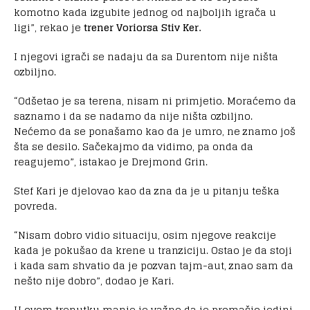
komotno kada izgubite jednog od najboljih igrača u
ligi”, rekao je
trener Voriorsa Stiv Ker.
I njegovi igrači se nadaju da sa Durentom nije ništa
ozbiljno.
“Odšetao je sa terena, nisam ni primjetio. Moraćemo da
saznamo i da se nadamo da nije ništa ozbiljno.
Nećemo da se ponašamo kao da je umro, ne znamo još
šta se desilo. Sačekajmo da vidimo, pa onda da
reagujemo”, istakao je Drejmond Grin.
Stef Kari je djelovao kao da zna da je u pitanju teška
povreda.
“Nisam dobro vidio situaciju, osim njegove reakcije
kada je pokušao da krene u tranziciju. Ostao je da stoji
i kada sam shvatio da je pozvan tajm-aut, znao sam da
nešto nije dobro”, dodao je Kari.
U ovom trenutku manje je važno da je promašio jedini