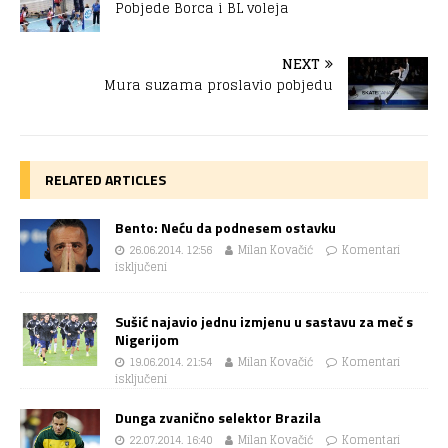
Pobjede Borca i BL voleja
NEXT
Mura suzama proslavio pobjedu
RELATED ARTICLES
Bento: Neću da podnesem ostavku
26.06.2014. 12:56
Milan Kovačić
Komentari
isključeni
Sušić najavio jednu izmjenu u sastavu za meč s
Nigerijom
19.06.2014. 21:54
Milan Kovačić
Komentari
isključeni
Dunga zvanično selektor Brazila
22.07.2014. 16:40
Milan Kovačić
Komentari