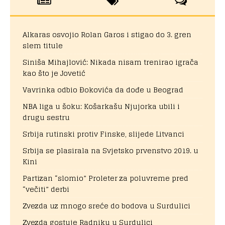
Alkaras osvojio Rolan Garos i stigao do 3. gren
slem titule
Siniša Mihajlović: Nikada nisam trenirao igrača
kao što je Jovetić
Vavrinka odbio Đokovića da dođe u Beograd
NBA liga u šoku: Košarkašu Njujorka ubili i
drugu sestru
Srbija rutinski protiv Finske, slijede Litvanci
Srbija se plasirala na Svjetsko prvenstvo 2019. u
Kini
Partizan “slomio” Proleter za poluvreme pred
“večiti” derbi
Zvezda uz mnogo sreće do bodova u Surdulici
Zvezda gostuje Radniku u Surdulici