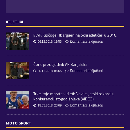
ATLETIKA
IAAF: Kipčoge i Ibarguen najbolji atletičari u 2018.
06.12.2018. 19:53
Komentari isključeni
Ćorić predsjednik AK Banjaluka
29.11.2018. 06:55
Komentari isključeni
Trke koje morate vidjeti: Novi svjetski rekordi u
konkurenciji stogodišnjaka (VIDEO)
18.03.2018. 23:09
Komentari isključeni
MOTO SPORT