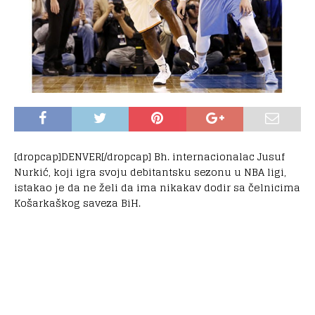
[dropcap]DENVER[/dropcap] Bh. internacionalac Jusuf
Nurkić, koji igra svoju debitantsku sezonu u NBA ligi,
istakao je da ne želi da ima nikakav dodir sa čelnicima
Košarkaškog saveza BiH.