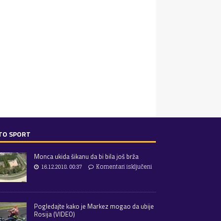
TO SPORT
Monca ukida šikanu da bi bila još brža
16.12.2018. 00:37
Komentari isključeni
Pogledajte kako je Markez mogao da ubije
Rosija (VIDEO)