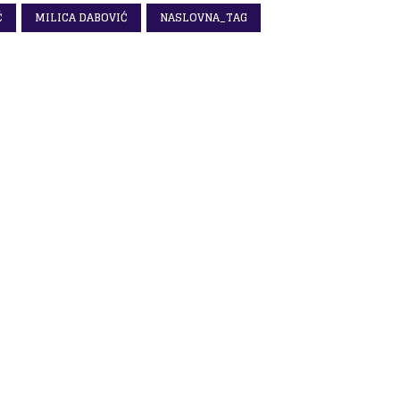
Ć
MILICA DABOVIĆ
NASLOVNA_TAG