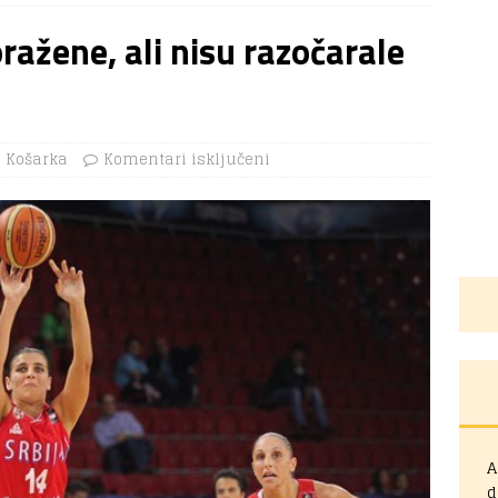
ražene, ali nisu razočarale
Košarka
Komentari isključeni
A
d