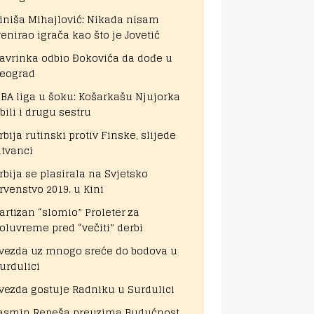
iniša Mihajlović: Nikada nisam
renirao igrača kao što je Jovetić
avrinka odbio Đokovića da dođe u
eograd
BA liga u šoku: Košarkašu Njujorka
bili i drugu sestru
rbija rutinski protiv Finske, slijede
itvanci
rbija se plasirala na Svjetsko
rvenstvo 2019. u Kini
artizan “slomio” Proleter za
oluvreme pred “večiti” derbi
vezda uz mnogo sreće do bodova u
urdulici
vezda gostuje Radniku u Surdulici
asmin Repeša preuzima Budućnost