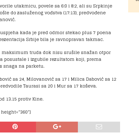
ile utakmicu, povele sa 6:0 i 8:2, ali su Srpkinje
došle do zasluženog vođstva (17:13), predvođene
anović.
 do uspjeha kada je pred odmor stekao plus 7 poena
eprezentacija Srbije bila je ravnopravan takmac.
e maksimum truda dok nisu srušile snažan otpor
aja posustale i izgubile rezultatom koji, prema
os snaga na parketu.
ović sa 24, Milovanović sa 17 i Milica Dabović sa 12
edvodile Taurasi sa 20 i Mur sa 17 koševa.
d 13.15 protiv Kine.
height=”360”]