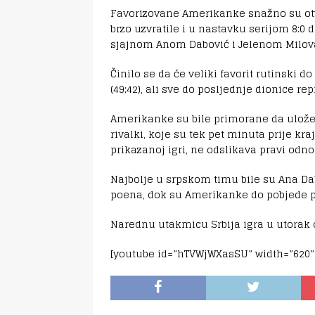
Favorizovane Amerikanke snažno su otvor
brzo uzvratile i u nastavku serijom 8:0 
sjajnom Anom Dabović i Jelenom Milov
Činilo se da će veliki favorit rutinski
(49:42), ali sve do posljednje dionice r
Amerikanke su bile primorane da ulož
rivalki, koje su tek pet minuta prije kr
prikazanoj igri, ne odslikava pravi odn
Najbolje u srpskom timu bile su Ana Dab
poena, dok su Amerikanke do pobjede pr
Narednu utakmicu Srbija igra u utorak o
[youtube id=”hTVWjWXasSU” width=”620” 