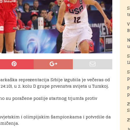
S
t
V
B
N
u
S
L
S
p
rkaška reprezentacija Srbije izgubila je večeras od
, 24:10), u 2. kolu D grupe prvenstva svijeta u Turskoj.
P
p
o su poražene poslije startnog trjumfa protiv
Z
S
svjetskim i olimpijskim šampionkama i potvrdile da
Z
kmičenja.
J