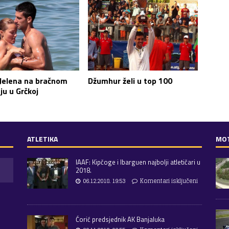
Džumhur želi u top 100
 Jelena na bračnom
ju u Grčkoj
ATLETIKA
MO
IAAF: Kipčoge i Ibarguen najbolji atletičari u
2018.
06.12.2018. 19:53
Komentari isključeni
Ćorić predsjednik AK Banjaluka