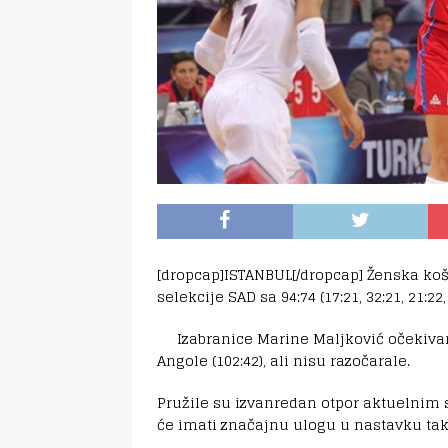
[dropcap]ISTANBUL[/dropcap] Ženska koša
selekcije SAD sa 94:74 (17:21, 32:21, 21:22
Izabranice Marine Maljković očekivan
Angole (102:42), ali nisu razočarale.
Pružile su izvanredan otpor aktuelnim 
će imati značajnu ulogu u nastavku ta