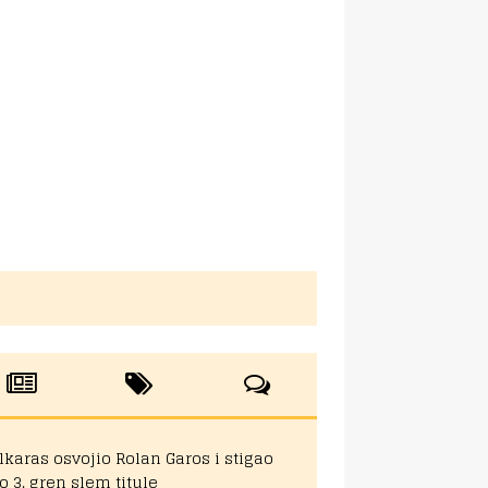
lkaras osvojio Rolan Garos i stigao
o 3. gren slem titule