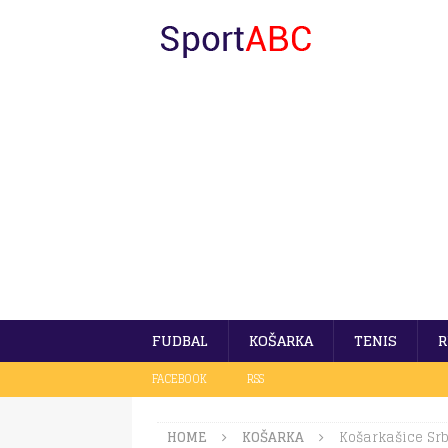
FUDBAL
KOŠARKA
TENIS
R
FACEBOOK
RSS
HOME
KOŠARKA
Košarkašice Srb