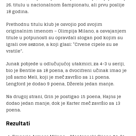
26. titulu u nacionalnom šampionatu, ali prvu poslije
18 godina.
Prethodnu titulu klub je osvojio pod svojim
originalnim imenom – Olimpija Milano, a osvajanjem
titule u potpunosti su opravdali slogan pod kojim su
igrali ove sezone, a koji glasi: “Crvene cipele su se
vratile”.
Junak pobjede u odlučujućoj utakmici, za 4-3 u seriji,
bio je Đentile sa 18 poena, a dvocifreni učinak imao je
još samo Meli, koji je meč završio sa 11 poena.
Lengford je dodao 9 poena, Džerels jedan manje.
Na drugoj strani, Grin je postigao 15 poena, Hajns je
dodao jedan manje, dok je Karter meč završio sa 13
poena.
Rezultati