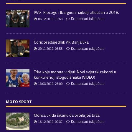
IAAF: Kipčoge i Ibarguen najbolji atletičari u 2018.
06.12.2018. 19:53
Komentari isključeni
Ćorić predsjednik AK Banjaluka
29.11.2018. 06:55
Komentari isključeni
Trke koje morate vidjeti: Novi svjetski rekordi u
konkurenciji stogodišnjaka (VIDEO)
18.03.2018. 23:09
Komentari isključeni
MOTO SPORT
Monca ukida šikanu da bi bila još brža
16.12.2018. 00:37
Komentari isključeni