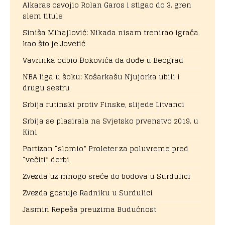
Alkaras osvojio Rolan Garos i stigao do 3. gren
slem titule
Siniša Mihajlović: Nikada nisam trenirao igrača
kao što je Jovetić
Vavrinka odbio Đokovića da dođe u Beograd
NBA liga u šoku: Košarkašu Njujorka ubili i
drugu sestru
Srbija rutinski protiv Finske, slijede Litvanci
Srbija se plasirala na Svjetsko prvenstvo 2019. u
Kini
Partizan “slomio” Proleter za poluvreme pred
“večiti” derbi
Zvezda uz mnogo sreće do bodova u Surdulici
Zvezda gostuje Radniku u Surdulici
Jasmin Repeša preuzima Budućnost