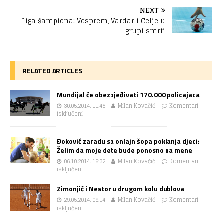
NEXT
Liga šampiona: Vesprem, Vardar i Celje u
grupi smrti
RELATED ARTICLES
Mundijal će obezbjeđivati 170.000 policajaca
30.05.2014. 11:46
Milan Kovačić
Komentari
isključeni
Đoković zaradu sa onlajn šopa poklanja djeci:
Želim da moje dete bude ponosno na mene
06.10.2014. 18:32
Milan Kovačić
Komentari
isključeni
Zimonjić i Nestor u drugom kolu dublova
29.05.2014. 08:14
Milan Kovačić
Komentari
isključeni