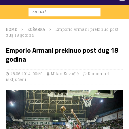
HOME
KOŠARKA
Emporio Armani prekinuo post
dug 18 godina
Emporio Armani prekinuo post dug 18
godina
28.06.2014. 00:20
Milan Kovačić
Komentari
isključeni