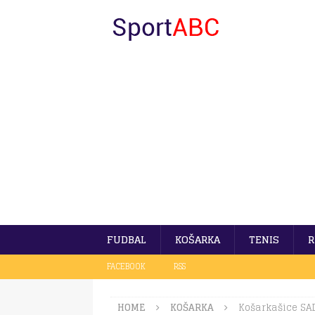
FUDBAL
KOŠARKA
TENIS
R
FACEBOOK
RSS
HOME
KOŠARKA
Košarkašice SAD