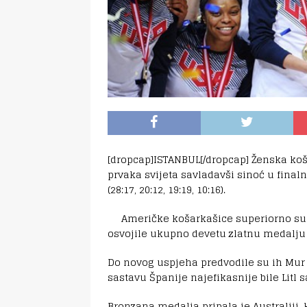
[dropcap]ISTANBUL[/dropcap] Ženska koš
prvaka svijeta savladavši sinoć u final
(28:17, 20:12, 19:19, 10:16).
Američke košarkašice superiorno su 
osvojile ukupno devetu zlatnu medalju
Do novog uspjeha predvodile su ih Mur s
sastavu Španije najefikasnije bile Litl s
Bronzana medalja pripala je Australiji,