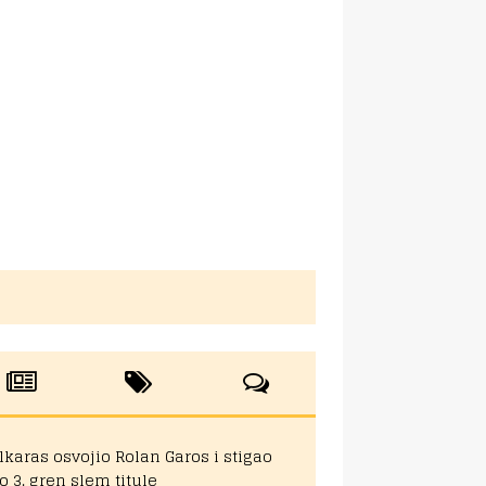
lkaras osvojio Rolan Garos i stigao
o 3. gren slem titule