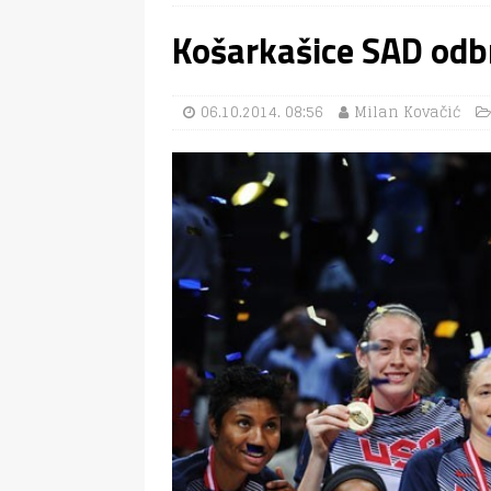
Košarkašice SAD odbr
06.10.2014. 08:56
Milan Kovačić