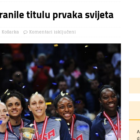
anile titulu prvaka svijeta
Košarka
Komentari isključeni
A
d