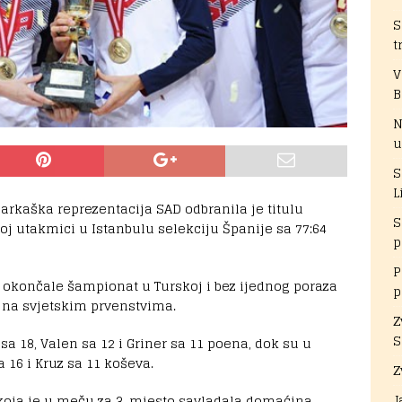
S
t
V
B
N
u
S
L
arkaška reprezentacija SAD odbranila je titulu
S
noj utakmici u Istanbulu selekciju Španije sa 77:64
p
P
okončale šampionat u Turskoj i bez ijednog poraza
p
 na svjetskim prvenstvima.
Z
S
a 18, Valen sa 12 i Griner sa 11 poena, dok su u
a 16 i Kruz sa 11 koševa.
Z
J
 koja je u meču za 3. mjesto savladala domaćina