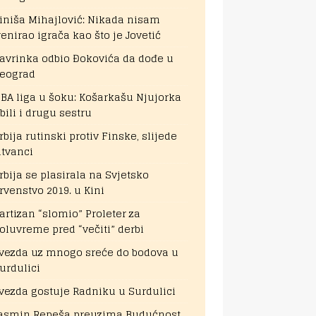
iniša Mihajlović: Nikada nisam
renirao igrača kao što je Jovetić
avrinka odbio Đokovića da dođe u
eograd
BA liga u šoku: Košarkašu Njujorka
bili i drugu sestru
rbija rutinski protiv Finske, slijede
itvanci
rbija se plasirala na Svjetsko
rvenstvo 2019. u Kini
artizan “slomio” Proleter za
oluvreme pred “večiti” derbi
vezda uz mnogo sreće do bodova u
urdulici
vezda gostuje Radniku u Surdulici
asmin Repeša preuzima Budućnost