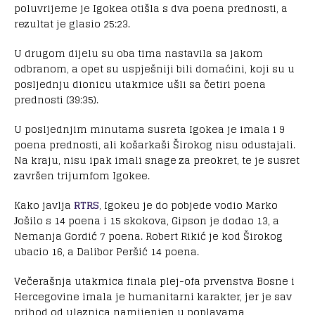
poluvrijeme je Igokea otišla s dva poena prednosti, a
rezultat je glasio 25:23.
U drugom dijelu su oba tima nastavila sa jakom
odbranom, a opet su uspješniji bili domaćini, koji su u
posljednju dionicu utakmice ušli sa četiri poena
prednosti (39:35).
U posljednjim minutama susreta Igokea je imala i 9
poena prednosti, ali košarkaši Širokog nisu odustajali.
Na kraju, nisu ipak imali snage za preokret, te je susret
završen trijumfom Igokee.
Kako javlja
RTRS
, Igokeu je do pobjede vodio Marko
Јošilo s 14 poena i 15 skokova, Gipson je dodao 13, a
Nemanja Gordić 7 poena. Robert Rikić je kod Širokog
ubacio 16, a Dalibor Peršić 14 poena.
Večerašnja utakmica finala plej-ofa prvenstva Bosne i
Hercegovine imala je humanitarni karakter, jer je sav
prihod od ulaznica namijenjen u poplavama