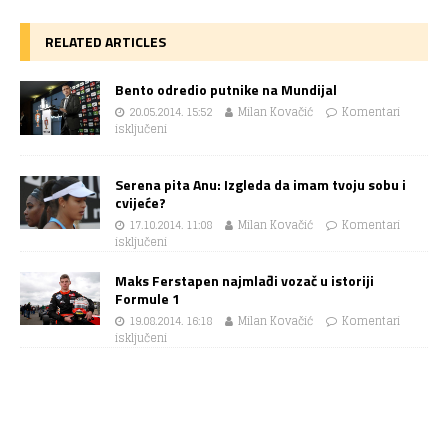
RELATED ARTICLES
Bento odredio putnike na Mundijal
20.05.2014. 15:52
Milan Kovačić
Komentari
isključeni
Serena pita Anu: Izgleda da imam tvoju sobu i
cvijeće?
17.10.2014. 11:08
Milan Kovačić
Komentari
isključeni
Maks Ferstapen najmlađi vozač u istoriji
Formule 1
19.08.2014. 16:18
Milan Kovačić
Komentari
isključeni