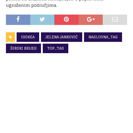
ugroženim područjima.
IGOKEA
JELENA JANKOVIĆ
NASLOVNA_TAG
ŠIROKI BRIJEG
TOP_TAG