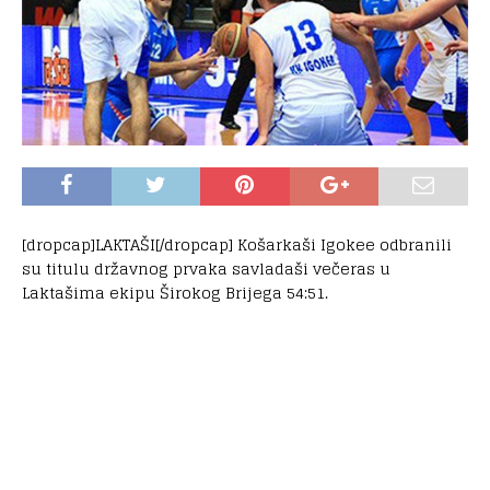
[dropcap]LAKTAŠI[/dropcap] Košarkaši Igokee odbranili
su titulu državnog prvaka savladaši večeras u
Laktašima ekipu Širokog Brijega 54:51.