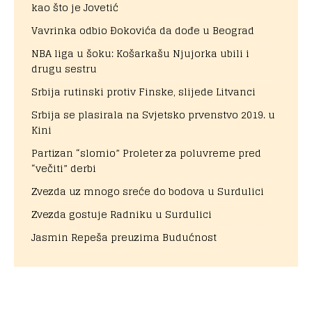
kao što je Jovetić
Vavrinka odbio Đokovića da dođe u Beograd
NBA liga u šoku: Košarkašu Njujorka ubili i
drugu sestru
Srbija rutinski protiv Finske, slijede Litvanci
Srbija se plasirala na Svjetsko prvenstvo 2019. u
Kini
Partizan “slomio” Proleter za poluvreme pred
“večiti” derbi
Zvezda uz mnogo sreće do bodova u Surdulici
Zvezda gostuje Radniku u Surdulici
Jasmin Repeša preuzima Budućnost