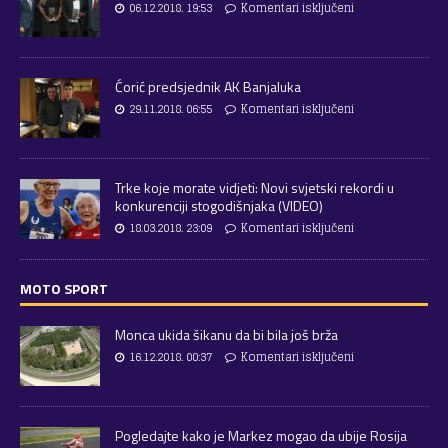
06.12.2018. 19:53
Komentari isključeni
Ćorić predsjednik AK Banjaluka
29.11.2018. 06:55
Komentari isključeni
Trke koje morate vidjeti: Novi svjetski rekordi u
konkurenciji stogodišnjaka (VIDEO)
18.03.2018. 23:09
Komentari isključeni
MOTO SPORT
Monca ukida šikanu da bi bila još brža
16.12.2018. 00:37
Komentari isključeni
Pogledajte kako je Markez mogao da ubije Rosija