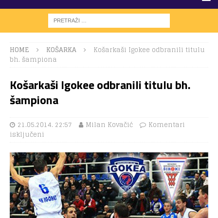
HOME
KOŠARKA
Košarkaši Igokee odbranili titulu
bh. šampiona
Košarkaši Igokee odbranili titulu bh.
šampiona
21.05.2014. 22:57
Milan Kovačić
Komentari
isključeni